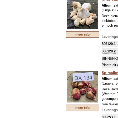
Allium sa
(Engels:
G
Deze nieuw
ziektebest
en toch red
meer info
Leverings
306120.1
306120.2
BINNENK
Plaats dit 
Spiraalkn
Allium sa
(Engels:
S
Deze Hardn
(Western R
gecompense
Hoe lekker
meer info
met 1 of m
Leverings
heet in he
306253.1