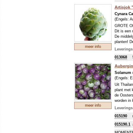
Artisjok 
Cynara C
(Engels:
A
GROTE O
Dit is een
De middelg
planten! D
meer info
is dus erg
Leverings
na het uitp
013068
Aubergin
Solanum 
(Engels:
E
Uit Thaila
plant met 
de Oosters
worden in 
meer info
plant!
Leverings
015190
015190.1
MOMENTE