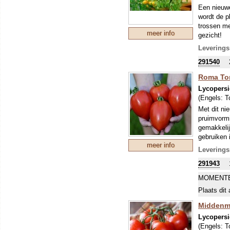
Een nieuwe
wordt de p
trossen me
meer info
gezicht!
Teel je va
Leverings
in de bode
291540
bevelen:
voor het e
Roma Tom
we je deze
Lycopersi
De kleinst
(Engels:
T
naargelang
Met dit ni
iets ander
pruimvormi
extra zoet
gemakkelij
oorspronke
gebruiken
aardappelz
meer info
Romatomaat
Leverings
Langwerpig
291943
verwerking
schil en al 
MOMENTE
Plaats dit 
Middenma
Lycopersi
(Engels:
T