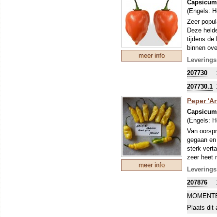
oogst, ook
Capsicum
voor de m
(Engels:
H
Zeer popul
Deze helder
tijdens de
binnen ove
meer info
Leverings
207730
207730.1
Peper 'Ar
Capsicum
(Engels:
H
Van oorspr
gegaan en 
sterk vert
zeer heet 
meer info
plekje in d
Leverings
207876
MOMENTE
Plaats dit 