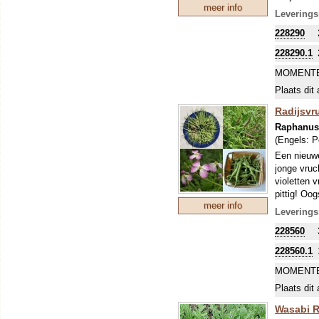
meer info
witte afwi
Leverings
228290
228290.1
MOMENTE
Plaats dit 
Radijsvru
Raphanus
(Engels:
P
Een nieuwe
jonge vruc
violetten 
pittig! Oo
meer info
Leverings
228560
228560.1
MOMENTE
Plaats dit 
Wasabi 