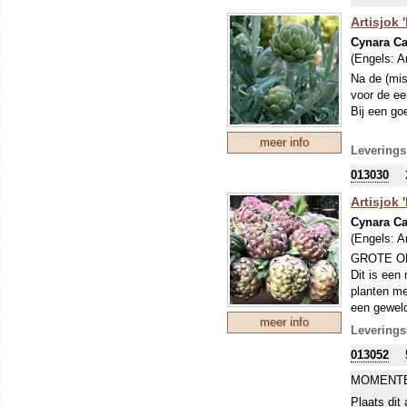
Artisjok '
Cynara C
(Engels:
A
Na de (mis
voor de ee
Bij een go
meer info
Leverings
013030
Artisjok
Cynara C
(Engels:
A
GROTE O
Dit is een
planten me
een geweld
meer info
de consume
Leverings
bloemen ve
013052
MOMENTE
Plaats dit 