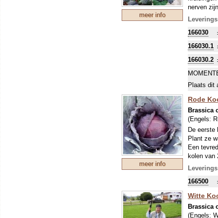
nerven zij
meer info
voortreffel
Leverings
voorjaar l
166030
verbeterin
166030.1
166030.2
MOMENTE
Plaats dit 
Rode Koo
Brassica o
(Engels:
R
De eerste 
Plant ze wa
Een tevred
kolen van 
meer info
kali en ka
Leverings
166500
Witte Ko
Brassica o
(Engels:
W