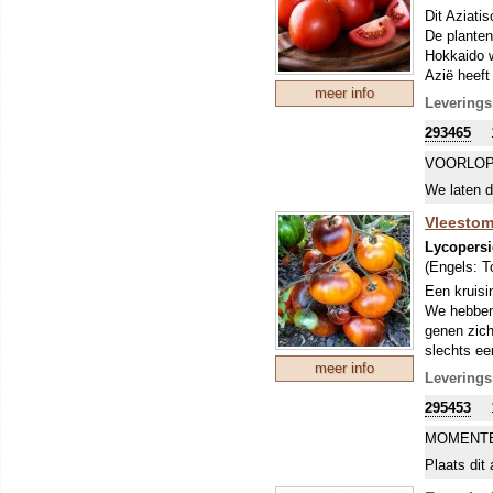
Dit Aziati
De planten
Hokkaido w
Azië heeft
meer info
Europa. De
Leverings
Deze groep
293465
dus. Zij h
compacte r
VOORLOP
kweektunn
We laten d
Vleestom
Lycopersi
(Engels:
T
Een kruisi
We hebben 
genen zich
slechts ee
meer info
generaties
Leverings
King Blue 
295453
meer blauw
kersen en 
MOMENTE
verrassing
Plaats dit 
middenstip!
organicsee