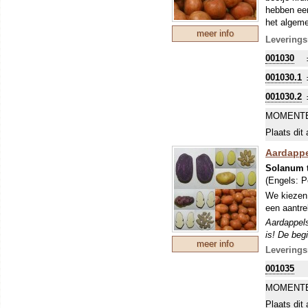
hebben een
het algeme
meer info
Aardappels
Leverings
is! De begi
001030
nachtvorst
001030.1
001030.2
MOMENTE
Plaats dit 
Aardappe
Solanum 
(Engels:
P
We kiezen 
een aantrek
Aardappels
is! De begi
meer info
nachtvorst
Leverings
001035
MOMENTE
Plaats dit 