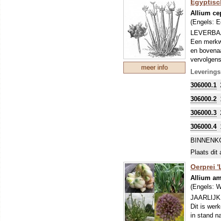
Egyptisc
De grootst
Allium ce
grotere ho
(Engels:
E
op, enkele
LEVERBA
Een merkwa
en bovenaa
vervolgens
meer info
lekker pitt
Leverings
Als de bol
306000.1
leveren:
8
306000.2
306000.3
306000.4
BINNENK
Plaats dit 
Oerprei '
Allium a
(Engels:
W
JAARLIJK
Dit is werk
in stand na