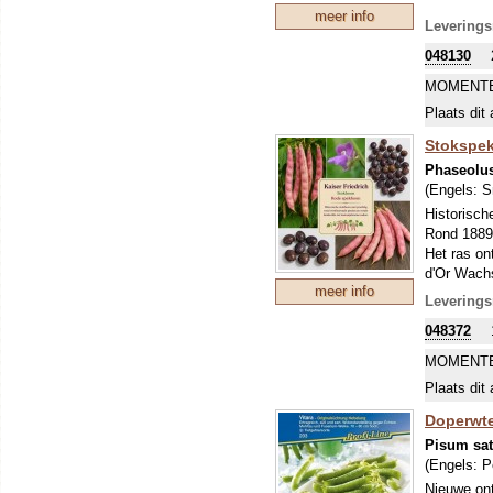
meer info
Leverings
048130
MOMENTE
Plaats dit 
Stokspek
Phaseolus
(Engels:
S
Historisch
Rond 1889 
Het ras on
d'Or Wachs
meer info
spekboon m
Leverings
De planten
048372
spekpeulen
zonlicht k
MOMENTE
gedurende 
Plaats dit 
De peulen 
spekboon m
Doperwte
aanmaken, 
Pisum sa
Laat je de 
(Engels:
P
tot kastan
Nieuwe ontw
Na de Twee