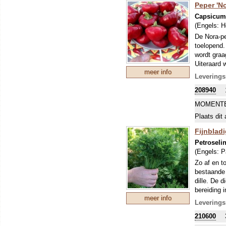
Peper 'No
Capsicu
(Engels:
H
De Nora-pe
toelopend.
wordt graa
Uiteraard 
meer info
Dit was ee
Leverings
gezegd dat
208940
onder hun 
teeltgebie
MOMENTE
wordt daa
Plaats dit 
Pimenton, 
kleur te b
Fijnbladi
kabeljauw 
Petrosel
toegevoegd
(Engels:
P
Zo af en t
bestaande 
dille. De 
bereiding 
meer info
dit een leu
Leverings
bestand te
210600
geheel beh