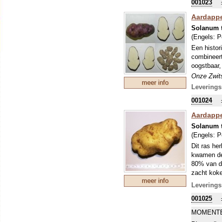
001023
met de aan
vrij hoog 
Aardappe
Onze Zwits
Solanum 
maakt er 
(Engels:
P
ons sortim
Een histor
beleven. A
combineert
normale za
oogstbaar,
uitplanten
Onze Zwits
meer info
maakt er 
Leverings
ons sortim
001024
beleven. A
normale za
Aardappel
uitplanten
Solanum 
(Engels:
P
Dit ras he
kwamen de 
80% van de
zacht koke
meer info
aardappelz
Leverings
met wilde 
001025
Onze Zwits
maakt er 
MOMENTE
ons sortim