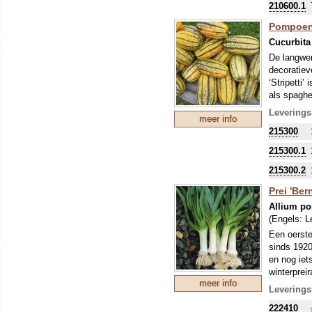
210600.1
Pompoenen
Cucurbita
De langwer
decoratiev
‘Stripetti
als spaghet
Pompoenen
Leverings
meer info
worden ges
215300
Alle pompo
namen waar
215300.1
soorten, h
215300.2
duidelijk a
Prei 'Ber
Allium p
(Engels:
L
Een oerste
sinds 1920
en nog ie
winterprei
meer info
plant soms
Leverings
222410