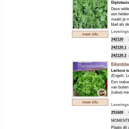
Diplotaxi
Deze wilde
een helder
maakt je m
blad als d
opkomen en
Leverings
meer info
242120
242120.1
242120.2
Eikenblad
Lactuca sa
(Engels:
L
Een malse 
van buiten
(valse) me
meer info
Leverings
251600
MOMENTE
Plaats dit 