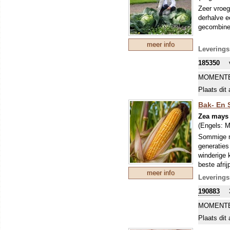
Zeer vroeg 
derhalve e
gecombinee
meer info
Leverings
185350
MOMENTE
Plaats dit 
Bak- En 
Zea mays 
(Engels:
M
Sommige r
generaties
winderige 
beste afri
meer info
ontstond e
Leverings
betrouwbaa
190883
Dit open b
MOMENTE
oranjegele
Plaats dit 
maïsmeel o
Ook is het