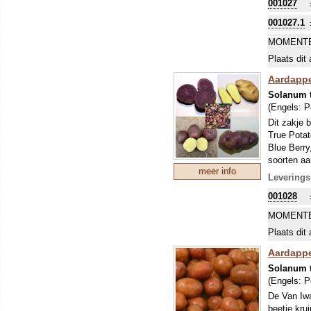
001027
is! De begi
nachtvorst
001027.1
MOMENTE
Plaats dit 
Aardappel
Solanum 
(Engels:
P
Dit zakje 
True Potat
Blue Berry
soorten aa
meer info
doorkweke
Leverings
Onze Zwits
001028
maakt er 
ons sortim
MOMENTE
beleven. A
Plaats dit 
normale za
uitplanten
Aardappe
Solanum 
(Engels:
P
De Van Iwa
beetje kru