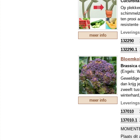
Cucurbit
Op plekken
schimmelzi
ten prooi 
resistente
teeltproev
Leverings
meer info
Gebruik vo
132290
duidelijk 
hier:
www.
132290.1
Bloemkoli
Brassica o
(Engels:
W
Geweldige 
dan krijg 
zweeft tus
winterhard
meer info
Leverings
137010
137010.1
MOMENTE
Plaats dit 