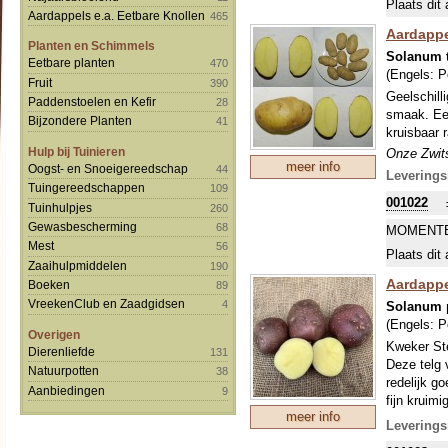
Plaats dit 
uitplanten
Aardappels e.a. Eetbare Knollen
465
Aardappe
Planten en Schimmels
Solanum 
Eetbare planten
470
(Engels:
P
Fruit
390
Geelschill
Paddenstoelen en Kefir
28
smaak. Een
Bijzondere Planten
41
kruisbaar 
Hulp bij Tuinieren
Onze Zwits
meer info
Oogst- en Snoeigereedschap
44
maakt er 
Leverings
Tuingereedschappen
109
ons sortim
001022
beleven. A
Tuinhulpjes
260
normale za
Gewasbescherming
68
MOMENTE
uitplanten
Mest
56
Plaats dit 
Zaaihulpmiddelen
190
Aardappe
Boeken
89
VreekenClub en Zaadgidsen
4
Solanum 
(Engels:
P
Overigen
Kweker Ste
Dierenliefde
131
Deze telg 
Natuurpotten
38
redelijk g
Aanbiedingen
9
fijn kruimi
meer info
uitdrogen,
Leverings
knollen zi