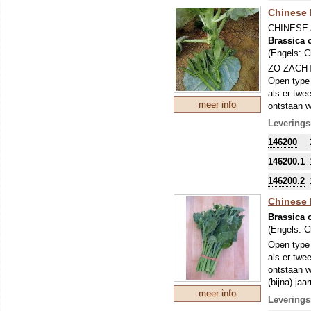
Chinese B
CHINESE
Brassica 
(Engels:
C
ZO ZACH
Open type 
als er twe
meer info
ontstaan w
We bieden 
Leverings
eerder leid
146200
146200.1
146200.2
Chinese 
Brassica 
(Engels:
C
Open type 
als er twe
ontstaan w
(bijna) ja
meer info
Leverings