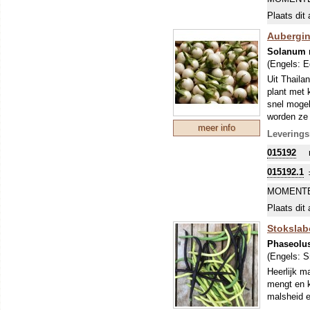
Plaats dit 
Aubergin
Solanum 
(Engels:
E
Uit Thaila
plant met 
snel mogel
worden ze 
meer info
geroerbakt
Leverings
015192
015192.1
MOMENTE
Plaats dit 
Stokslabo
Phaseolus
(Engels:
S
Heerlijk m
mengt en k
malsheid e