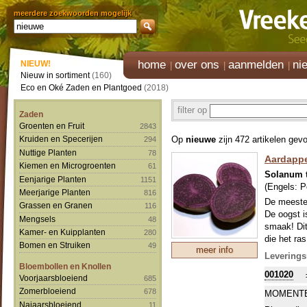
meerdere zoekwoorden mogelijk
home
over ons
aanmelden
ni
NIEUW!
Nieuw in sortiment
(160)
Eco en Oké Zaden en Plantgoed
(2018)
filter op
Zaden
Groenten en Fruit
2843
Op
nieuwe
zijn 472 artikelen gev
Kruiden en Specerijen
294
Nuttige Planten
78
Aardappe
Kiemen en Microgroenten
61
Solanum 
Eenjarige Planten
1151
(Engels:
P
Meerjarige Planten
816
De meeste 
Grassen en Granen
116
De oogst i
Mengsels
48
smaak! Dit
Kamer- en Kuipplanten
280
die het ra
Bomen en Struiken
49
meer info
Onze Zwits
Leverings
maakt er 
Bloembollen en Knollen
001020
ons sortim
Voorjaarsbloeiend
685
beleven. A
Zomerbloeiend
678
MOMENTE
normale za
Najaarsbloeiend
11