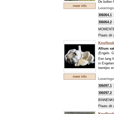
De bollen h
meer info
soort word
Leverings
verfijnde 
306064.1
bloei is m
bollen uit
306064.2
voor oogst
verward me
MOMENTE
met een st
Plaats dit 
Knoflook 
Allium sa
(Engels:
G
Een lang h
in Engelan
teentjes e
meer info
Leverings
306097.1
306097.2
BINNENK
Plaats dit 
Knoflook