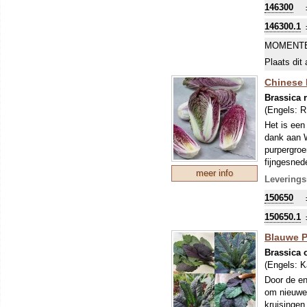
146300
146300.1
MOMENTE
Plaats dit 
Chinese K
Brassica 
(Engels:
R
Het is een
dank aan W
purpergroe
fijngesned
meer info
Leverings
150650
150650.1
Blauwe P
Brassica 
(Engels:
K
Door de en
om nieuwe 
kruisingen