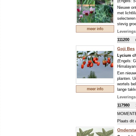
(Engels:
S
Nieuwe ont
met lichtli
selecteren
stevig gro
meer info
noemen ze 
Leverings
maken in p
111200
mengen! ‘M
Goji Bes
Lycium ch
(Engels:
G
Himalayan 
Een nieuwe
planten. U
wortels be
meer info
lange takk
zonnig of 
Leverings
zijn zeer 
117980
vanwege he
vruchtzett
MOMENTE
soepen, me
Plaats dit 
jonge sche
een gezond
Ondersta
schaadt.