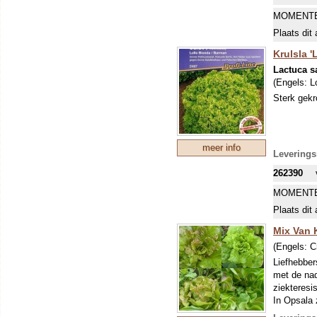
MOMENTE
Plaats dit 
Krulsla '
Lactuca sa
(Engels:
L
Sterk gekr
meer info
Leverings
262390
MOMENTE
Plaats dit 
Mix Van 
(Engels:
C
Liefhebber
met de nad
ziekteresis
In Opsala z
tuin: somm