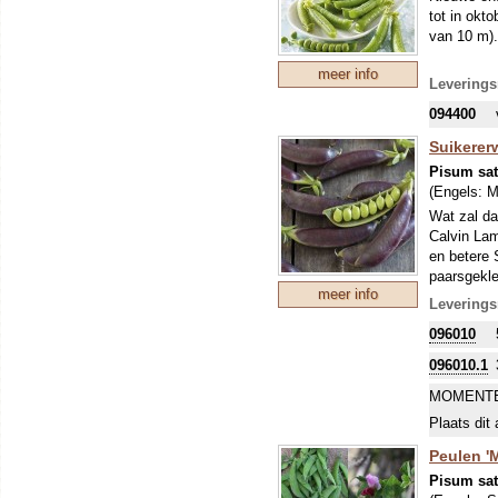
tot in okto
Gelukkig b
van 10 m).
historisch
Een pracht
meer info
wijze veren
Leverings
094400
Suikerer
Pisum sat
(Engels:
M
Wat zal da
Calvin Lam
en betere 
paarsgekle
meer info
blancheren
Leverings
5-6 cm lan
096010
nodig.
Heerlijk z
096010.1
draad verw
MOMENTE
Plaats dit 
Peulen '
Pisum sat