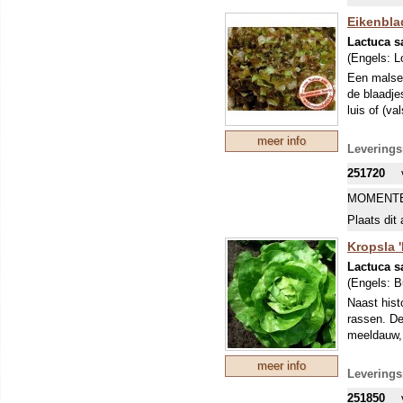
Eikenbla
Lactuca sa
(Engels:
L
Een malse 
de blaadje
luis of (v
meer info
Leverings
251720
MOMENTE
Plaats dit 
Kropsla 
Lactuca sa
(Engels:
B
Naast hist
rassen. De
meeldauw, 
meer info
Leverings
251850