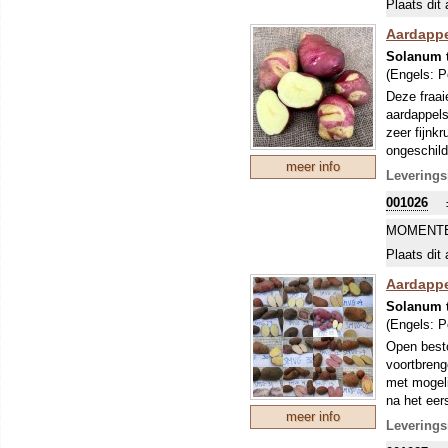
Plaats dit 
beleven. A
normale za
Aardappe
uitplanten
Solanum 
(Engels:
P
Deze fraai
aardappels
zeer fijnk
ongeschild
meer info
om te zien
Leverings
Onze Zwits
001026
maakt er 
ons sortim
MOMENTE
beleven. A
Plaats dit 
normale za
uitplanten
Aardappe
Solanum 
(Engels:
P
Open besto
voortbreng
met mogeli
na het eers
meer info
uit. Pas n
Leverings
Aardappels