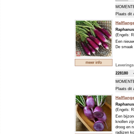
MOMENTE
Plaats dit 
Halflange
Raphanus 
(Engels:
R
Een nieuwe
De smaak i
meer info
Leverings
228180
MOMENTE
Plaats dit 
Halflang
Raphanus 
(Engels:
R
Een bijzond
knollen zij
droog en n
radijzen k