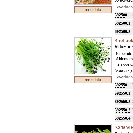
de warmte,
Microgroen
Leverings
meer info
ontkieming
692500
692500.1
692500.2
Knofloo
Allium t
Beroemde b
of kiemgro
Dit soort 
(voor het 
de warmte,
Leverings
meer info
Microgroen
692550
ontkieming
692550.1
692550.2
692550.3
692550.4
Koriande