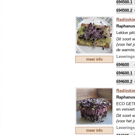
694500.1
694500.2
Radijski
Raphanus 
Lekker pit
Dit soort 
(voor het 
de warmte,
Microgroen
Leverings
meer info
ontkieming
694600
694600.1
694600.2
Radijski
Raphanus 
ECO GETEE
en versier
Dit soort 
(voor het 
de warmte,
Leverings
meer info
Microgroen