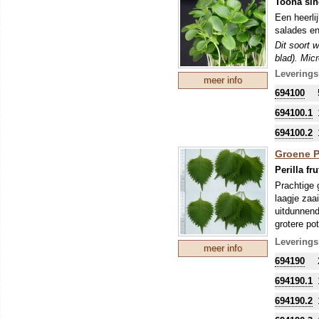
Toona sin
Een heerli
salades en
Dit soort 
blad). Mic
de ontkiem
Leverings
meer info
694100
694100.1
694100.2
Groene Pe
Perilla fr
Prachtige 
laagje zaa
uitdunnend
grotere pot
Dit soort 
Leverings
meer info
blad). Mic
694190
de ontkiem
694190.1
694190.2