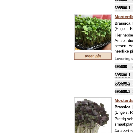
(voor het 
de warmte,
695500.1
Microgroen
Mosterdk
ontkieming
Brassica 
(Engels:
B
Hier hebbe
Amsoi, die
persen. Het
heerlijke 
meer info
oogsten vo
Leverings
Dit soort 
695600
(voor het 
de warmte,
695600.1
Microgroen
695600.2
ontkieming
695600.3
Mosterds
Brassica 
(Engels:
R
Prettig sc
smaakplan
Dit soort 