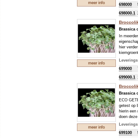
meer info
698000
698000.1
Broccoli
Brassica 
In meerder
eigenschap
hier verde
kiemgroent
Leverings
meer info
Deze zaden
699000
monocytoge
zaden zo h
699000.1
Dit soort 
Broccoli
(voor het 
de warmte,
Brassica 
Microgroen
ECO GETEE
ontkieming
getest op 
hierin een
doen deze 
bieden bro
Leverings
meer info
pittige sm
699100
gezonde br