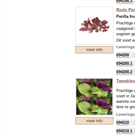
694190.3
Rode Per
Perilla fr
Prachtige 
zaaigrond 
oogsten ge
Dit soort 
blad). Mic
Leverings
meer info
de ontkiem
694200
694200.1
694200.2
Tweekleur
Prachtige 
soort in J
warmte voo
door te gr
Dit soort 
Leverings
blad). Mic
meer info
694210
de ontkiem
694210.1