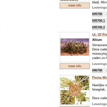
blad). Mic
meer info
de ontkiem
Leverings
695700
695700.1
695700.2
Ui- Of Pr
Allium
Verrassend
Deze zaden
monocytoge
zaden zo h
Dit soort 
Leverings
meer info
(voor het 
696700
de warmte,
Microgroen
Penta Mi
ontkieming
Heerlijke 
fenegriek,
Deze zaden
monocytoge
Leverings
zaden zo h