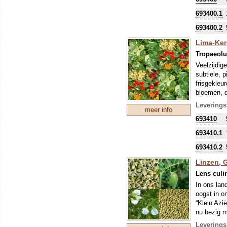
Deze plant
Indische K
693400.1
Dit soort 
693400.2
blad). Mic
de ontkiem
Lima-Kers
Tropaeol
Veelzijdige
subtiele, 
frisgekleur
bloemen, d
voor op ee
Leverings
meer info
salade mee
693410
Deze plant
Indische K
693410.1
Dit soort 
693410.2
blad). Mic
de ontkiem
Linzen, 
Lens culi
In ons lan
oogst in o
“Klein Azi
nu bezig m
verwerken,
Leverings