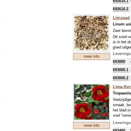
692610.1
692610.2
Lijnzaad
Linum us
Zeer bevor
Dit soort w
is in het 
goed uitge
Leverings
meer info
693000
693000.1
693000.2
Lima-Kers
Tropaeol
Veelzijdige
smaak, boo
het blad (v
snel “vers
pittig. He
Leverings
meer info
uiteraard 
693400