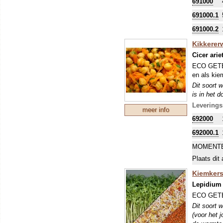
691000
is in het 
goed uitge
691000.1
691000.2
Kikkererw
Cicer ari
ECO GETEE
en als kie
Dit soort w
is in het 
goed uitge
Leverings
meer info
692000
692000.1
MOMENTE
Plaats dit 
Kiemker
Lepidium
ECO GETEE
Dit soort 
(voor het 