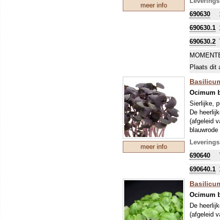
Leverings
meer info
blad). Mic
690630
de ontkiem
690630.1
690630.2
MOMENTE
Plaats dit 
Basilicu
Ocimum b
Sierlijke, 
De heerlij
(afgeleid 
blauwrode 
Dit soort 
Leverings
meer info
blad). Mic
690640
de ontkiem
690640.1
Basilicu
Ocimum b
De heerlij
(afgeleid 