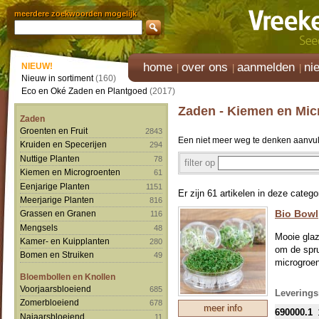
meerdere zoekwoorden mogelijk
home
over ons
aanmelden
ni
NIEUW!
Nieuw in sortiment
(160)
Eco en Oké Zaden en Plantgoed
(2017)
Zaden - Kiemen en Mic
Zaden
Groenten en Fruit
2843
Een niet meer weg te denken aanvull
Kruiden en Specerijen
294
Nuttige Planten
78
filter op
Kiemen en Microgroenten
61
Eenjarige Planten
1151
Er zijn 61 artikelen in deze catego
Meerjarige Planten
816
Bio Bowl
Grassen en Granen
116
Mengsels
48
Mooie glaz
Kamer- en Kuipplanten
280
om de spru
Bomen en Struiken
49
microgroen
Bloembollen en Knollen
Voorjaarsbloeiend
685
Leverings
Zomerbloeiend
678
meer info
690000.1
Najaarsbloeiend
11