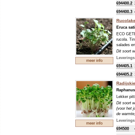
694400.2
694400.3
Rucolake
Eruca sat
ECO GETEE
rucola. Ti
salades e
Dit soort 
blad). Mic
Leverings
meer info
de ontkiem
694405.1
694405.2
Radijski
Raphanus 
Lekker pitt
Dit soort 
(voor het 
de warmte,
Microgroen
Leverings
meer info
ontkieming
694500