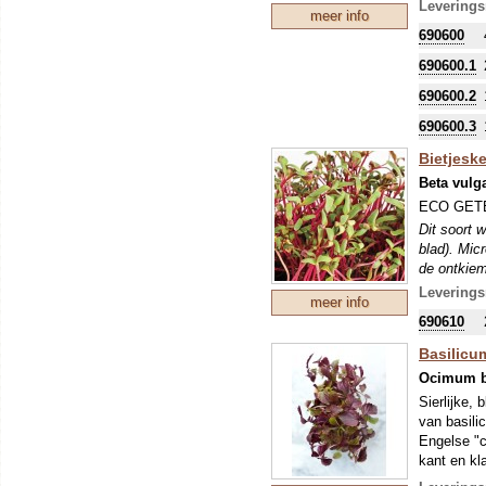
Leverings
meer info
690600
690600.1
690600.2
690600.3
Bietjesk
Beta vulg
ECO GETEE
Dit soort 
blad). Mic
de ontkiem
Leverings
meer info
690610
Basilicu
Ocimum b
Sierlijke,
van basili
Engelse "c
kant en kl
Dit soort 