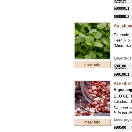
690090
De toepassi
690090.1
690090.2
Anijskie
De ronde, 
Heerlijk b
“Micro Sam
Leverings
meer info
690100
690100.1
Azukibo
Vigna ang
ECO GETEE
salades. D
Dit soort w
is in het 
goed uitge
Leverings
meer info
690500