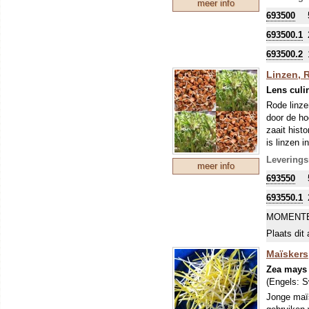
meer info
rijke bron 
693500
Dupuis lin
heel gesch
693500.1
worden als
Controlé).
693500.2
De hoofdst
Linzen, 
Le Puy mog
Lens culi
Vanwege d
hetzelfde 
Rode linze
door de ho
Dit soort w
zaait histo
is in het 
is linzen 
goed uitge
laten zich
Leverings
meer info
linzensoep
693550
linzen een 
Dit soort w
693550.1
is in het 
MOMENTE
goed uitge
Plaats dit 
Maïskers
Zea mays
(Engels:
S
Jonge maïs