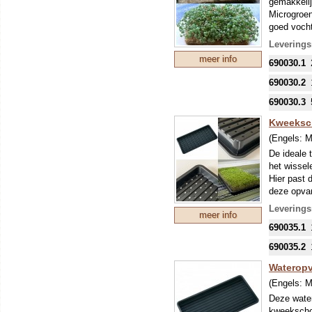
gemakkelij
Microgroen
goed vocht
opzuigen, 
Leverings
vochtig bli
meer info
690030.1
een gootst
mogelijk.
690030.2
690030.3
Kweeksch
(Engels:
M
De ideale 
het wissel
Hier past 
deze opvan
opvanger a
Leverings
meer info
BPA-vrij k
690035.1
diepte (3 
nagedacht!
690035.2
immers 12
kweekscho
Waterop
Voor de kw
(Engels:
M
soorten ki
Deze water
Mulch (
84
kweekscho