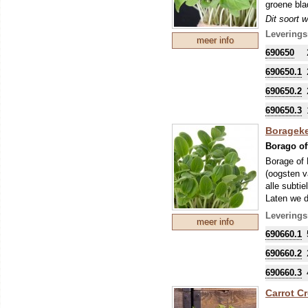
groene bla
Dit soort 
blad). Mic
Leverings
meer info
de ontkiem
690650
690650.1
690650.2
690650.3
Boragek
Borago off
Borage of 
(oogsten v
alle subti
Laten we d
hemelsblau
Leverings
meer info
bloemetjes
690660.1
boventoon
Dit soort 
690660.2
blad). Mic
690660.3
de ontkiem
Carrot C