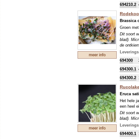
694210.2
Rodekoo
Brassica 
Groen met 
Dit soort 
blad). Mic
de ontkiem
Leverings
meer info
694300
694300.1
694300.2
Rucolake
Eruca sat
Het hele j
een heel e
Dit soort 
blad). Mic
de ontkiem
Leverings
meer info
694400.1