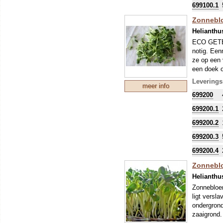
699100.1
Deze zaden
monocytoge
Zonnebl
zaden zo h
Helianthu
Dit soort 
ECO GETEE
(voor het 
notig. Een
de warmte,
ze op een 
Microgroen
een doek o
ontkieming
Dit soort 
Leverings
meer info
blad). Mic
699200
de ontkiem
699200.1
699200.2
699200.3
699200.4
Zonnebl
Helianthu
Zonnebloem
ligt versl
ondergrond
zaaigrond.