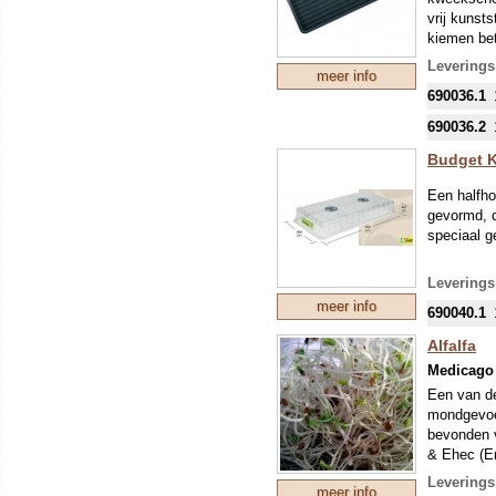
Uiteraard 
vrij kunst
het zaaien
kiemen bet
gebruik je
de kweeks
Leverings
meer info
Uiteraard 
690036.1
690036.2
Budget K
Een halfho
gevormd, d
speciaal g
Leverings
meer info
690040.1
Alfalfa
Medicago 
Een van de
mondgevoel
bevonden v
& Ehec (En
behandeld
Leverings
meer info