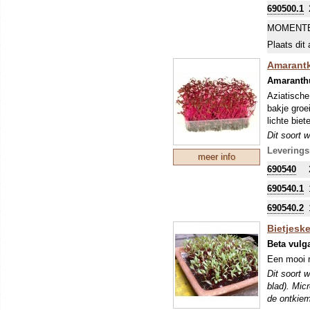
690500.1
MOMENTE
Plaats dit 
Amarantk
Amaranth
Aziatische
bakje groei
lichte bie
Dit soort 
blad). Mic
Leverings
meer info
de ontkiem
690540
690540.1
690540.2
Bietjesk
Beta vulg
Een mooi r
Dit soort 
blad). Mic
de ontkiem