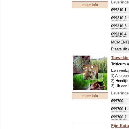
Dit soort 
Leverings
meer info
blad). Mic
699210.1
de ontkiem
699210.2
699210.3
699210.4
MOMENTE
Plaats dit 
Tarwekiem
Triticum 
Een veelzi
1) Allereer
2) Heerlij
3) Uit een
te gebruik
Leverings
meer info
4) Verder 
699700
5) Ten slo
Dit soort 
699700.1
(voor het 
699700.2
de warmte,
Microgroen
Fijn Katt
ontkieming