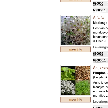
Dit soort w
690050
is in het 
goed uitge
690050.1
Alfalfa
Medicago 
Een van de
mondgevoel
bevonden v
& Ehec (En
behandeld
Leverings
meer info
Dit soort w
690055
is in het 
goed uitge
690055.1
Anijsker
Pimpinell
(Engels:
A
Anijs is e
blaadjes h
en zoete b
met rijpe 
meer info
anijsmelk,
Leverings
in een bij