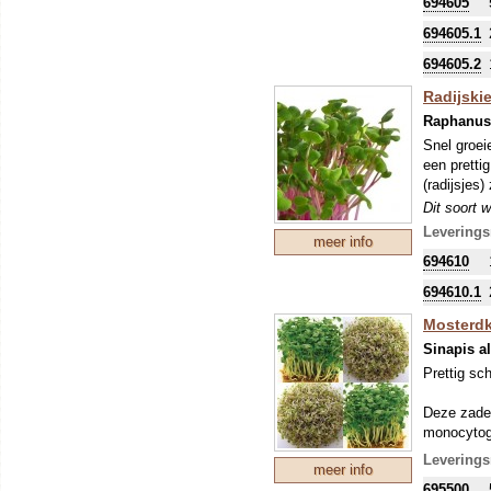
694605
ontkieming
694605.1
694605.2
Radijski
Raphanus 
Snel groei
een prettig
(radijsjes)
Dit soort 
(voor het 
Leverings
meer info
de warmte,
694610
Microgroen
ontkieming
694610.1
Mosterd
Sinapis a
Prettig sc
Deze zaden
monocytoge
zaden zo h
Leverings
meer info
Dit soort 
695500