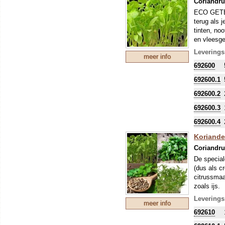
Coriandr
ECO GETEE
terug als 
tinten, no
en vleesge
Leverings
meer info
692600
692600.1
692600.2
692600.3
692600.4
Koriande
Coriandr
De special
(dus als c
citrussmaa
zoals ijs.
Leverings
meer info
692610