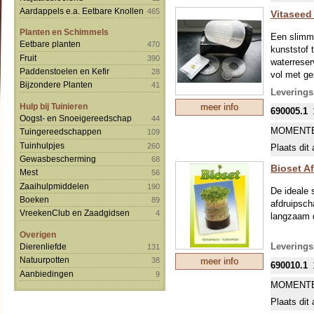
Aardappels e.a. Eetbare Knollen
465
Vitaseed
Planten en Schimmels
Een slimme
Eetbare planten
470
kunststof 
Fruit
390
waterreser
Paddenstoelen en Kefir
28
vol met ge
Bijzondere Planten
41
koelkast.
Leverings
Hulp bij Tuinieren
meer info
690005.1
Het hele a
Oogst- en Snoeigereedschap
44
een inhoud
MOMENTE
Tuingereedschappen
109
Tuinhulpjes
260
Plaats dit 
Het gebrui
Gewasbescherming
68
Bioset A
Week de 
Mest
56
Zaaihulpmiddelen
190
Sluit d
De ideale 
Boeken
89
afdruipsch
Vul de o
VreekenClub en Zaadgidsen
4
langzaam d
Lepel d
Overigen
Start he
Leverings
Dierenliefde
131
Voor opt
Natuurpotten
meer info
38
690010.1
Aanbiedingen
9
De tromm
MOMENTE
worden b
Plaats dit 
Dit proc