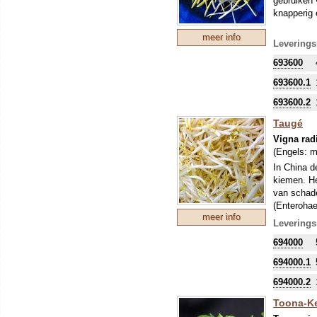
gebruiken 
knapperig 
meer info
Leverings
693600
693600.1
693600.2
Taugé
Vigna rad
(Engels:
m
In China d
kiemen. He
van schade
(Enterohae
meer info
Dit soort w
Leverings
is in het 
694000
goed uitge
694000.1
694000.2
Toona-K