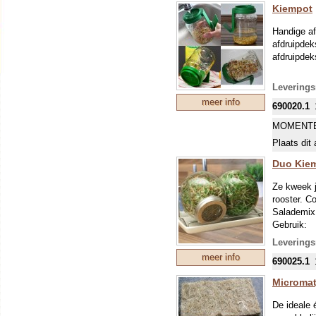
Kiempot
Dagelijk
even uit
Handige af
zijn.
afdruipdek
Als de z
afdruipdek
simpelw
opslaan 
Leverings
De trom
meer info
690020.1
Gekiemde z
MOMENTE
Experiment
Plaats dit 
Wortelen, K
Peultjes, 
Duo Kie
Ze kweek j
rooster. C
Salademix
Gebruik:
Strooi een
Leverings
voorzichti
meer info
690025.1
Zet kweekp
De spruitg
Micromat
worden be
De ideale 