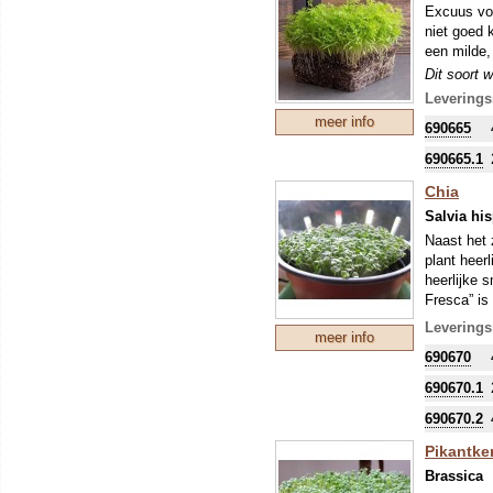
Excuus voo
niet goed k
een milde,
Dit soort 
blad). Mic
Leverings
de ontkiem
meer info
690665
690665.1
Chia
Salvia hi
Naast het 
plant heer
heerlijke 
Fresca” is
vruchtensap
Leverings
meer info
hoog, maar 
690670
Achtergron
Uit archeo
690670.1
mens als v
vroeger he
690670.2
behoort to
Pikantker
Azteken wa
Brassica
te vergrot