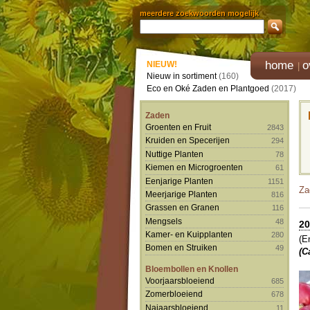
meerdere zoekwoorden mogelijk
home
o
NIEUW!
Nieuw in sortiment
(160)
Eco en Oké Zaden en Plantgoed
(2017)
Zaden
Groenten en Fruit
2843
Kruiden en Specerijen
294
Nuttige Planten
78
Kiemen en Microgroenten
61
Eenjarige Planten
1151
Za
Meerjarige Planten
816
Grassen en Granen
116
Mengsels
48
20
Kamer- en Kuipplanten
280
(E
Bomen en Struiken
49
(C
Bloembollen en Knollen
Voorjaarsbloeiend
685
Zomerbloeiend
678
Najaarsbloeiend
11