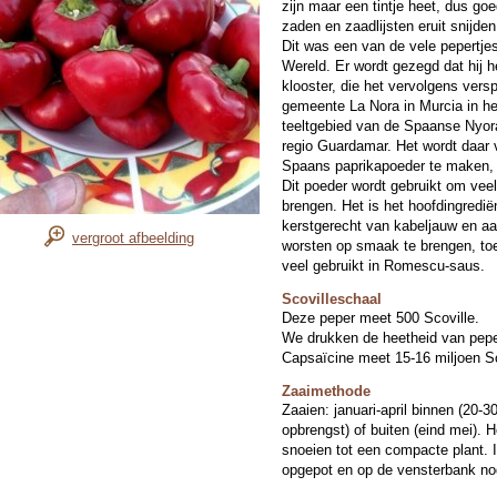
zijn maar een tintje heet, dus goe
zaden en zaadlijsten eruit snijden
Dit was een van de vele pepertj
Wereld. Er wordt gezegd dat hij he
klooster, die het vervolgens vers
gemeente La Nora in Murcia in het
teeltgebied van de Spaanse Nyora
regio Guardamar. Het wordt daar 
Spaans paprikapoeder te maken, g
Dit poeder wordt gebruikt om vee
brengen. Het is het hoofdingredië
kerstgerecht van kabeljauw en a
vergroot afbeelding
worsten op smaak te brengen, to
veel gebruikt in Romescu-saus.
Scovilleschaal
Deze peper meet 500 Scoville.
We drukken de heetheid van peper
Capsaïcine meet 15-16 miljoen Sc
Zaaimethode
Zaaien: januari-april binnen (20-3
opbrengst) of buiten (eind mei). 
snoeien tot een compacte plant. 
opgepot en op de vensterbank no