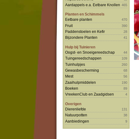
Aardappels e.a. Eetbare Knollen
465
Planten en Schimmels
Eetbare planten
470
Fruit
390
Paddenstoelen en Kefir
28
Bijzondere Planten
41
Hulp bij Tuinieren
Oogst- en Snoeigereedschap
44
Tuingereedschappen
109
Tuinhulpjes
260
Gewasbescherming
68
Mest
56
Zaaihulpmiddelen
190
Boeken
89
VreekenClub en Zaadgidsen
4
Overigen
Dierenliefde
131
Natuurpotten
38
Aanbiedingen
9