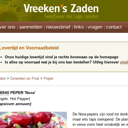
ver ons
aanmelden
nieuwsbrief
links
vragen
contact
Levertijd en Voorraadbeleid
Onze huidige levertijd vind je rechts bovenaan op de homepage
Is alles op voorraad wat je bij ons kan bestellen? Uitleg hierover
vind
den
>
Groenten en Fruit
>
Peper
8940
PEPER 'Nora'
ngels: Hot Pepper)
apsicum annuum)
De Nora-pepers zijn rood tot donke
maar iets taps toelopend. De pla
in verse vorm heel smakelijk en w