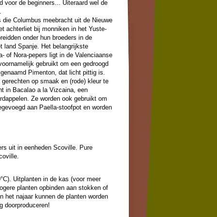
d voor de beginners... Uiteraard wel de
.
es die Columbus meebracht uit de Nieuwe
t achterliet bij monniken in het Yuste-
preidden onder hun broeders in de
 land Spanje. Het belangrijkste
- of Nora-pepers ligt in de Valenciaanse
voornamelijk gebruikt om een gedroogd
enaamd Pimenton, dat licht pittig is.
l gerechten op smaak en (rode) kleur te
nt in Bacalao a la Vizcaina, een
ardappelen. Ze worden ook gebruikt om
egevoegd aan Paella-stoofpot en worden
s uit in eenheden Scoville. Pure
oville.
0°C). Uitplanten in de kas (voor meer
Hogere planten opbinden aan stokken of
In het najaar kunnen de planten worden
g doorproduceren!