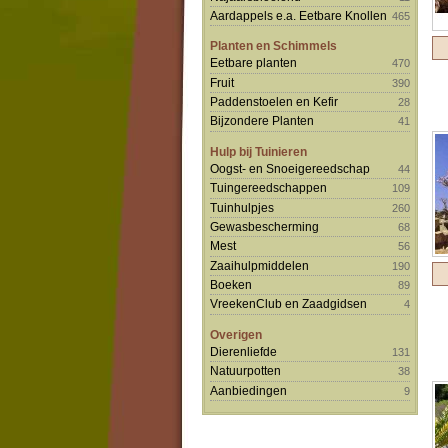
Aardappels e.a. Eetbare Knollen
465
Planten en Schimmels
Eetbare planten
470
Fruit
390
Paddenstoelen en Kefir
28
Bijzondere Planten
41
Hulp bij Tuinieren
Oogst- en Snoeigereedschap
44
Tuingereedschappen
109
Tuinhulpjes
260
Gewasbescherming
68
Mest
56
Zaaihulpmiddelen
190
Boeken
89
VreekenClub en Zaadgidsen
4
Overigen
Dierenliefde
131
Natuurpotten
38
Aanbiedingen
9