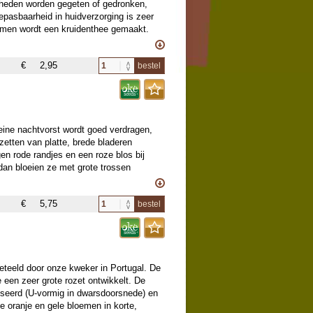
elheden worden gegeten of gedronken,
oepasbaarheid in huidverzorging is zeer
oemen wordt een kruidenthee gemaakt.
voordat je het gaat gebruiken. De
 winters sowieso naar binnen.
€
2,95
bestel
leine nachtvorst wordt goed verdragen,
zetten van platte, brede bladeren
en rode randjes en een roze blos bij
dan bloeien ze met grote trossen
ruine stengels. De plant verspreid zich
 een flinke pot, in verhouding breed en
€
5,75
bestel
eteeld door onze kweker in Portugal. De
e een zeer grote rozet ontwikkelt. De
liseerd (U-vormig in dwarsdoorsnede) en
e oranje en gele bloemen in korte,