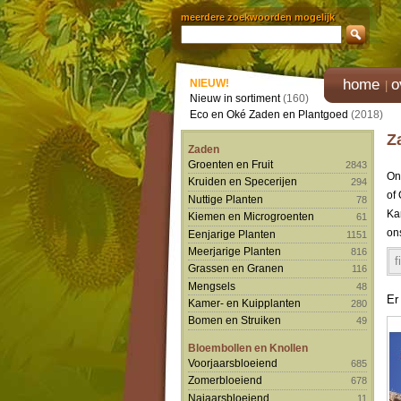
meerdere zoekwoorden mogelijk
home
o
NIEUW!
Nieuw in sortiment
(160)
Eco en Oké Zaden en Plantgoed
(2018)
Z
Zaden
Groenten en Fruit
2843
On
Kruiden en Specerijen
294
of
Nuttige Planten
78
Ka
Kiemen en Microgroenten
61
on
Eenjarige Planten
1151
Meerjarige Planten
816
f
Grassen en Granen
116
Mengsels
48
Er
Kamer- en Kuipplanten
280
Bomen en Struiken
49
Bloembollen en Knollen
Voorjaarsbloeiend
685
Zomerbloeiend
678
Najaarsbloeiend
11