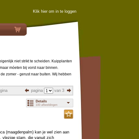
Klik hier om in te loggen
nlijk niet strikt te scheiden. Kuipplanten
maar móeten bij vorst naar binnen.
de zomer - gerust naar buiten. Wij hebben
gina
pagina
van 3
Details
100 afbeeldingen
inca (maagdenpalm) kan je wel zien aan
 vlezige stam, die vanuit zich