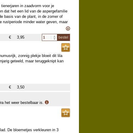
 tienerjaren in zaadvorm voor je
n dat het een lid van de aspergefamilie
de basis van de plant, in de zomer of
ns de rustperiode minder water geven, maar
jke plantje klimmen (langs draden) of
en-witte bloemetjes. De plant is
€
3,95
bestel
umusrijk, zonnig plekje bloeit dit lila
enjarig geteeld, maar teruggeknipt kan
€
3,50
dra het weer bestelbaar is.
lad. De bloemetjes verkleuren in 3