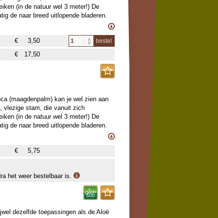
iken (in de natuur wel 3 meter!) De
tig de naar breed uitlopende bladeren.
nder fraaie) soort komt van planten in
e. Geef de plant een warme en licht
€
3,50
bestel
jn gek op deze plant, omdat eigenlijk
€
17,50
inca (maagdenpalm) kan je wel zien aan
 vlezige stam, die vanuit zich
iken (in de natuur wel 3 meter!) De
tig de naar breed uitlopende bladeren.
rood, wit, roze, 2-kleurig e.a. Geef de
oze. Bonsailiefhebbers zijn gek op deze
€
5,75
evormd.
dra het weer bestelbaar is.
ijwel dezelfde toepassingen als de Aloë