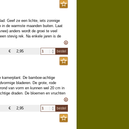
lad. Geef ze een lichte, iets zonnige
en in de warmste maanden buiten. Laat
snee) anders wordt de groei te veel
een stevig rek. Na enkele jaren is de
mpetvormige bloemen, die heerlijk
€
2,95
bestel
ke kamerplant. De bamboe-achtige
dvormige bladeren. De grote, rode
jn rond van vorm en kunnen wel 20 cm in
achtige draden. De bloemen en vruchten
€
2,95
bestel