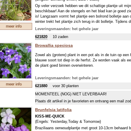
Op veler verzoek hebben we dit schattige plantje uit mijn
beschikbaar! Aan de stengels en het blad kan je goed zie
is! Langzaam vormt het plantje een bolrond bolletje aan 
winter trekt het plantje zich terug in dit bolletje. Tijde
meer info
niet laten uitdrogen. Laat tijdens de groei het gemakkeli
Leveringsmaanden: het gehele jaar
hangen, een soort groene en levende vitrage, vol met gro
621820
10 zaden
overigens niet eetbaar…
Browallia speciosa
Zowel als (grotere) plant in een pot als in de tuin op een h
blauwe soort tot diep in de herfst. Ze worden vaak als e
de plant goed binnen overwinteren.
Leveringsmaanden: het gehele jaar
meer info
621880
voor 30 planten
MOMENTEEL (NOG) NIET LEVERBAAR!
Plaats dit artikel in je favorieten en ontvang een mail zo
Brunfelsia latifolia
KISS-ME-QUICK
(Engels:
Yesterday,Today & Tomorrow
)
Braziliaans oerwoudplantje met groot 10-13cm behaard b