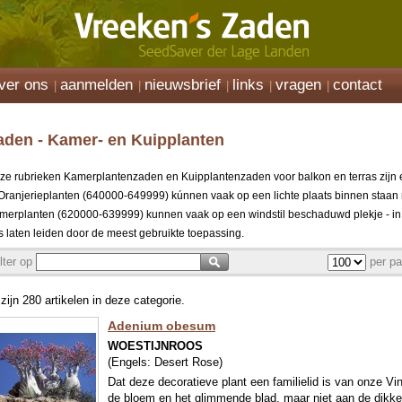
ver ons
aanmelden
nieuwsbrief
links
vragen
contact
aden - Kamer- en Kuipplanten
ze rubrieken Kamerplantenzaden en Kuipplantenzaden voor balkon en terras zijn eige
 Oranjerieplanten (640000-649999) kúnnen vaak op een lichte plaats binnen staan 
merplanten (620000-639999) kunnen vaak op een windstil beschaduwd plekje - in 
s laten leiden door de meest gebruikte toepassing.
ilter op
per pa
 zijn 280 artikelen in deze categorie.
Adenium obesum
WOESTIJNROOS
(Engels:
Desert Rose
)
Dat deze decoratieve plant een familielid is van onze V
de bloem en het glimmende blad, maar niet aan de dikke,