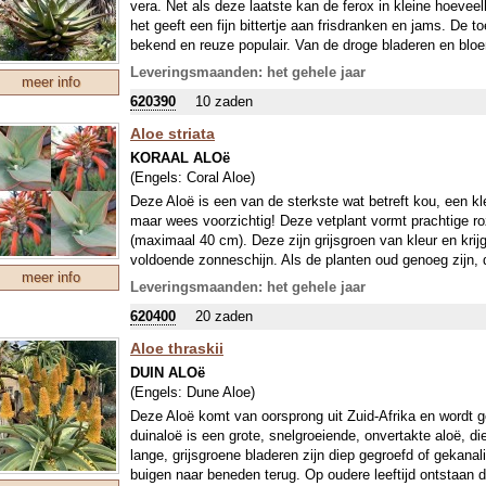
vera. Net als deze laatste kan de ferox in kleine hoeve
het geeft een fijn bittertje aan frisdranken en jams. De t
bekend en reuze populair. Van de droge bladeren en bl
De medicinale toepassingen zijn legio, verdiep je daarin 
Leveringsmaanden: het gehele jaar
meer info
planten kunnen in de zomer naar buiten, maar moeten ‘s
620390
10 zaden
Aloe striata
KORAAL ALOë
(Engels:
Coral Aloe
)
Deze Aloë is een van de sterkste wat betreft kou, een k
maar wees voorzichtig! Deze vetplant vormt prachtige ro
(maximaal 40 cm). Deze zijn grijsgroen van kleur en krijg
voldoende zonneschijn. Als de planten oud genoeg zijn, 
meer info
hangende, buisvormige, oranjerode bloemetjes aan paarsb
Leveringsmaanden: het gehele jaar
door jonge planten rondom de moederplant. Geef de plant
620400
20 zaden
meng minstens 50% zand door de potgrond.
Aloe thraskii
DUIN ALOë
(Engels:
Dune Aloe
)
Deze Aloë komt van oorsprong uit Zuid-Afrika en wordt g
duinaloë is een grote, snelgroeiende, onvertakte aloë, di
lange, grijsgroene bladeren zijn diep gegroefd of gekana
buigen naar beneden terug. Op oudere leeftijd ontstaan d