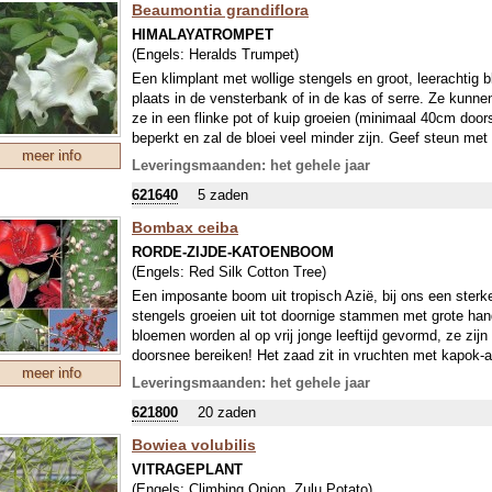
Beaumontia grandiflora
HIMALAYATROMPET
(Engels:
Heralds Trumpet
)
Een klimplant met wollige stengels en groot, leerachtig b
plaats in de vensterbank of in de kas of serre. Ze kunn
ze in een flinke pot of kuip groeien (minimaal 40cm door
beperkt en zal de bloei veel minder zijn. Geef steun met 
meer info
plant volwassen en klaar voor de bloei: grote, witte, tro
Leveringsmaanden: het gehele jaar
geuren! Vorstvrij overwinteren, 12°C is ideaal.
621640
5 zaden
Uit tropisch Oost-Himalaya.
Bombax ceiba
RORDE-ZIJDE-KATOENBOOM
(Engels:
Red Silk Cotton Tree
)
Een imposante boom uit tropisch Azië, bij ons een ster
stengels groeien uit tot doornige stammen met grote han
bloemen worden al op vrij jonge leeftijd gevormd, ze zi
doorsnee bereiken! Het zaad zit in vruchten met kapok-
meer info
zijn eetbaar.
Leveringsmaanden: het gehele jaar
621800
20 zaden
Bowiea volubilis
VITRAGEPLANT
(Engels:
Climbing Onion, Zulu Potato
)