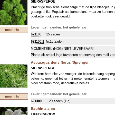
SIERASPERGE
Prachtige tropische sierasperge met de fijne blaadjes in
gerangschikt. Populair als kamerplant, maar ze kunnen ‘s
boeketten ook zeer gewild!
Leveringsmaanden: het gehele jaar
meer info
621100
15 zaden
621100.1
5x15 zaden
MOMENTEEL (NOG) NIET LEVERBAAR!
Plaats dit artikel in je favorieten en ontvang een mail zo
Asparagus densiflorus 'Sprengeri'
SIERASPERGE
Wie kent hem niet van vroeger: de bekende hang-aspergep
beloning: groeit uit tot ruim 2 meter lengte! ‘s Zomers m
bloei ontstaan rode, decoratieve besjes.
Leveringsmaanden: het gehele jaar
meer info
621400
± 20 zaden (1 g)
Bauhinia alba
LIEFDESBOOM