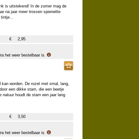
nk is uitstekend! In de zomer mag de
aar na jaar meer trossen spierwitte
 tintje…
€
2,95
dra het weer bestelbaar is.
d kan worden. De rozet met smal, lang,
 door een dikke stam, die een beetje
 de natuur houdt de stam een jaar lang
€
3,50
dra het weer bestelbaar is.