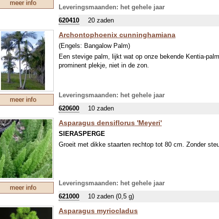
meer info
compacte, cilindrische trossen, op veelvertakte bloeiwij
Leveringsmaanden: het gehele jaar
goed gedraineerde aarde, in potten, nooit nat-op-nat wat
620410
20 zaden
weer wat droger is. Een paar druppels natuurazijn door he
van ons leidingwater. Zet de planten in de zomer lekker
Archontophoenix cunninghamiana
regen. In de winter het liefst op een lichte, niet te warme
(Engels:
Bangalow Palm
)
Een stevige palm, lijkt wat op onze bekende Kentia-palm,
prominent plekje, niet in de zon.
Leveringsmaanden: het gehele jaar
meer info
620600
10 zaden
Asparagus densiflorus 'Meyeri'
SIERASPERGE
Groeit met dikke staarten rechtop tot 80 cm. Zonder ste
Leveringsmaanden: het gehele jaar
meer info
621000
10 zaden (0,5 g)
Asparagus myriocladus