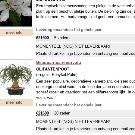
Een tropisch bloemenwonder, een plekje in de vensterba
plant op een beschut plekje buiten. De beloning zijn de j
kelkbloemen. Het hartvormige blad geeft een romantisch
Leveringsmaanden: het gehele jaar
meer info
621500
5 zaden
MOMENTEEL (NOG) NIET LEVERBAAR!
Plaats dit artikel in je favorieten en ontvang een mail zo
Beaucarnea recurvata
OLIFANTENPOOT
(Engels:
Ponytail Palm
)
Een zeer populaire, decoratieve kamerplant, die zeer ou
donkergroen blad wordt in de loop der jaren ondersteund
scheef groeit en daardoor net een olifantenpoot lijkt! In
vocht vast!
meer info
Leveringsmaanden: het gehele jaar
621600
20 zaden
MOMENTEEL (NOG) NIET LEVERBAAR!
Plaats dit artikel in je favorieten en ontvang een mail zo