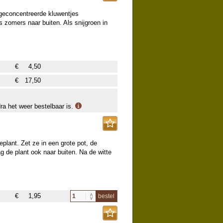
 geconcentreerde kluwentjes
 zomers naar buiten. Als snijgroen in
€
4,50
€
17,50
dra het weer bestelbaar is.
lant. Zet ze in een grote pot, de
ag de plant ook naar buiten. Na de witte
€
1,95
bestel