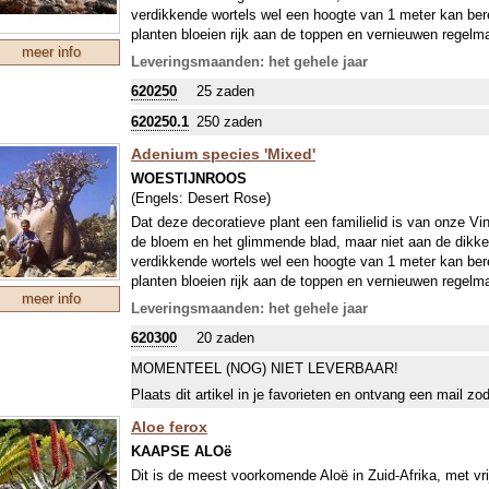
verdikkende wortels wel een hoogte van 1 meter kan bere
planten bloeien rijk aan de toppen en vernieuwen regelma
meer info
De zaden van deze meeste bekende (maar daarom niet mi
Leveringsmaanden: het gehele jaar
Tanzania. De bloemen zijn helder wit met een rood randj
620250
25 zaden
plek, te veel water is uit den boze. Bonsailiefhebbers zi
vanzelf een miniboompje wordt gevormd.
620250.1
250 zaden
Adenium species 'Mixed'
WOESTIJNROOS
(Engels:
Desert Rose
)
Dat deze decoratieve plant een familielid is van onze V
de bloem en het glimmende blad, maar niet aan de dikke,
verdikkende wortels wel een hoogte van 1 meter kan bere
planten bloeien rijk aan de toppen en vernieuwen regelma
meer info
Dit mengsel uit Vietnam bevat veel kleuren en cultivars: 
Leveringsmaanden: het gehele jaar
plant een warme en licht plek, te veel water is uit den b
620300
20 zaden
plant, omdat eigenlijk vanzelf een miniboompje wordt g
MOMENTEEL (NOG) NIET LEVERBAAR!
Plaats dit artikel in je favorieten en ontvang een mail zo
Aloe ferox
KAAPSE ALOë
Dit is de meest voorkomende Aloë in Zuid-Afrika, met vr