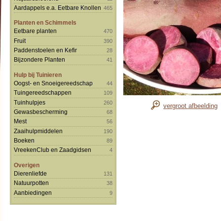
Aardappels e.a. Eetbare Knollen
465
Planten en Schimmels
Eetbare planten
470
Fruit
390
Paddenstoelen en Kefir
28
Bijzondere Planten
41
Hulp bij Tuinieren
Oogst- en Snoeigereedschap
44
Tuingereedschappen
109
Tuinhulpjes
260
vergroot afbeelding
Gewasbescherming
68
Mest
56
Zaaihulpmiddelen
190
Boeken
89
VreekenClub en Zaadgidsen
4
Overigen
Dierenliefde
131
Natuurpotten
38
Aanbiedingen
9