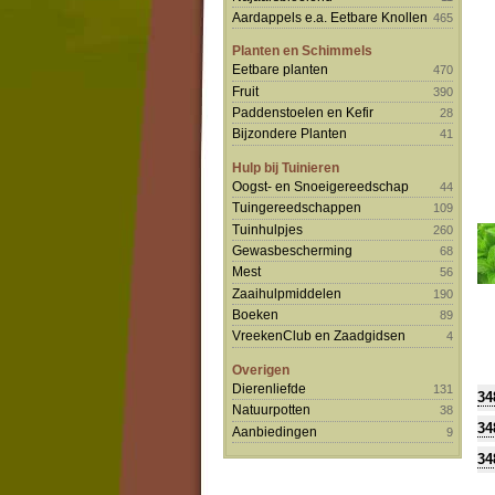
Aardappels e.a. Eetbare Knollen
465
Planten en Schimmels
Eetbare planten
470
Fruit
390
Paddenstoelen en Kefir
28
Bijzondere Planten
41
Hulp bij Tuinieren
Oogst- en Snoeigereedschap
44
Tuingereedschappen
109
Tuinhulpjes
260
Gewasbescherming
68
Mest
56
Zaaihulpmiddelen
190
Boeken
89
VreekenClub en Zaadgidsen
4
Overigen
Dierenliefde
131
34
Natuurpotten
38
34
Aanbiedingen
9
34