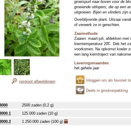
groeispurt naar boven voor de blo
groeiende uitlopers, die op een a
uitgroeien. Bijen en vlinders zij
Overblijvende plant. Uitzaai vanaf
of verwerk ze in gerechten.
Zaaimethode
Zaaien: maart-juli, afdekken met 
kiemtemperatuur 20̊C. Dek het zaa
voorkomen. Na opkomst koeler zet
een lang kiemtraject van nakomer
Leveringsmaanden
het gehele jaar
Inloggen om als favoriet t
vergroot afbeeldingen
Deels in grootverpakking
8000
2500 zaden (0,2 g)
8000.1
125.000 zaden (10 g)
8000.2
1.250.000 zaden (100 g)