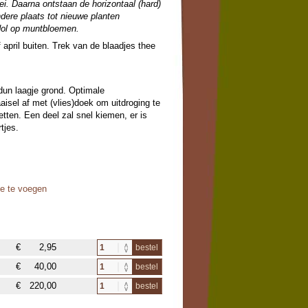
ei. Daarna ontstaan de horizontaal (hard)
ndere plaats tot nieuwe planten
n dol op muntbloemen.
 april buiten. Trek van de blaadjes thee
dun laagje grond. Optimale
isel af met (vlies)doek om uitdroging te
ten. Een deel zal snel kiemen, er is
tjes.
oe te voegen
€
2,95
bestel
€
40,00
bestel
€
220,00
bestel