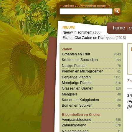
meerdere zoekwoorden mogelijk
home
o
NIEUW!
Nieuw in sortiment
(160)
Eco en Oké Zaden en Plantgoed
(2018)
Zaden
Groenten en Fruit
2843
Kruiden en Specerijen
294
Nuttige Planten
78
Kiemen en Microgroenten
61
Eenjarige Planten
1151
Za
Meerjarige Planten
816
Grassen en Granen
116
Mengsels
48
34
Kamer- en Kuipplanten
280
(E
Bomen en Struiken
49
(M
Bloembollen en Knollen
Voorjaarsbloeiend
685
Zomerbloeiend
678
Najaarsbloeiend
11