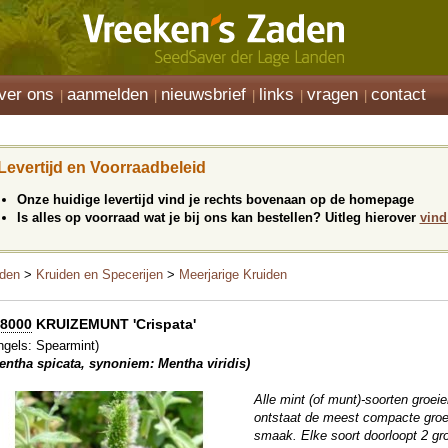
ver ons
aanmelden
nieuwsbrief
links
vragen
contact
Levertijd en Voorraadbeleid
Onze huidige levertijd vind je rechts bovenaan op de homepage
Is alles op voorraad wat je bij ons kan bestellen? Uitleg hierover
vind
den
>
Kruiden en Specerijen
>
Meerjarige Kruiden
8000
KRUIZEMUNT 'Crispata'
ngels: Spearmint)
entha spicata, synoniem: Mentha viridis)
Alle mint (of munt)-soorten groei
ontstaat de meest compacte groei
smaak. Elke soort doorloopt 2 groe