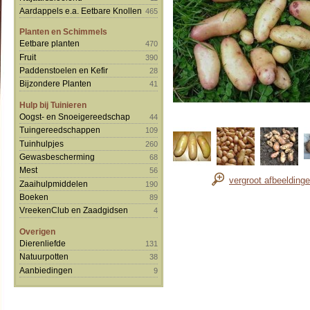
Aardappels e.a. Eetbare Knollen
465
Planten en Schimmels
Eetbare planten
470
Fruit
390
Paddenstoelen en Kefir
28
Bijzondere Planten
41
Hulp bij Tuinieren
Oogst- en Snoeigereedschap
44
Tuingereedschappen
109
Tuinhulpjes
260
Gewasbescherming
68
Mest
56
vergroot afbeelding
Zaaihulpmiddelen
190
Boeken
89
VreekenClub en Zaadgidsen
4
Overigen
Dierenliefde
131
Natuurpotten
38
Aanbiedingen
9