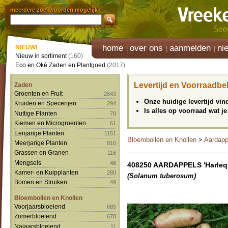
meerdere zoekwoorden mogelijk
home
over ons
aanmelden
ni
NIEUW!
Nieuw in sortiment
(160)
Eco en Oké Zaden en Plantgoed
(2017)
Levertijd en Voorraadbe
Zaden
Groenten en Fruit
2843
Onze huidige levertijd vi
Kruiden en Specerijen
294
Is alles op voorraad wat je
Nuttige Planten
78
Kiemen en Microgroenten
61
Eenjarige Planten
1151
Bloembollen en Knollen
>
Aardapp
Meerjarige Planten
816
Grassen en Granen
116
Mengsels
48
408250 AARDAPPELS 'Harleq
Kamer- en Kuipplanten
280
(Solanum tuberosum)
Bomen en Struiken
49
Bloembollen en Knollen
Voorjaarsbloeiend
685
Zomerbloeiend
678
Najaarsbloeiend
11