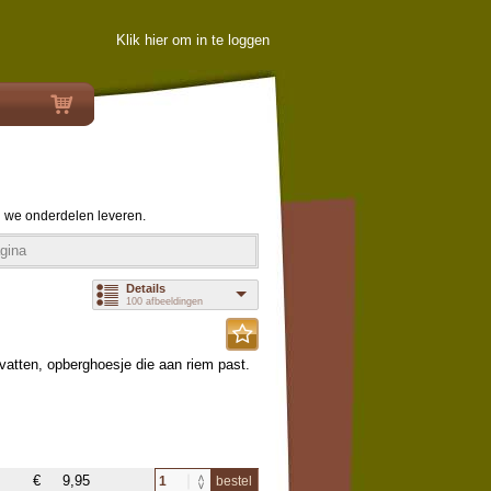
Klik hier om in te loggen
 we onderdelen leveren.
gina
Details
100 afbeeldingen
vatten, opberghoesje die aan riem past.
€
9,95
bestel