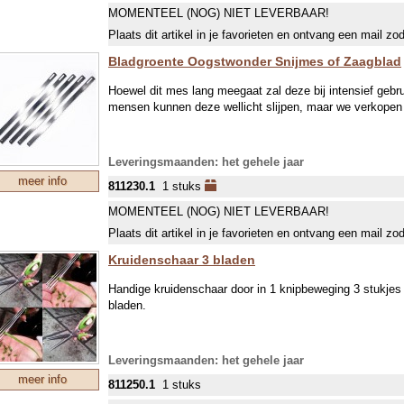
Glijlagerdelen
MOMENTEEL (NOG) NIET LEVERBAAR!
Borgpen van het mes
Plaats dit artikel in je favorieten en ontvang een mail zo
Diverse hardware
Bladgroente Oogstwonder Snijmes of Zaagblad
Mocht er toch iets anders kapot zijn, dan kan je in d
het onderdeel heeft, deze willen we dan graag voor je 
Hoewel dit mes lang meegaat zal deze bij intensief gebrui
mensen kunnen deze wellicht slijpen, maar we verkopen
Leveringsmaanden: het gehele jaar
meer info
811230.1
1 stuks
MOMENTEEL (NOG) NIET LEVERBAAR!
Plaats dit artikel in je favorieten en ontvang een mail zo
Kruidenschaar 3 bladen
Handige kruidenschaar door in 1 knipbeweging 3 stukjes b
bladen.
Leveringsmaanden: het gehele jaar
meer info
811250.1
1 stuks