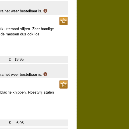
dra het weer bestelbaar is.
e “explosietekening” zien welk nummer
bestellen.
k uiteraard slijten. Zeer handige
 de messen dus ook los.
€
19,95
dra het weer bestelbaar is.
lad te knippen. Roestvrij stalen
€
6,95