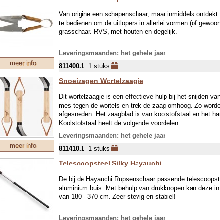
Van origine een schapenschaar, maar inmiddels ontdekt
te bedienen om de uitlopers in allerlei vormen (of gewoon
grasschaar. RVS, met houten en degelijk.
Leveringsmaanden: het gehele jaar
meer info
811400.1
1 stuks
Snoeizagen Wortelzaagje
Dit wortelzaagje is een effectieve hulp bij het snijden v
mes tegen de wortels en trek de zaag omhoog. Zo worde
afgesneden. Het zaagblad is van koolstofstaal en het h
Koolstofstaal heeft de volgende voordelen:
Leveringsmaanden: het gehele jaar
Heel sterk, buigt eerder dan dat het breekt
meer info
811410.1
1 stuks
Gemakkelijk (vlijmscherp) te slijpen
Nooit erg duur
Telescoopsteel Silky Hayauchi
Fabricage is duurzaam en eenvoudiger dan allerlei bew
De bij de Hayauchi Rupsenschaar passende telescoopst
Nadelen:
aluminium buis. Met behulp van drukknopen kan deze in 
Roest gemakkelijk, dus na gebruik schoonmaken en e
van 180 - 370 cm. Zeer stevig en stabiel!
Iets minder hard, dus wat vaker slijpen
Lengte: 19 cm, waarvan bladlengte 9 cm. Gewicht 57
Leveringsmaanden: het gehele jaar