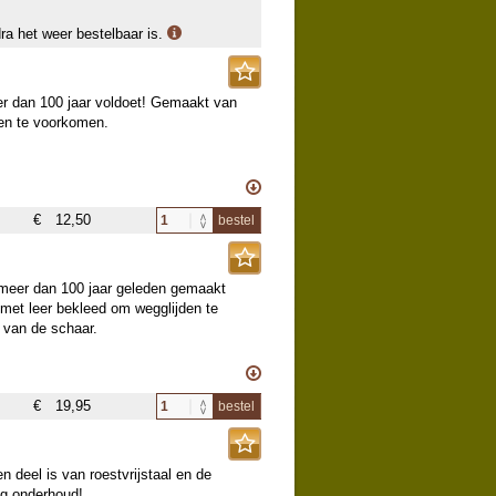
dra het weer bestelbaar is.
er dan 100 jaar voldoet! Gemaakt van
den te voorkomen.
€
12,50
bestel
erkte staalsoorten
 meer dan 100 jaar geleden gemaakt
en beetje vet houden.
met leer bekleed om wegglijden te
m van de schaar.
€
19,95
bestel
erkte staalsoorten
n deel is van roestvrijstaal en de
ig onderhoud!