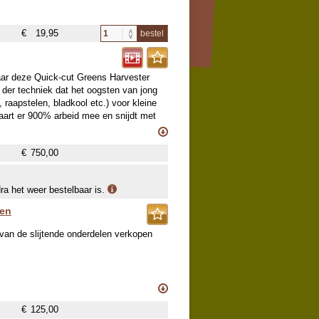
€
19,95
bestel
ar deze Quick-cut Greens Harvester
 der techniek dat het oogsten van jong
 raapstelen, bladkool etc.) voor kleine
aart er 900% arbeid mee en snijdt met
r, dat door je (eigen!) accuschroeftol
n drijven de te oogsten bladgroente
€
750,00
ond geslepen delen bestaat. Na het
ak terecht.
de dan met de hand te oogsten met een
dra het weer bestelbaar is.
raaien voor eenvoudig schoonmaken,
len
 dit oogstwondertje in gebruik en de
 van de slijtende onderdelen verkopen
€
125,00