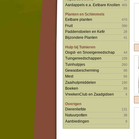
Aardappels e.a. Eetbare Knollen
465
Planten en Schimmels
Eetbare planten
470
Fruit
390
Paddenstoelen en Kefir
28
Bijzondere Planten
41
Hulp bij Tuinieren
Oogst- en Snoeigereedschap
44
Tuingereedschappen
109
Tuinhulpjes
260
Gewasbescherming
68
Mest
56
Zaaihulpmiddelen
190
Boeken
89
VreekenClub en Zaadgidsen
4
Overigen
Dierenliefde
131
Natuurpotten
38
Aanbiedingen
9