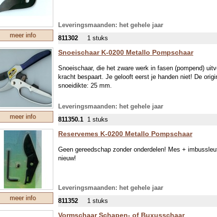
Leveringsmaanden: het gehele jaar
meer info
811302
1 stuks
Snoeischaar K-0200 Metallo Pompschaar
Snoeischaar, die het zware werk in fasen (pompend) uitvo
kracht bespaart. Je gelooft eerst je handen niet! De ori
snoeidikte: 25 mm.
Leveringsmaanden: het gehele jaar
meer info
811350.1
1 stuks
Reservemes K-0200 Metallo Pompschaar
Geen gereedschap zonder onderdelen! Mes + imbussleut
nieuw!
Leveringsmaanden: het gehele jaar
meer info
811352
1 stuks
Vormschaar Schapen- of Buxusschaar