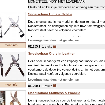
MOMENTEEL (NOG) NIET LEVERBAAR!
Plaats dit artikel in je favorieten en ontvang een mail zo
Snoeischaar Oldie & Goldie
Deze snoeischaar is het model en de kwaliteit dat al me
Koolstofstaal, de handgrepen zijn iets ruwer om wegglij
Koolstofstaal heeft de volgende voordelen:
Heel sterk, buigt eerder dan dat het breekt
Leveringsmaanden: het gehele jaar
Gemakkelijk (vlijmscherp) te slijpen
meer info
811255.1
1 stuks
Nooit erg duur
Snoeischaar Oldie in Leather
Fabricage is duurzaam en eenvoudiger dan allerlei bew
Nadelen:
Deze snoeischaar geeft een knipoog naar modellen, die
Roest gemakkelijk, dus na gebruik schoonmaken en e
werden! Gemaakt van Koolstofstaal, de handgrepen zijn 
voorkomen, de degelijke vergrendeling zit in het centru
Iets minder hard, dus wat vaker slijpen
Koolstofstaal heeft de volgende voordelen:
Lengte: 21 cm, gewicht 270 g
Leveringsmaanden: het gehele jaar
Heel sterk, buigt eerder dan dat het breekt
meer info
811260.1
1 stuks
Gemakkelijk (vlijmscherp) te slijpen
Nooit erg duur
Snoeischaar Stainless & Woodie
Fabricage is duurzaam en eenvoudiger dan allerlei bew
Een fijn snoeischaartje voor de kleinere hand. Het metale
Nadelen:
handvaten van essenhout. Een stevige schaar met wein