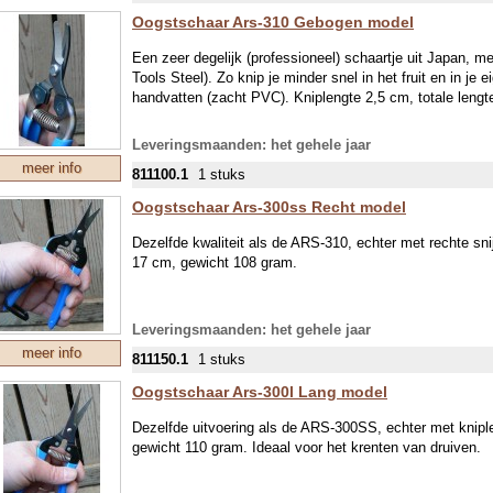
Oogstschaar Ars-310 Gebogen model
Een zeer degelijk (professioneel) schaartje uit Japan, 
Tools Steel). Zo knip je minder snel in het fruit en in je
handvatten (zacht PVC). Kniplengte 2,5 cm, totale leng
Leveringsmaanden: het gehele jaar
meer info
811100.1
1 stuks
Oogstschaar Ars-300ss Recht model
Dezelfde kwaliteit als de ARS-310, echter met rechte sni
17 cm, gewicht 108 gram.
Leveringsmaanden: het gehele jaar
meer info
811150.1
1 stuks
Oogstschaar Ars-300l Lang model
Dezelfde uitvoering als de ARS-300SS, echter met knipl
gewicht 110 gram. Ideaal voor het krenten van druiven.