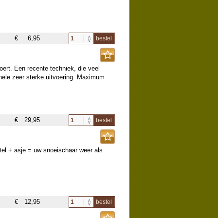
€
6,95
bestel
ert. Een recente techniek, die veel
ginele zeer sterke uitvoering. Maximum
€
29,95
bestel
el + asje = uw snoeischaar weer als
€
12,95
bestel