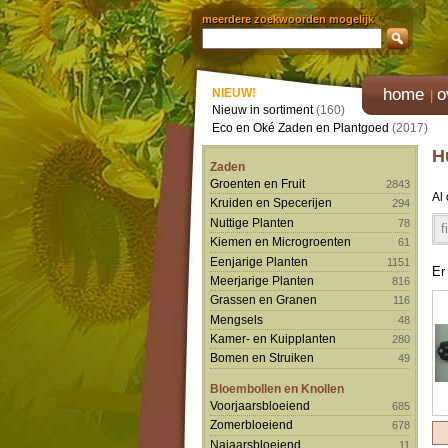
meerdere zoekwoorden mogelijk
home
o
NIEUW!
Nieuw in sortiment
(160)
Eco en Oké Zaden en Plantgoed
(2017)
H
Zaden
Groenten en Fruit
2843
Al
Kruiden en Specerijen
294
Nuttige Planten
78
f
Kiemen en Microgroenten
61
Eenjarige Planten
1151
Er
Meerjarige Planten
816
Grassen en Granen
116
Mengsels
48
Kamer- en Kuipplanten
280
Bomen en Struiken
49
Bloembollen en Knollen
Voorjaarsbloeiend
685
Zomerbloeiend
678
Najaarsbloeiend
11