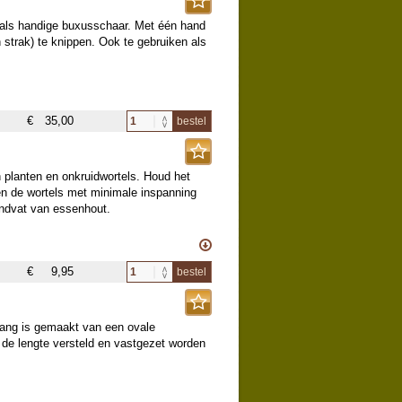
 als handige buxusschaar. Met één hand
 strak) te knippen. Ook te gebruiken als
€
35,00
bestel
an planten en onkruidwortels. Houd het
n de wortels met minimale inspanning
andvat van essenhout.
€
9,95
bestel
erkte staalsoorten
ang is gemaakt van een ovale
de lengte versteld en vastgezet worden
en beetje vet houden.
 gram