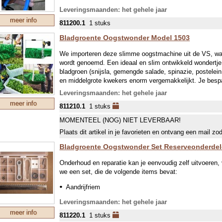
Leveringsmaanden: het gehele jaar
meer info
811200.1
1 stuks
Bladgroente Oogstwonder Model 1503
We importeren deze slimme oogstmachine uit de VS, wa
wordt genoemd. Een ideaal en slim ontwikkeld wondertje
bladgroen (snijsla, gemengde salade, spinazie, postelein,
en middelgrote kwekers enorm vergemakkelijkt. Je besp
gemak 80 kg bladgroen per uur. De werking komt er op nee
Leveringsmaanden: het gehele jaar
een as met nylon touwen wordt aangedreven. Deze touwe
meer info
811210.1
1 stuks
richting een scherp mes (of zaagblad) dat uit vele halfr
afsnijden komt het groen in dezelfde swing in een vangb
MOMENTEEL (NOG) NIET LEVERBAAR!
Het vlijmscherpe zaagblad zorgt voor een schonere sne
Plaats dit artikel in je favorieten en ontvang een mail zo
mes of schaar. Met een eenvoudige pen kan het blad d
slijpen of vervangen.
Bladgroente Oogstwonder Set Reserveonderde
Inmiddels hebben honderden kwekers over de hele wereld
beoordelingen zijn zeer lovend!
Onderhoud en reparatie kan je eenvoudig zelf uitvoeren,
Zie voor een onderdelenset (incl. zaagblad):
811220
we een set, die de volgende items bevat:
Zie voor een nieuw zaagblad:
811230
Aandrijfriem
Zaagblad
Leveringsmaanden: het gehele jaar
Aandrijfaslagers
meer info
811220.1
1 stuks