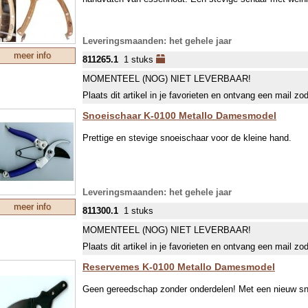
Roest gemakkelijk, dus na gebruik schoonmaken en e
Iets minder hard, dus wat vaker slijpen
Lengte: 20.6 cm, gewicht 265 g
Leveringsmaanden: het gehele jaar
meer info
811265.1
1 stuks
MOMENTEEL (NOG) NIET LEVERBAAR!
Plaats dit artikel in je favorieten en ontvang een mail zo
Snoeischaar K-0100 Metallo Damesmodel
Prettige en stevige snoeischaar voor de kleine hand.
Leveringsmaanden: het gehele jaar
meer info
811300.1
1 stuks
MOMENTEEL (NOG) NIET LEVERBAAR!
Plaats dit artikel in je favorieten en ontvang een mail zo
Reservemes K-0100 Metallo Damesmodel
Geen gereedschap zonder onderdelen! Met een nieuw sn