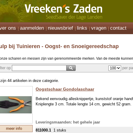
ver ons
aanmelden
nieuwsbrief
links
vragen
contact
ulp bij Tuinieren - Oogst- en Snoeigereedschap
 onze scharen en messen zijn van gerenommeerde merken. Van de meeste kunnen
ilter op
per pa
 zijn 44 artikelen in deze categorie.
Oogstschaar Gondolaschaar
Bekend eenvoudig allesknippertje, kunststof oranje hand
Kniplengte 3 cm. Totale lengte 14 cm, gewicht 52 gram.
Leveringsmaanden: het gehele jaar
meer info
811000.1
1 stuks