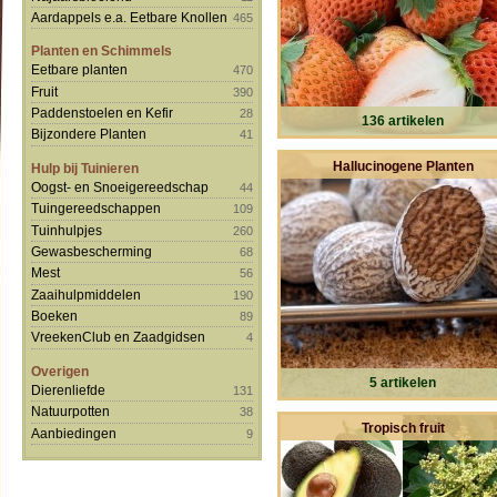
Aardappels e.a. Eetbare Knollen
465
Planten en Schimmels
Eetbare planten
470
Fruit
390
Paddenstoelen en Kefir
28
136 artikelen
Bijzondere Planten
41
Hallucinogene Planten
Hulp bij Tuinieren
Oogst- en Snoeigereedschap
44
Tuingereedschappen
109
Tuinhulpjes
260
Gewasbescherming
68
Mest
56
Zaaihulpmiddelen
190
Boeken
89
VreekenClub en Zaadgidsen
4
Overigen
5 artikelen
Dierenliefde
131
Natuurpotten
38
Tropisch fruit
Aanbiedingen
9