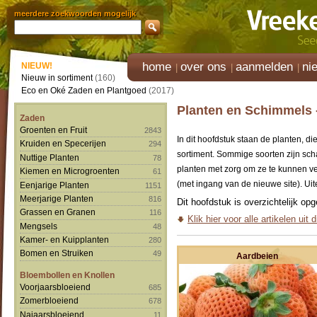
meerdere zoekwoorden mogelijk
home
over ons
aanmelden
ni
NIEUW!
Nieuw in sortiment
(160)
Eco en Oké Zaden en Plantgoed
(2017)
Planten en Schimmels -
Zaden
Groenten en Fruit
2843
In dit hoofdstuk staan de planten, 
Kruiden en Specerijen
294
sortiment. Sommige soorten zijn sch
Nuttige Planten
78
planten met zorg om ze te kunnen ve
Kiemen en Microgroenten
61
(met ingang van de nieuwe site). Uite
Eenjarige Planten
1151
Meerjarige Planten
816
Dit hoofdstuk is overzichtelijk op
Grassen en Granen
116
Klik hier voor alle artikelen uit 
Mengsels
48
Kamer- en Kuipplanten
280
Bomen en Struiken
49
Aardbeien
Bloembollen en Knollen
Voorjaarsbloeiend
685
Zomerbloeiend
678
Najaarsbloeiend
11