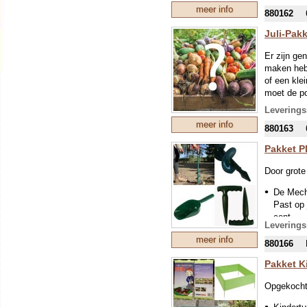
meer info
880162
Heb je nie
pakket die
Juli-Pak
nummer
8
Er zijn gen
maken hebb
of een kle
moet de po
uitgekozen
Leverings
deze verra
meer info
880163
Heb je mee
Pakket P
geschikt i
groenten in
Door grote
De Mech
Past op 
cent...
Leverings
Pootsto
meer info
880166
Ligt lekker
Rond ku
Pakket K
Opgekocht 
Fijne sche