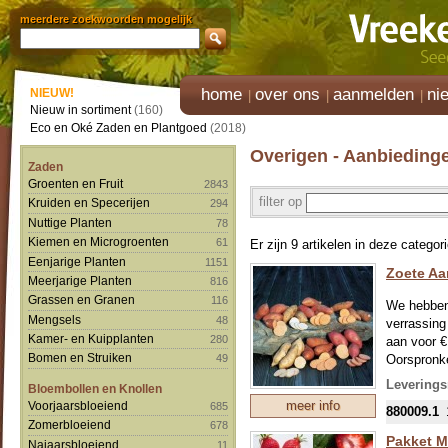
meerdere zoekwoorden mogelijk
home
over ons
aanmelden
ni
NIEUW!
Nieuw in sortiment
(160)
Eco en Oké Zaden en Plantgoed
(2018)
Overigen - Aanbieding
Zaden
Groenten en Fruit
2843
filter op
Kruiden en Specerijen
294
Nuttige Planten
78
Kiemen en Microgroenten
61
Er zijn 9 artikelen in deze categori
Eenjarige Planten
1151
Zoete Aa
Meerjarige Planten
816
Grassen en Granen
116
We hebben 
Mengsels
48
verrassing
Kamer- en Kuipplanten
280
aan voor €
Bomen en Struiken
Oorspronke
49
Inmiddels 
Levering
Bloembollen en Knollen
Naast de (
meer info
Voorjaarsbloeiend
685
880009.1
In Noord-E
Zomerbloeiend
678
warmte vas
Pakket M
Najaarsbloeiend
11