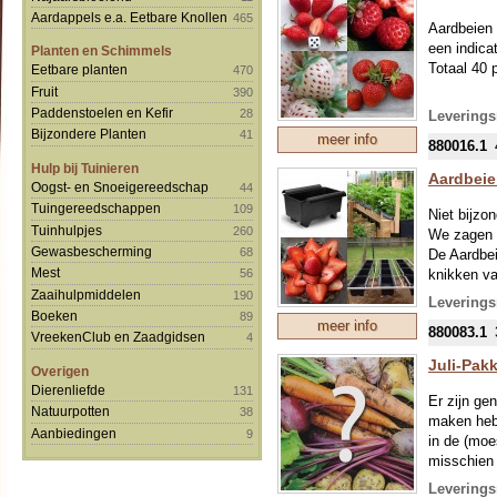
u aanschaf
Aardappels e.a. Eetbare Knollen
465
bedje vol 
Aardbeien 
Bij latere
een indicat
Planten en Schimmels
worden ver
Totaal 40 
Eetbare planten
470
een lichte,
Fruit
390
We leveren
Paddenstoelen en Kefir
28
Leverings
Bijzondere Planten
41
meer info
880016.1
Hulp bij Tuinieren
Aardbeie
Oogst- en Snoeigereedschap
44
Tuingereedschappen
109
Niet bijzo
Tuinhulpjes
260
We zagen z
Gewasbescherming
68
De Aardbei
Mest
knikken va
56
Profession
Zaaihulpmiddelen
190
Leverings
aardige op
Boeken
89
meer info
880083.1
Afmeting b
VreekenClub en Zaadgidsen
4
Introducti
Juli-Pak
Overigen
3 bakken t
Dierenliefde
131
12 bijzond
Er zijn gen
Natuurpotten
38
Totaalwaar
maken hebb
Aanbiedingen
9
in de (moe
misschien 
tegenkomt 
Leverings