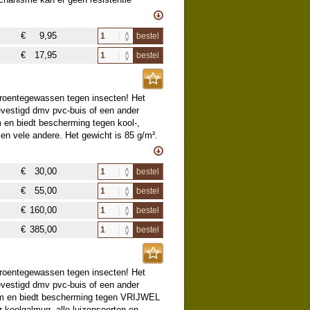
ik in hard- en zachtfruit,
€
9,95
bestel
€
17,95
bestel
ten op bloemen kan beschadiging
aat en paprika.
groentegewassen tegen insecten! Het
ml).
vestigd dmv pvc-buis of een ander
ijdens het spuiten de spuitvloeistof in
 en biedt bescherming tegen kool-,
puiten, afdruipen voorkomen.
 en vele andere. Het gewicht is 85 g/m².
r per week toepassen.
regens beschermd zijn. De warmte blijft
ct uitspoelen met veel water. Het
vervroegd wordt. Uiteraard is het gewas
k van kinderen bewaren.
€
30,00
bestel
endige Polyethyleen is jaren te
 Heptamethyltrisiloxaan.
oech.nl
€
55,00
bestel
N OF NETTEN OPGEVOUWEN OF
K GOEDKOOP OMDAT WE DEZE VAN
€
160,00
bestel
AT WE DE AFGEROLDE FOLIE
€
385,00
bestel
groentegewassen tegen insecten! Het
vestigd dmv pvc-buis of een ander
 mm en biedt bescherming tegen VRIJWEL
r koolgalmug, alle luizensoorten en