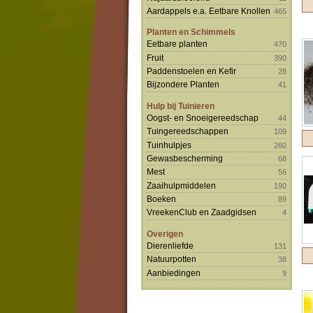
Aardappels e.a. Eetbare Knollen
465
Planten en Schimmels
Eetbare planten
470
Fruit
390
Paddenstoelen en Kefir
28
Bijzondere Planten
41
Hulp bij Tuinieren
Oogst- en Snoeigereedschap
44
Tuingereedschappen
109
Tuinhulpjes
260
Gewasbescherming
68
Mest
56
Zaaihulpmiddelen
190
Boeken
89
VreekenClub en Zaadgidsen
4
Overigen
Dierenliefde
131
Natuurpotten
38
Aanbiedingen
9