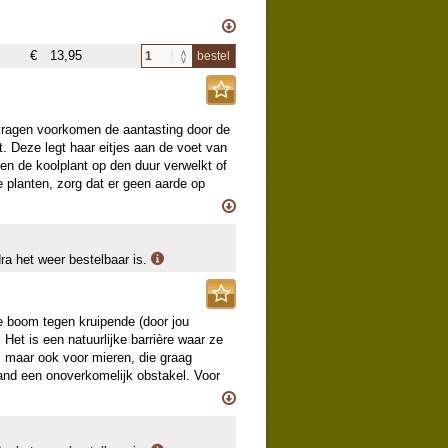
e planten? Brandnetelgier is rijk aan
er wordt gemaakt door brandnetels te
€
13,95
bestel
 er dan ontstaat versterkt je planten,
e gewassen. Zowel eetbare- als
 om het prachtige, helderwitte
aat uit 100% brandnetel, is de gier
ouw. De ideale mengverhouding voor in
it 100 ml per liter water. Je kunt
kragen voorkomen de aantasting door de
planten te versterken en te
dt. Deze legt haar eitjes aan de voet van
 en de koolplant op den duur verwelkt of
 planten, zorg dat er geen aarde op
lieg legt haar eitjes op de koolkraag
kte (vierkant geknipt 14x14 cm)
. Wordt na enkele jaren het centrum-gat
ner...
dra het weer bestelbaar is.
lijft het vochtiger omdat de grond
 boom tegen kruipende (door jou
et is een natuurlijke barrière waar ze
, maar ook voor mieren, die graag
band een onoverkomelijk obstakel. Voor
bloem en de vrucht. Ze verpoppen zich in