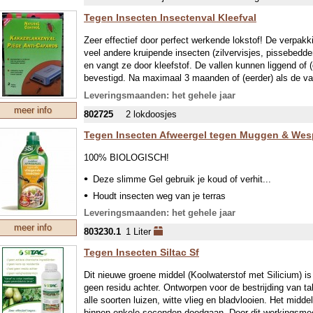
Tegen Insecten Insectenval Kleefval
Zeer effectief door perfect werkende lokstof! De verpak
veel andere kruipende insecten (zilvervisjes, pissebedden
en vangt ze door kleefstof. De vallen kunnen liggend of 
bevestigd. Na maximaal 3 maanden of (eerder) als de va
Leveringsmaanden: het gehele jaar
meer info
802725
2 lokdoosjes
Tegen Insecten Afweergel tegen Muggen & We
100% BIOLOGISCH!
Deze slimme Gel gebruik je koud of verhit...
Houdt insecten weg van je terras
Leveringsmaanden: het gehele jaar
Ecologisch, natuurlijke kruiden
meer info
Krachtige geuren komen vrij
803230.1
1 Liter
Ben je opzoek naar een ecologische oplossing om m
Tegen Insecten Siltac Sf
Gel hoef je alleen in een schaaltje te doen, te laten 
basis van sterk geurende kruiden houdt veel vliegende 
Dit nieuwe groene middel (Koolwaterstof met Silicium) is 
maar helemaal niet storend voor jou of je gezelschap.
geen residu achter. Ontworpen voor de bestrijding van talr
zomeravond op het terras...! Alleen voor buitengebruik
alle soorten luizen, witte vlieg en bladvlooien. Het midde
binnen enkele seconden doodgaan. Door dit werkingsmec