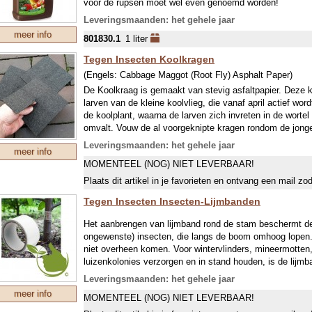
voor de rupsen moet wel even genoemd worden!
Voorkom vraatschade van rupsen aan planten
Wist je dat een brandnetelaftreksel heel gezond is voor j
Leveringsmaanden: het gehele jaar
RupsVrij is volledige onschadelijk voor bijen en vogels
stikstof, kalium, calcium, zink, ijzer en mangaan. De gi
meer info
801830.1
1 liter
laten vergisten in water. Het geconcentreerde mengsel dat
ADVIES
stimuleert het bodemleven en beschermt insectgevoelig
Tegen Insecten Koolkragen
Laat ook eens een hoekje koolgewassen speciaal groeien
siergewassen groeien er goed van! Omdat dit middel best
Koolwitje in stand te houden!
(Engels:
Cabbage Maggot (Root Fly) Asphalt Paper
)
toegelaten voor gebruik in de biologische land- en tuinb
de drukspuit is 50 ml per liter water, voor in de gieter is d
De Koolkraag is gemaakt van stevig asfaltpapier. Deze 
3x2,5 g is voor 100 m² (groentegewas)
brandnetelgier van maart tot september gebruiken om je 
larven van de kleine koolvlieg, die vanaf april actief wor
25 g is voor 335 m² (groentegewas)
beschermen.
de koolplant, waarna de larven zich invreten in de wortel
omvalt. Vouw de al voorgeknipte kragen rondom de jonge
komt en laat goed rondom de stengel aansluiten. De koolv
Leveringsmaanden: het gehele jaar
meer info
waarop deze niet uitkomen. Wij gebruiken een stevige di
MOMENTEEL (NOG) NIET LEVERBAAR!
waardoor de kragen vele malen opnieuw te gebruiken zijn
te groot? Met een oud strijkboutje strijk je deze weer klei
Plaats dit artikel in je favorieten en ontvang een mail zo
Bijkomend voordeel van de koolkragen: rondom de plant b
Tegen Insecten Insecten-Lijmbanden
bedekt is en er groeit geen onkruid onder!
Het aanbrengen van lijmband rond de stam beschermt de
ongewenste) insecten, die langs de boom omhoog lopen. H
niet overheen komen. Voor wintervlinders, mineermotten
luizenkolonies verzorgen en in stand houden, is de lijm
een optimaal effect bevestig je 2 banden onder elkaar.
Leveringsmaanden: het gehele jaar
meer info
MOMENTEEL (NOG) NIET LEVERBAAR!
Kleine en grote wintervlinder
De rupsen van de wintervlinder vreten aan het blad, de 