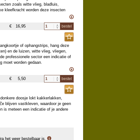
ecten zoals witte vlieg, bladluis,
rke kleefkracht worden deze insecten
Als een afgerold deel vol zit, dan rol je
€
16,95
bestel
hangkoortje of ophangstrips, hang deze
en) en de luizen, witte vlieg, vliegen,
 de professionele sector een indicatie of
ding moet worden gedaan.
 1 vangplaat is effectief voor ongeveer
€
5,50
bestel
donkere doosje lokt kakkerlakken,
Ze blijven vastkleven, waardoor je geen
 is meteen een indicatie of je andere
dra het weer bestelbaar is.