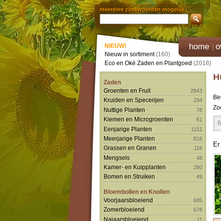
meerdere zoekwoorden mogelijk
home
o
NIEUW!
Nieuw in sortiment
(160)
Eco en Oké Zaden en Plantgoed
(2018)
H
Zaden
Groenten en Fruit
2843
Be
Kruiden en Specerijen
294
Zo
Nuttige Planten
78
Kiemen en Microgroenten
61
f
Eenjarige Planten
1151
Meerjarige Planten
816
Er
Grassen en Granen
116
Mengsels
48
Kamer- en Kuipplanten
280
Bomen en Struiken
49
Bloembollen en Knollen
Voorjaarsbloeiend
685
Zomerbloeiend
678
Najaarsbloeiend
11