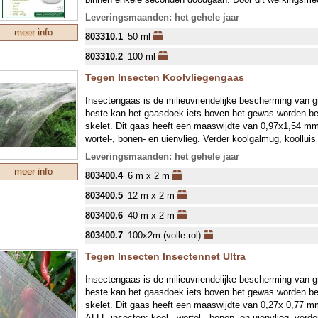
opgebouwd worden. Siltac SF wordt aanbevolen voor gebru
Leveringsmaanden: het gehele jaar
(kas)groenten, siergewassen en granen.
meer info
803310.1
50 ml
Gebruiksaanwijzing:
803310.2
100 ml
Spuiten op een droog gewas bij sneldrogend weer, spui
veroorzaken.
Tegen Insecten Koolvliegengaas
Dosering: 5-7 ml per 10 liter water voor komkommer, tom
Insectengaas is de milieuvriendelijke bescherming van 
Andere gewassen 10-12,5 ml per 10 liter (perebladvlo 14 
beste kan het gaasdoek iets boven het gewas worden be
Goed roeren bij het aanmaken van de spuitvloeistof, ook t
skelet. Dit gaas heeft een maaswijdte van 0,97x1,54 mm
beweging houden. Onder- en bovenkant van bladeren bes
wortel-, bonen- en uienvlieg. Verder koolgalmug, koolluis
Spuitvloeistof binnen 24 uur gebruiken. Maximaal 1 kee
Bijkomend voordeel is dat gewassen tegen hagel en slag
Voorkom contact met de ogen, in geval van contact: dire
Leveringsmaanden: het gehele jaar
onder het net hangen, waardoor in het voorjaar de oogst 
middel is schadelijk voor waterorganismen. Buiten berei
meer info
803400.4
6 m x 2 m
tevens beschermd tegen wild- en vogelvraat. Het UV best
Werkzaam bestanddeel: Polyalkyleenoxide gemodificeerd
gebruiken en toch recyclebaar. Foto's uit
www.wrotterspl
803400.5
12 m x 2 m
HET IS (TE) VEEL WERK OM ONZE FOLIES/ GAZE
OPGEROLD TE LEVEREN, WE ZIJN BETREKKELIJ
803400.6
40 m x 2 m
EEN GROTE ROL AFROLLEN. GRAAG JE BEGRIP D
803400.7
100x2m (volle rol)
VOORZICHTIG METEEN IN EEN DOOS “PROPPEN”…
Tegen Insecten Insectennet Ultra
Insectengaas is de milieuvriendelijke bescherming van 
beste kan het gaasdoek iets boven het gewas worden be
skelet. Dit gaas heeft een maaswijdte van 0,27x 0,77
ALLE insecten: kool-, wortel-, bonen- en uienvlieg, verde