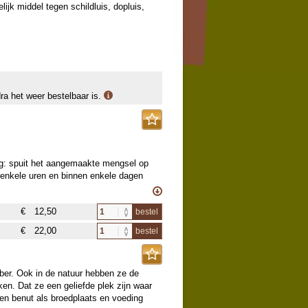
ijk middel tegen schildluis, dopluis,
dra het weer bestelbaar is.
ing: spuit het aangemaakte mengsel op
 enkele uren en binnen enkele dagen
A-11.
€
12,50
bestel
€
22,00
bestel
bber. Ook in de natuur hebben ze de
en. Dat ze een geliefde plek zijn waar
ier
den benut als broedplaats en voeding