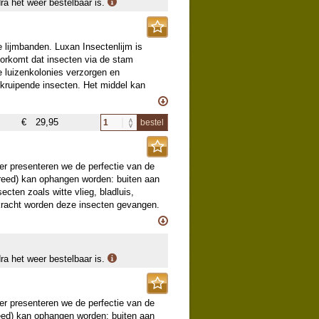
dra het weer bestelbaar is.
de wintervlinder uit de pop. Via de
 de boom en legt daar haar eitjes.
e lijmbanden. Luxan Insectenlijm is
oorkomt dat insecten via de stam
. Hierdoor verkleurt en verdort het
e luizenkolonies verzorgen en
 grond en overwintert daar. In het
 kruipende insecten. Het middel kan
verschillenden tussenstops via de stam
k worden ingezet om lijmbanden van een
de bovenzijde van het blad. De
 500 g is voor 16 m lijmband.
jaar.
€
29,95
bestel
vervormde bladeren. Bladluizen scheiden
ia de stam van de plant naar hun nest
er presenteren we de perfectie van de
nd en beschermen ze tegen hun vijanden.
breed) kan ophangen worden: buiten aan
en andere nuttige insecten
ecten zoals witte vlieg, bladluis,
fkracht worden deze insecten gevangen.
gerold deel vol zit, dan rol je gewoon
dra het weer bestelbaar is.
er presenteren we de perfectie van de
reed) kan ophangen worden: buiten aan