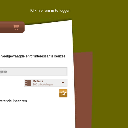
Klik hier om in te loggen
e veelgevraagde en/of interessante keuzes.
gina
Details
100 afbeeldingen
retende insecten.