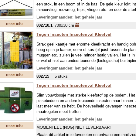
een stok, in een boom of in de kas. De gele kleur lokt ins
mineervlieg, rouwmug, trips, vliegen etc. en door de ste
gevangen. De lijm is gifvrij en is water- en UV bestendig. 
Leveringsmaanden: het gehele jaar
gewoon weer een vers deel uit en knip het volle vel eraf.
meer info
802710.1
700x30 cm
Tegen Insecten Insectenval Kleefvel
Strak geel kaartje met enorme kleefkracht en handig op
hoog op in je kamer, serre of kas (of juist tussen de plant
muggen etc. zullen je veel minder lastig vallen. Het is in
er wel of niet aan ondersteunende (biologische) bestrij
Kleefvellen zijn na openen ongeveer 12 weken werkzaam,
Leveringsmaanden: het gehele jaar
4 m².
meer info
802715
5 stuks
Tegen Insecten Insectenval Kleefval
Slim vouwdoosje met sterke kleefstof op de bodem. Het 
pissebedden en andere kruipende insecten naar binnen. 
last meer van ze hebt. De hoeveelheid gevangen insecten
maatregelen moet treffen.
Leveringsmaanden: het gehele jaar
meer info
MOMENTEEL (NOG) NIET LEVERBAAR!
Plaats dit artikel in je favorieten en ontvang een mail zo