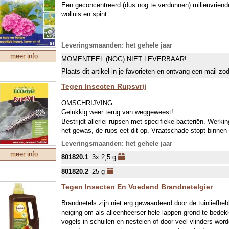
Een geconcentreerd (dus nog te verdunnen) milieuvriendel
wolluis en spint.
Leveringsmaanden: het gehele jaar
meer info
MOMENTEEL (NOG) NIET LEVERBAAR!
Plaats dit artikel in je favorieten en ontvang een mail zo
Tegen Insecten Rupsvrij
OMSCHRIJVING
Gelukkig weer terug van weggeweest!
Bestrijdt allerlei rupsen met specifieke bacteriën. Werk
het gewas, de rups eet dit op. Vraatschade stopt binnen
sterfte de rups. Onschadelijk voor bijen en vogels.
Leveringsmaanden: het gehele jaar
Werkzame stof: Bacillus thuringiensis subsp. kurstaki S
meer info
801820.1
3x 2,5 g
EIGENSCHAPPEN
801820.2
25 g
Bestrijdt allerlei rupsen met specifieke bacteriën
Tegen Insecten En Voedend Brandnetelgier
Voorkom vraatschade aan planten
Brandnetels zijn niet erg gewaardeerd door de tuinliefhe
Onschadelijk voor bijen
neiging om als alleenheerser hele lappen grond te bedekk
Rupsen bestrijden op een natuurlijke en effectieve man
vogels in schuilen en nestelen of door veel vlinders wor