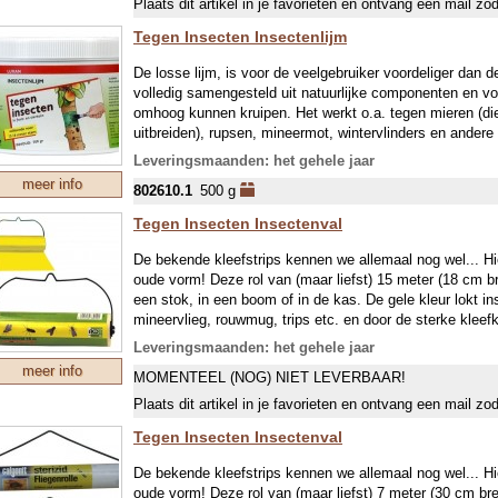
Plaats dit artikel in je favorieten en ontvang een mail zo
de zomer. Nadat de eerste nachtvorst is ingevallen komt 
Tegen Insecten Insectenlijm
stam kruipt het ongevleugelde vrouwtje naar de kruin van
De losse lijm, is voor de veelgebruiker voordeliger dan d
Paardenkastanjemineermot
volledig samengesteld uit natuurlijke componenten en v
De larven van deze mot vreten zich een weg door het blad
omhoog kunnen kruipen. Het werkt o.a. tegen mieren (di
blad. De mot verpopt zich, valt samen met het blad op de
uitbreiden), rupsen, mineermot, wintervlinders en andere
voorjaar komt de mot uit de pop en kruipt of vliegt met 
direct op de stam worden aangebracht, maar het kan oo
naar de kruin van de boom. De eitjes worden afgezet op 
Leveringsmaanden: het gehele jaar
nieuwe kleefkraag te voorzien. Het product is regenvast.
paardenkastanjemineermot kent meerdere generaties per 
meer info
802610.1
500 g
Mieren en bladluizen
Tegen Insecten Insectenval
Bladluizen veroorzaken groeivertraging, verdroogde en 
bladsuikers uit die door mieren worden weggenomen en v
De bekende kleefstrips kennen we allemaal nog wel... Hi
getransporteerd. Mieren houden bladluiskolonies in sta
oude vorm! Deze rol van (maar liefst) 15 meter (18 cm 
Door mieren tegen te houden kunnen lieveheersbeestjes 
een stok, in een boom of in de kas. De gele kleur lokt ins
gemakkelijker bladluizen bestrijden.
mineervlieg, rouwmug, trips etc. en door de sterke klee
De lijm is gifvrij en is water- en UV bestendig. Als een af
Leveringsmaanden: het gehele jaar
weer een vers deel uit en knip het volle vel eraf.
meer info
MOMENTEEL (NOG) NIET LEVERBAAR!
Plaats dit artikel in je favorieten en ontvang een mail zo
Tegen Insecten Insectenval
De bekende kleefstrips kennen we allemaal nog wel... Hi
oude vorm! Deze rol van (maar liefst) 7 meter (30 cm b