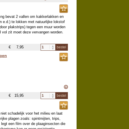
king bevat 2 vallen om kakkerlakken en
 e.d.) te lokken met natuurlijke lokstof
(door plakstrips) tegen een muur worden
l vol zit moet deze vervangen worden.
€
7,95
bestel
spen
€
15,95
bestel
uggen en wespen weg te houden? Deze
verdampen of het aan te steken. De gel op
insecten op afstand. De geur is kruidig
niet schadelijk voor het milieu en laat
 Ideaal dus tijdens een zwoele
ijke plagen zoals: spintmijten, trips,
.
l legt een film over de plaaginsecten die
hanisme kan er geen resistentie