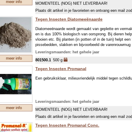
meer info
MOMENTEEL (NOG) NIET LEVERBAAR!
Plaats dit artikel in je favorieten en ontvang een mail zo
Tegen Insecten Diatomeeënaarde
Diatomeeënaarde wordt gemaakt van geplette en vermalen
en is dus 100% biologisch van oorsprong. Bij dieren help
vlooien etc. Bij planten (in potten of in de tuin) helpt ee
pissebedden, slakken en bijvoorbeeld de varenrouwmug (r
de plantbladeren, daar kunnen ze niet tegen! Als het be
Leveringsmaanden: het gehele jaar
even weg, bij opdrogen werkt het weer. In potten kan he
meer info
801500.1
500 g
de tuin kan je barrière-stroken strooien.
Er zijn ook vele industriële toepassingen (filtratie) of in 
Tegen Insecten Promanal
Een gebruiksklaar, milieuvriendelijk middel tegen schildlui
Leveringsmaanden: het gehele jaar
meer info
MOMENTEEL (NOG) NIET LEVERBAAR!
Plaats dit artikel in je favorieten en ontvang een mail zo
Tegen Insecten Promanal Conc.