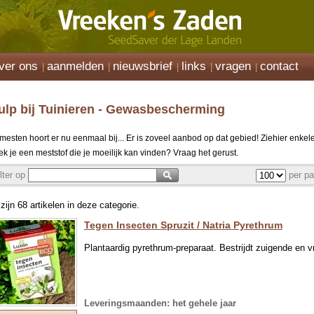
ver ons
aanmelden
nieuwsbrief
links
vragen
contact
ulp bij Tuinieren - Gewasbescherming
mesten hoort er nu eenmaal bij... Er is zoveel aanbod op dat gebied! Ziehier enkel
ek je een meststof die je moeilijk kan vinden? Vraag het gerust.
ilter op
per pa
 zijn 68 artikelen in deze categorie.
Tegen Insecten Spruzit / Natria Pyrethrum
Plantaardig pyrethrum-preparaat. Bestrijdt zuigende en v
Leveringsmaanden: het gehele jaar