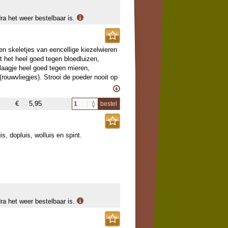
dra het weer bestelbaar is.
 skeletjes van eencellige kiezelwieren
t het heel goed tegen bloedluizen,
n laagje heel goed tegen mieren,
ouwvliegjes). Strooi de poeder nooit op
schermingslaagje nat wordt is de werking
t gehele oppervlakte worden bedekt, in
€
5,95
bestel
de voedingsindustrie.
s, dopluis, wolluis en spint.
dra het weer bestelbaar is.