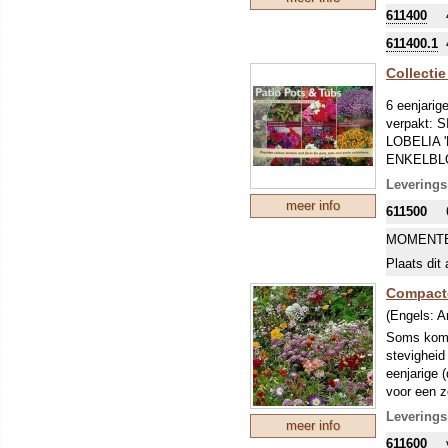
611400
We bieden 
meeste soo
611400.1
of door he
Dosering 1
Collecti
6 eenjarig
verpakt: S
LOBELIA '
ENKELBLOE
Leverings
meer info
611500
MOMENTE
Plaats dit 
Compacte
(Engels:
A
Soms komt 
stevigheid
eenjarige (
voor een z
Leverings
meer info
611600