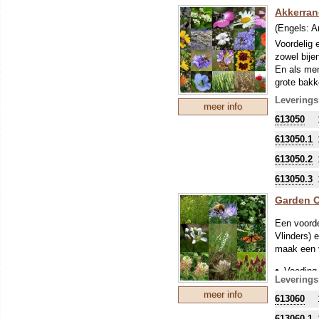
Akkerra
Dit zelfde
(Engels:
A
613040
.
Dosering: 
Voordelig 
zowel bije
En als men
grote bakke
Leverings
meer info
Duurzaamhe
613050
gebruikers
tussen pro
613050.1
akkerrand
613050.2
FAB staat 
613050.3
landbouwdu
stimuleren
Garden 
randen met
het verbet
Een voorde
verhoogd 
Vlinders) 
maak een v
Samenstell
Voeding 
6% Alexand
Leverings
18% Boek
Voedsel 
meer info
613060
6% Bolder
Voedsel 
3% Margri
613060.1