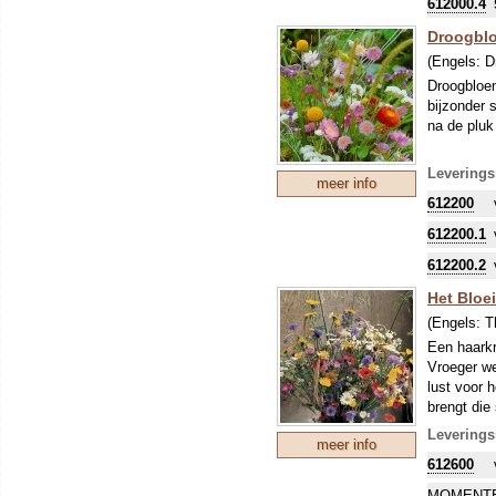
612000.4
Cardamine 
Cirsium pa
Droogbl
Filipendul
(Engels:
D
Galium pal
Droogbloem
Hypericum 
bijzonder 
Lotus pedu
na de plu
Lychnis fl
Lysimachia
Mentha pule
Leverings
meer info
Myosotis s
612200
Persicaria 
Pulicaria 
612200.1
Ranunculus
612200.2
Rhinanthus
Rumex acet
Het Bloe
Sanguisorb
(Engels:
T
Senecio aq
Een haarkr
Valeriana o
Vroeger we
Silaum sil
lust voor 
brengt die
De 10 Gras
Agrostis c
Leverings
meer info
Agrostis st
612600
Anthoxant
Carex dist
MOMENTE