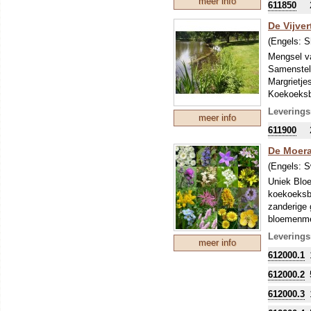
meer info
611850
De Vijve
(Engels:
S
Mengsel va
Samenstell
Margrietje
Koekoeksbl
Damastbloe
Leverings
meer info
(eerst voo
611900
De Moera
(Engels:
S
Uniek Bloe
koekoeksbl
zanderige 
bloemenmen
inheems e
Leverings
meer info
(de 32 fot
612000.1
De 22 Blo
612000.2
Achillea p
Ajuga rept
612000.3
Campanula 