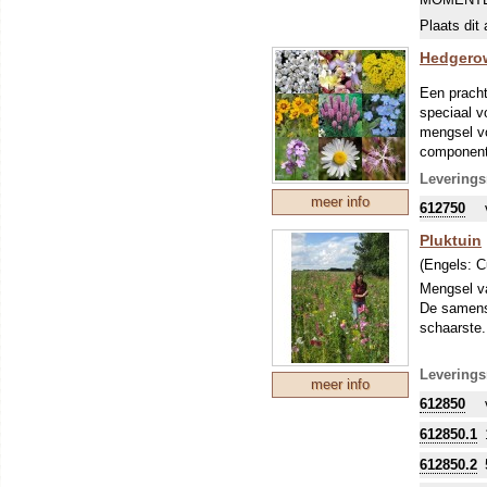
Carex vesi
Plaats dit 
Carex vulp
Deschamps
Hedgero
Festuca r
Holcus lan
Een pracht
Poa trivia
speciaal v
mengsel vo
Zaaddoseri
componente
Coreopsis,
Leverings
officinali
meer info
612750
rendement
Pluktuin
(Engels:
C
Mengsel va
De samenst
schaarste.
Leverings
meer info
612850
612850.1
612850.2