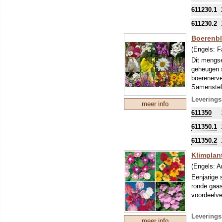
611230.1
611230.2
Boerenbl
(Engels:
F
Dit mengse
geheugen s
boerenerve
Samenstell
Leverings
Duizend
meer info
611350
Kokardeb
611350.1
Judaspen
Teunisbl
611350.2
Margrie
Klimplan
Vingerho
(Engels:
A
Stokroze
Eenjarige 
ronde gaas
Lupine (
voordeelve
Muurbloe
Meisjeso
Leverings
meer info