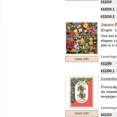
611010
611010.1
611010.2
Japans 
(Engels:
J
Voor een b
etappes za
plek is in
Leverings
meer info
611200
611200.1
Zomerbl
Promozakje
als relati
eenjarigen 
Leverings
meer info
611210