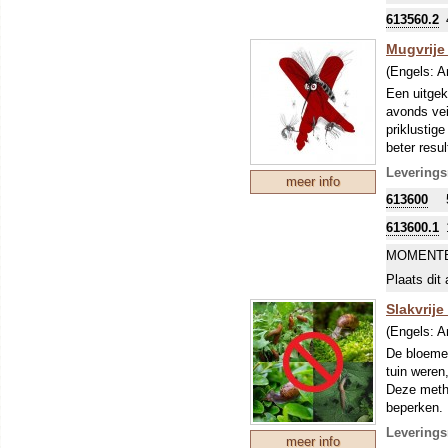
613560.2
Mugvrije
(Engels:
A
Een uitgek
avonds vei
priklustig
beter resu
nuttig sa
Leverings
meer info
Het mengsel
613600
Anethum (di
Coriandrum
613600.1
Pimpinella
Monarda (b
MOMENTE
(rozemarij
Plaats dit 
(ereprijs)
Slakvrij
(saffloer)
(anjertjes)
(Engels:
A
het-groen)
De bloemen
(klokjesblo
tuin weren
Deze metho
beperken.
Leverings
meer info
(bevat Nig