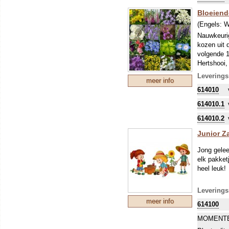
Bloeien
(Engels:
W
Nauwkeuri
kozen uit 
volgende 1
Hertshooi,
Judaspenni
Leverings
meer info
Tandzaad 
614010
De samenst
614010.1
614010.2
Junior Z
Jong gelee
elk pakket
heel leuk!
Leverings
meer info
614100
MOMENTE