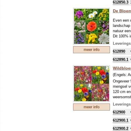
612850.3
De Bloem
Even een o
landschap 
natuur een
Dit 100% i
geschikt v
Leverings
heftige re
meer info
612890
ook tegen t
De voordel
612890.1
bodemleven
vegetatie 
Wildblo
De samenst
(Engels:
A
combinatie
Ongeveer 5
najaar te 
mengsel vo
m², meng h
120 cm en 
weersomst
Samenstell
Leverings
Achillea mi
meer info
Ajuga rept
612900
Anthemis t
Campanula 
612900.1
Campanula 
612900.2
Centaurea