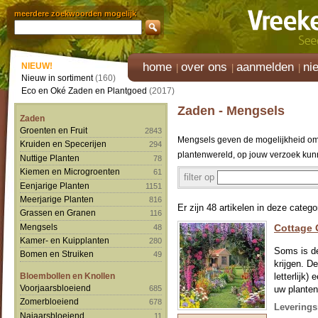
meerdere zoekwoorden mogelijk
home
over ons
aanmelden
ni
NIEUW!
Nieuw in sortiment
(160)
Eco en Oké Zaden en Plantgoed
(2017)
Zaden - Mengsels
Zaden
Groenten en Fruit
2843
Mengsels geven de mogelijkheid om 
Kruiden en Specerijen
294
plantenwereld, op jouw verzoek kunn
Nuttige Planten
78
Kiemen en Microgroenten
61
filter op
Eenjarige Planten
1151
Meerjarige Planten
816
Er zijn 48 artikelen in deze catego
Grassen en Granen
116
Mengsels
Cottage 
48
Kamer- en Kuipplanten
280
Soms is de
Bomen en Struiken
49
krijgen. D
Bloembollen en Knollen
letterlijk
Voorjaarsbloeiend
685
uw planten
zaad in ee
Zomerbloeiend
678
Leverings
Najaarsbloeiend
11