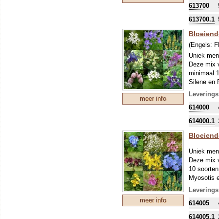
613700
613700.1
Bloeiend
(Engels:
F
Uniek meng
Deze mix v
minimaal 1
Silene en 
Leverings
meer info
614000
614000.1
Bloeiend
Uniek meng
Deze mix v
10 soorten
Myosotis e
Leverings
meer info
614005
614005.1