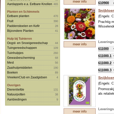
meer info
610900
Aardappels e.a. Eetbare Knollen
465
Snijbloe
Planten en Schimmels
(Engels:
C
Eetbare planten
470
Fruit
390
Prachtig m
Paddenstoelen en Kefir
Wisselende
28
Bijzondere Planten
41
Hulp bij Tuinieren
Leverings
Oogst- en Snoeigereedschap
44
meer info
Tuingereedschappen
109
611000
Tuinhulpjes
260
611000.1
Gewasbescherming
68
Mest
611000.2
56
Zaaihulpmiddelen
190
611000.3
Boeken
89
Snijbloe
VreekenClub en Zaadgidsen
4
(Engels:
C
Overigen
Promozakje
Dierenliefde
131
als relati
Natuurpotten
38
Aanbiedingen
9
Leverings
meer info