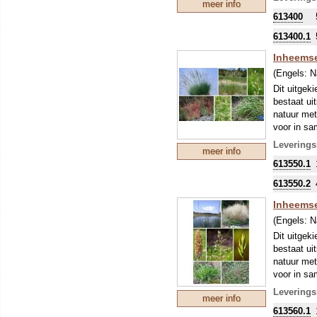
meer info
613400
613400.1
Inheems
(Engels:
N
Dit uitgek
bestaat ui
natuur met
voor in s
recht.
Leverings
meer info
613550.1
613550.2
Inheemse
(Engels:
N
Dit uitgek
bestaat ui
natuur met
voor in s
recht.
Leverings
meer info
613560.1