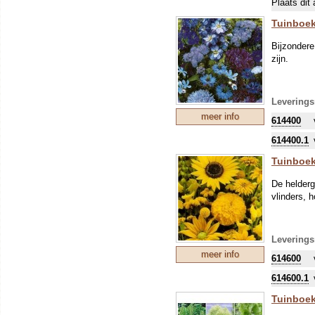
Plaats dit 
Tuinboek
Bijzondere
zijn.
Leverings
meer info
614400
614400.1
Tuinboek
De helderg
vlinders, 
Leverings
meer info
614600
614600.1
Tuinboek