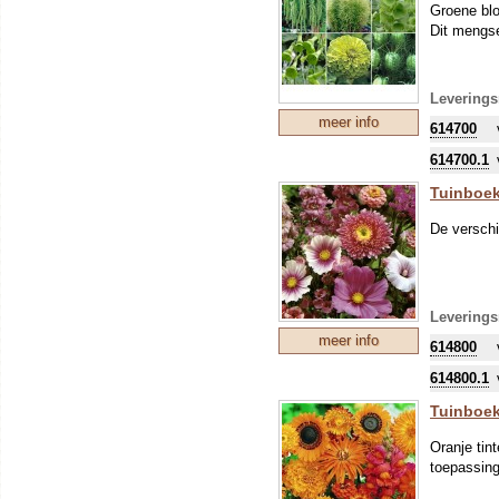
Groene blo
Dit mengse
Leverings
meer info
614700
614700.1
Tuinboek
De verschi
Leverings
meer info
614800
614800.1
Tuinboek
Oranje tin
toepassing