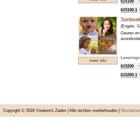
615100
615100.1
Tuinboek
(Engels:
S
Geuren en 
avondvioli
Leverings
meer info
615200
615200.1
Copyright © 2026
Vreeken's Zaden
| Alle rechten voorbehouden |
Disclaimer