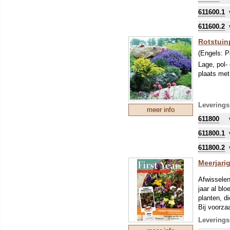
611600.1
611600.2
Rotstuin
(Engels:
P
Lage, pol-
plaats met
Leverings
meer info
611800
611800.1
611800.2
Meerjarig
Afwisselen
jaar al bl
planten, di
Bij voorza
Leverings