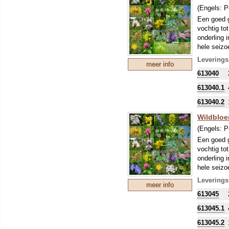
(Engels:
P
Een goed g
vochtig to
onderling 
hele seizo
voortdure
Leverings
meer info
613040
De bloeien
Knoopkruid
613040.1
Wilde Marg
Grote Pimp
613040.2
Wildbloe
Wildbloem
(Engels:
P
we geven 
Veldbeemd
Een goed g
Dosering: 
vochtig to
onderling 
hele seizo
voortdure
Leverings
meer info
613045
De bloeien
Knoopkruid
613045.1
Wilde Marg
Grote Pimp
613045.2