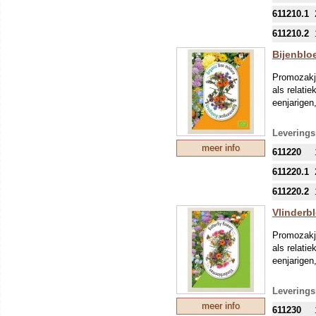
611210.1
611210.2
Bijenblo
Promozakje
als relati
eenjarigen,
Leverings
meer info
611220
611220.1
611220.2
Vlinderb
Promozakje
als relati
eenjarigen,
Leverings
meer info
611230