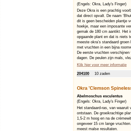
(Engels:
Okra, Lady's Finger
)
Deze Okra is een prachtig voor
dat direct opvalt. De naam ‘Bhut’
dit is geen bescheiden plantje v
hoekje, maar een imposante ver
gemak de 180 cm aantikt. Het i
opgaande plant en dat is niets 
meeste okra’s standaard groen b
met vruchten in een bijna roomwi
De eerste vruchten verschijnen 
dagen. De peulen zijn mals, vle
Klik hier voor meer informatie
204100
10 zaden
Okra 'Clemson Spineles
Abelmoschus esculentus
(Engels:
Okra, Lady's Finger
)
Het standaard-ras, van waaruit 
ontstaan. De groeikrachtige pl
1,5-2 m hoog en na de crèmewit
ongeveer 15 cm lange vruchten.
meest malse resultaten.