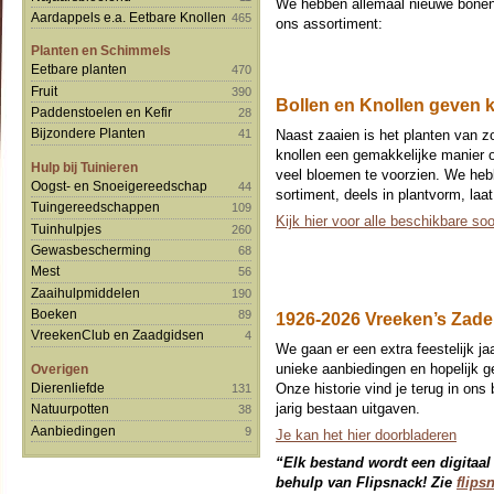
We hebben allemaal nieuwe bone
Aardappels e.a. Eetbare Knollen
465
ons assortiment:
Planten en Schimmels
Eetbare planten
470
Fruit
390
Bollen en Knollen geven kl
Paddenstoelen en Kefir
28
Bijzondere Planten
Naast zaaien is het planten van z
41
knollen een gemakkelijke manier o
Hulp bij Tuinieren
veel bloemen te voorzien. We heb
Oogst- en Snoeigereedschap
44
sortiment, deels in plantvorm, laat
Tuingereedschappen
109
Kijk hier voor alle beschikbare so
Tuinhulpjes
260
Gewasbescherming
68
Mest
56
Zaaihulpmiddelen
190
Boeken
89
1926-2026 Vreeken’s Zaden
VreekenClub en Zaadgidsen
4
We gaan er een extra feestelijk j
unieke aanbiedingen en hopelijk g
Overigen
Onze historie vind je terug in ons
Dierenliefde
131
jarig bestaan uitgaven.
Natuurpotten
38
Aanbiedingen
9
Je kan het hier doorbladeren
“Elk bestand wordt een digitaa
behulp van Flipsnack! Zie
flips