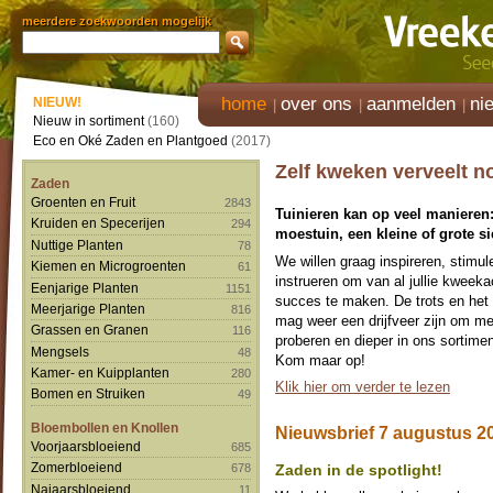
meerdere zoekwoorden mogelijk
home
over ons
aanmelden
ni
NIEUW!
Nieuw in sortiment
(160)
Eco en Oké Zaden en Plantgoed
(2017)
Zelf kweken verveelt no
Zaden
Groenten en Fruit
2843
Tuinieren kan op veel manieren:
Kruiden en Specerijen
294
moestuin, een kleine of grote s
Nuttige Planten
78
We willen graag inspireren, stimul
Kiemen en Microgroenten
61
instrueren om van al jullie kweeka
Eenjarige Planten
1151
succes te maken. De trots en het
Meerjarige Planten
816
mag weer een drijfveer zijn om mee
Grassen en Granen
116
proberen en dieper in ons sortimen
Mengsels
48
Kom maar op!
Kamer- en Kuipplanten
280
Klik hier om verder te lezen
Bomen en Struiken
49
Bloembollen en Knollen
Nieuwsbrief 7 augustus 2
Voorjaarsbloeiend
685
Zomerbloeiend
Zaden in de spotlight!
678
Najaarsbloeiend
11