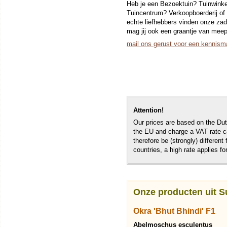
Heb je een Bezoektuin? Tuinwinke
Tuincentrum? Verkoopboerderij o
echte liefhebbers vinden onze zade
mag jij ook een graantje van meep
mail ons gerust voor een kennisma
Attention!
Our prices are based on the Dutc
the EU and charge a VAT rate ca
therefore be (strongly) different
countries, a high rate applies fo
Onze producten uit 
Okra 'Bhut Bhindi' F1
Abelmoschus esculentus