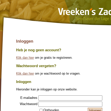
SELECT * FROM mijnexedo_coral.www_vreeken_nl__clients WHERE id=0 AN
Inloggen
Heb je nog geen account?
Klik dan hier
om je gratis te registreren.
Wachtwoord vergeten?
Klik dan hier
om je wachtwoord op te vragen.
Inloggen
Hieronder kan je inloggen op onze website.
E-mailadres
Wachtwoord
Onthouden