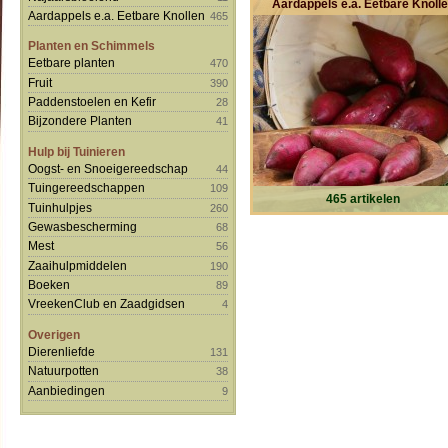
Aardappels e.a. Eetbare Knoll
Aardappels e.a. Eetbare Knollen
465
Planten en Schimmels
Eetbare planten
470
Fruit
390
Paddenstoelen en Kefir
28
Bijzondere Planten
41
Hulp bij Tuinieren
Oogst- en Snoeigereedschap
44
Tuingereedschappen
109
465 artikelen
Tuinhulpjes
260
Gewasbescherming
68
Mest
56
Zaaihulpmiddelen
190
Boeken
89
VreekenClub en Zaadgidsen
4
Overigen
Dierenliefde
131
Natuurpotten
38
Aanbiedingen
9