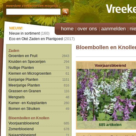
meerdere zoekwoorden mogelijk
home
over ons
aanmelden
ni
NIEUW!
Nieuw in sortiment
(160)
Eco en Oké Zaden en Plantgoed
(2017)
Bloembollen en Knolle
Zaden
Groenten en Fruit
2843
Kruiden en Specerijen
294
Voorjaarsbloeiend
Nuttige Planten
78
Kiemen en Microgroenten
61
Eenjarige Planten
1151
Meerjarige Planten
816
Grassen en Granen
116
Mengsels
48
Kamer- en Kuipplanten
280
Bomen en Struiken
49
Bloembollen en Knollen
Voorjaarsbloeiend
685
685 artikelen
Zomerbloeiend
678
Najaarsbloeiend
11