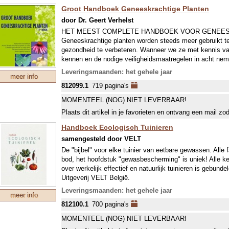
UITERAARD LEVEREN WE ALTIJD HET LAATST UI
Groot Handboek Geneeskrachtige Planten
door Dr. Geert Verhelst
HET MEEST COMPLETE HANDBOEK VOOR GENEES
Geneeskrachtige planten worden steeds meer gebruikt t
gezondheid te verbeteren. Wanneer we ze met kennis v
kennen en de nodige veiligheidsmaatregelen in acht ne
volwaardige aanvulling zijn bij de reguliere gezondheidsz
Leveringsmaanden: het gehele jaar
meer info
812099.1
719 pagina's
In dit overzichtelijk naslagwerk (162 kruiden!) stelt Dr. 
belangrijkste kruiden van de moderne fytotherapie voor. 
MOMENTEEL (NOG) NIET LEVERBAAR!
werking, indicaties en verwerkingsvormen en zorgt er d
Plaats dit artikel in je favorieten en ontvang een mail zo
potentiele nevenwerking, contra-indicaties en interacties
kruiden kunnen aanwenden. De informatie is zoveel moge
Handboek Ecologisch Tuinieren
wetenschappelijk onderzoek en is opgeluisterd met sprek
samengesteld door VELT
De "bijbel" voor elke tuinier van eetbare gewassen. Alle
Dit praktisch handboek is uiteraard aangeraden voor al 
bod, het hoofdstuk "gewasbescherming" is uniek! Alle ke
geneeskrachtige planten omgaat: artsen, apothekers, the
over werkelijk effectief en natuurlijk tuinieren is gebunde
en producenten van voedingssupplement. Het zal echter
Uitgeverij VELT België.
kruidenliefhebber een welkom handboek zijn, een baken 
sprookjes over gezondmakende stoffen…
Leveringsmaanden: het gehele jaar
meer info
812100.1
700 pagina's
MOMENTEEL (NOG) NIET LEVERBAAR!