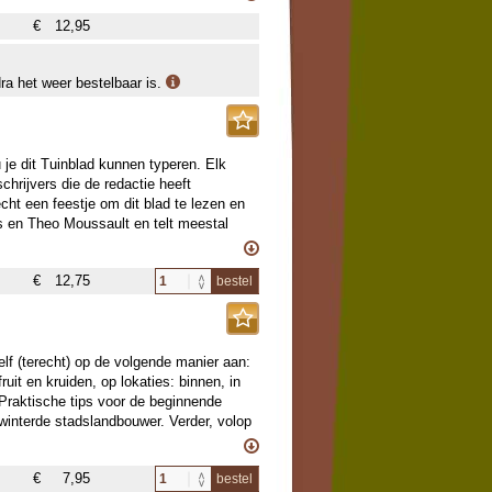
€
12,95
dra het weer bestelbaar is.
u je dit Tuinblad kunnen typeren. Elk
hrijvers die de redactie heeft
cht een feestje om dit blad te lezen en
s en Theo Moussault en telt meestal
rtenties.
NUMMER.
€
12,75
bestel
hzelf (terecht) op de volgende manier aan:
uit en kruiden, op lokaties: binnen, in
. Praktische tips voor de beginnende
winterde stadslandbouwer. Verder, volop
e laatste trendy nieuwtjes, wildplukken
€
7,95
bestel