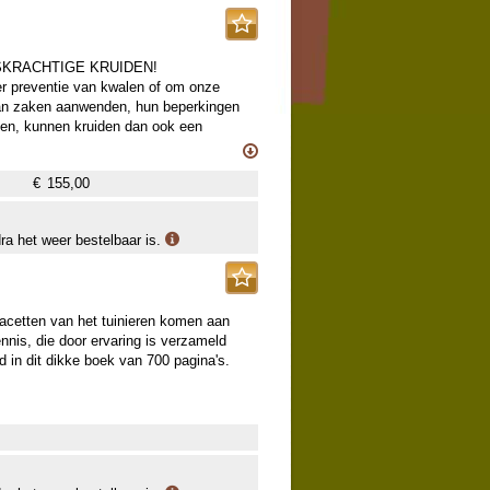
TGEGEVEN NUMMER.
KRACHTIGE KRUIDEN!
er preventie van kwalen of om onze
an zaken aanwenden, hun beperkingen
men, kunnen kruiden dan ook een
org.
€
155,00
Geert Verhelst op een grondige manier de
Hij belicht onder meer inhoudsstoffen,
oor het aanstippen van waarschuwingen,
dra het weer bestelbaar is.
 voor dat we op een veilige manier
lijk gebaseerd op recent
ende kleurenfoto's.
 facetten van het tuinieren komen aan
wie op professionele basis met
nnis, die door ervaring is verzameld
rapeuten, herboristen, natuurwinkeliers
ld in dit dikke boek van 700 pagina's.
 ook voor de hobbymatige
van betrouwbaarheid in een wereld van