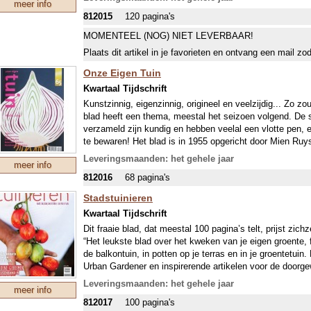
meer info
812015
120 pagina's
MOMENTEEL (NOG) NIET LEVERBAAR!
Plaats dit artikel in je favorieten en ontvang een mail zo
Onze Eigen Tuin
Kwartaal Tijdschrift
Kunstzinnig, eigenzinnig, origineel en veelzijdig... Zo zo
blad heeft een thema, meestal het seizoen volgend. De sc
verzameld zijn kundig en hebben veelal een vlotte pen, e
te bewaren! Het blad is in 1955 opgericht door Mien Ruy
68 pagina’s, waaronder slechts enkele pagina’s met adve
Leveringsmaanden: het gehele jaar
meer info
WE LEVEREN UITERAARD ALTIJD HET NIEUWSTE 
812016
68 pagina's
Stadstuinieren
Kwartaal Tijdschrift
Dit fraaie blad, dat meestal 100 pagina’s telt, prijst zic
“Het leukste blad over het kweken van je eigen groente, fr
de balkontuin, in potten op je terras en in je groentetuin
Urban Gardener en inspirerende artikelen voor de doorge
informatie over onbekendere gewassen, leuke recepten, d
Leveringsmaanden: het gehele jaar
meer info
en mooie buurtinitiatieven.”
812017
100 pagina's
Het blad komt 1x per kwartaal uit.