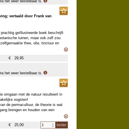
dra het weer bestelbaar is.
ng; vertaald door Frank van
 prachtig geïllustreerde boek beschrijft
 botanische tuinen, maar ook zelf zou
elfgemaakte thee, olie, tinctuur en
gsten en verwerken.
€
29,95
de Britse auteurs, experts van de Kew
iende onderwerp. Het gaat veelal om
e wilg (die aspirine produceert) en de
dra het weer bestelbaar is.
en kanker ondersteunt).
, werkzaam bij de Britse Kew Royal
lukken en bereiden van medicinale
ie omgaan met de natuur resulteert in
makelijke oogsten!
van de permacultuur, de theorie is wat
p gang brengen en houden van een
 uitgangspunt.
oek om te lezen en daarna een
€
25,00
bestel