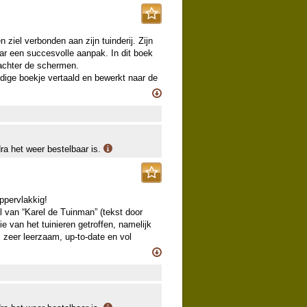
 ziel verbonden aan zijn tuinderij. Zijn
aar een succesvolle aanpak. In dit boek
n achter de schermen.
ndige boekje vertaald en bewerkt naar de
dra het weer bestelbaar is.
ppervlakkig!
al van “Karel de Tuinman” (tekst door
 van het tuinieren getroffen, namelijk
n: zeer leerzaam, up-to-date en vol
roei, het oogsten, proeven en tot slot
 op het gebied van tuinbouw. Hij heeft
oogwaardige tuinbouwtechnieken die in