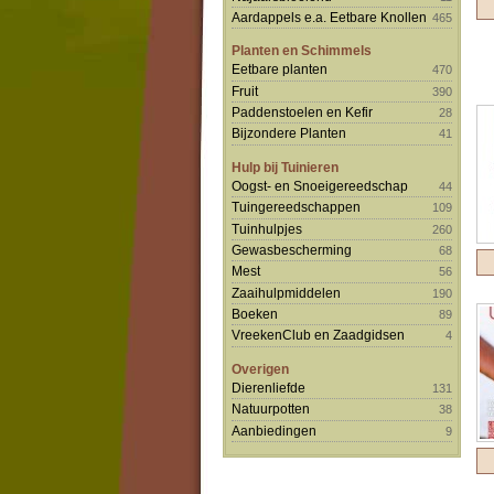
Aardappels e.a. Eetbare Knollen
465
Planten en Schimmels
Eetbare planten
470
Fruit
390
Paddenstoelen en Kefir
28
Bijzondere Planten
41
Hulp bij Tuinieren
Oogst- en Snoeigereedschap
44
Tuingereedschappen
109
Tuinhulpjes
260
Gewasbescherming
68
Mest
56
Zaaihulpmiddelen
190
Boeken
89
VreekenClub en Zaadgidsen
4
Overigen
Dierenliefde
131
Natuurpotten
38
Aanbiedingen
9