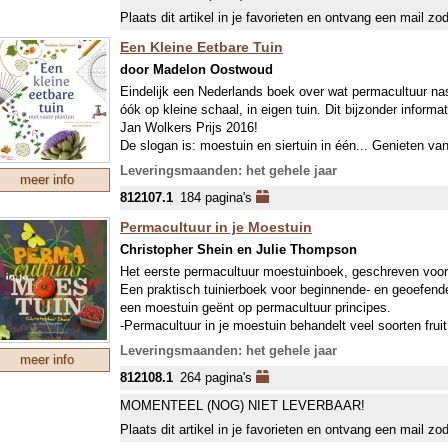
voor haar, tot voor kort, onbekende tuinierswereld, van 
Plaats dit artikel in je favorieten en ontvang een mail zo
buurmannen met piekfijne, groene grasveldjes. Als je nie
de dood hebt ingejaagd, dan kan je maar beter mild zijn.
Een Kleine Eetbare Tuin
door Madelon Oostwoud
Eindelijk een Nederlands boek over wat permacultuur na
óók op kleine schaal, in eigen tuin. Dit bijzonder infor
Jan Wolkers Prijs 2016!
De slogan is: moestuin en siertuin in één... Genieten van 
eetbare bloemen van ‘eigen grond’ kan ook met een KLEI
Leveringsmaanden: het gehele jaar
meer info
inspiratie voor ontwerp, aanleg en onderhoud van een kle
812107.1
184 pagina's
dat alles zonder veel werk en onderhoud. De vele prakti
ontwerpen helpen je op weg!
Permacultuur in je Moestuin
Christopher Shein en Julie Thompson
Geurige, kleurige & smaakvolle tuinen
‘Een kleine eetbare tuin’ biedt een verse kijk op tuinaanle
Het eerste permacultuur moestuinboek, geschreven voor
uitgewerkte ontwerpen met bijbehorende plantenlijst.
Een praktisch tuinierboek voor beginnende- en geoefende
een moestuin geënt op permacultuur principes.
-Permacultuur in je moestuin behandelt veel soorten fruit
Een eetbare siertuin aanleggen op het balkon, in bakke
de weg naar een veerkrachtige samenhang in je tuin: ho
Leveringsmaanden: het gehele jaar
meer info
maakt die elkaar versterken, hoe je nuttige insecten naar
Met vaste planten (zonplanten, schaduwplanten, hoog, 
812108.1
264 pagina's
gezonde balans brengt.
Inspirerende tips voor tuinaanleg en tuinontwerp
-Permacultuur is gebaseerd op observatie van natuurlijk
MOMENTEEL (NOG) NIET LEVERBAAR!
Optimale benutting van zonlicht en regenwater
mee kunt werken en haar voor je kunt laten werken. Het
Plaats dit artikel in je favorieten en ontvang een mail zo
van tuinieren die steeds meer navolging vindt. Biodiversit
Vaste, winterharde, overblijvende en zelf zaaiende pl