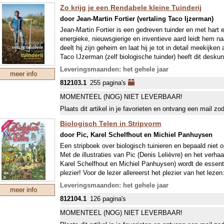
Zo krijg je een Rendabele kleine Tuinderij
door Jean-Martin Fortier (vertaling Taco Ijzerman)
Jean-Martin Fortier is een gedreven tuinder en met hart en
energieke, nieuwsgierige en inventieve aard leidt hem n
deelt hij zijn geheim en laat hij je tot in detail meekijke
Taco IJzerman (zelf biologische tuinder) heeft dit desku
Nederlandse situatie.
Leveringsmaanden: het gehele jaar
meer info
812103.1
255 pagina's
MOMENTEEL (NOG) NIET LEVERBAAR!
Plaats dit artikel in je favorieten en ontvang een mail zo
Biologisch Telen in Stripvorm
door Pic, Karel Schelfhout en Michiel Panhuysen
Een stripboek over biologisch tuinieren en bepaald niet o
Met de illustraties van Pic (Denis Lelièvre) en het verha
Karel Schelfhout en Michiel Panhuysen) wordt de essentie
plezier! Voor de lezer allereerst het plezier van het leze
humor. En daarna het plezier van de teelt, het zien van g
Leveringsmaanden: het gehele jaar
meer info
het bevredigende besef dat je de aarde beschermt.
812104.1
126 pagina's
Karel Schelfhout is al meer dan dertig jaar een autoriteit
MOMENTEEL (NOG) NIET LEVERBAAR!
een belangrijke rol gespeeld bij de verbreiding van de h