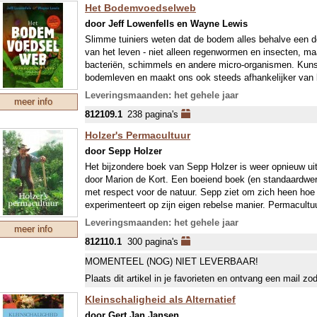
uitgangspunt.
Het Bodemvoedselweb
Zaaien, stekken, vermeerderen, scheuren
-Kortom: permacultuur is een uitstekende manier om sli
door Jeff Lowenfells en Wayne Lewis
Gereedschappen, harde materialen, steunen van klimp
tuinieren.
Slimme tuiniers weten dat de bodem alles behalve een 
Dieren en insecten lokken en afweren, composteren
van het leven - niet alleen regenwormen en insecten, ma
Tips voor oogsten, bewaren en verwerken
bacteriën, schimmels en andere micro-organismen. Kuns
bodemleven en maakt ons ook steeds afhankelijker van 
Met losse plantenlijst als keuzewijzer: meer dan 200 
Maar er is een alternatief voor deze vicieuze cirkel: tuin
informatie over o.a. grondsoort, groeiwijze en toepass
Leveringsmaanden: het gehele jaar
meer info
“bodemvoedselweb” versterkt in plaats van verzwakt. 
812109.1
238 pagina's
wereld vol met organismen die door hun interacties een
planten.
Holzer's Permacultuur
Door jargon te vermijden maken de auteurs de voordele
door Sepp Holzer
voor een groot publiek bereikbaar, van ecologisch tuinie
gezonde, weelderige planten willen zonder het gebruik v
Het bijzondere boek van Sepp Holzer is weer opnieuw ui
Het bodemvoedselweb is de Nederlandse vertaling van 
door Marion de Kort. Een boeiend boek (en standaardwerk
standaardwerk dat al veel lof heeft mogen oogsten.
met respect voor de natuur. Sepp ziet om zich heen ho
experimenteert op zijn eigen rebelse manier. Permacultu
door veel kwekers (groot en klein) omarmd als succesv
Leveringsmaanden: het gehele jaar
meer info
De bedoeling is om te oogsten, het resultaat is een totaa
812110.1
300 pagina's
Door ons deelnemen in de “crowdfunding” is deze uitga
prijs zeer schappelijk! Zie ook
www.janvanarkel.nl
MOMENTEEL (NOG) NIET LEVERBAAR!
Plaats dit artikel in je favorieten en ontvang een mail zo
Kleinschaligheid als Alternatief
door Gert Jan Jansen