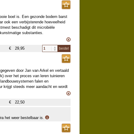
m en in ecologisch evenwicht te
lanten
dooie boel is. Een gezonde bodem barst
ar ook een verbijsterende hoeveelheid
tmest beschadigt dit microbiële
kunstmatige substanties.
soorten eetbare vaste planten (met
ieren op een manier die het
ing in de keuken)
Het bodemvoedselweb is een complexe
€
29,95
bestel
 voedende omgeving creëren voor
n van zorg voor het bodemvoedselweb
rs tot weekendtuiniers die simpelweg
an chemicaliën.
tgegeven door Jan van Arkel en vertaald
Teaming with Microbes, een
) over het proces van leren tuinieren
e landbouwsystemen falen en
ur krijgt steeds meer aandacht en wordt
ollen bevredigende manier van kweken.
lblik op de natuur om je heen.
€
22,50
ve mede mogelijk gemaakt en bleef de
dra het weer bestelbaar is.