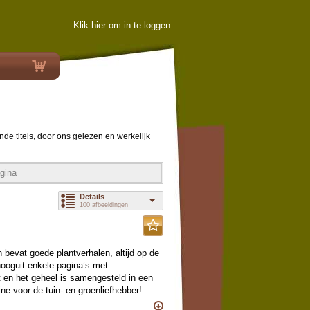
Klik hier om in te loggen
ende titels, door ons gelezen en werkelijk
gina
Details
100 afbeeldingen
 bevat goede plantverhalen, altijd op de
hooguit enkele pagina’s met
t en het geheel is samengesteld in een
e voor de tuin- en groenliefhebber!
NUMMER.