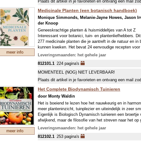
Plaats dit artikel in je favorieten en ontvang een mail zo
Medicinale Planten (een botanisch handboek)
Monique Simmonds, Melanie-Jayne Howes, Jason Irvi
der Knoop
Geneeskrachtige planten & huismiddeltjes van A tot Z
Interessant voor botanici, tuin- en plantenliefhebbers. Dit
277 medicinale planten die je aantreft in de natuur en in
kunnen kweken. Het bevat 24 eenvoudige recepten voor z
meer info
crèmes en laat zien hoe je die planten kunt kweken, oo
Leveringsmaanden: het gehele jaar
812101.1
224 pagina's
Aansluitend bij een 5000 jaar oude traditie beschrijven 
Royal Botanical Gardens, actuele kennis rondom dit boe
MOMENTEEL (NOG) NIET LEVERBAAR!
algemene soorten met onvermoede eigenschappen, zoals d
Plaats dit artikel in je favorieten en ontvang een mail zo
kleine maagdenpalm (die chemotherapie bij bepaalde typ
Het Complete Biodynamisch Tuinieren
De auteurs zijn allen experts in de plantengeneeskunde
door Monty Waldin
Botanical Gardens. Jason Irving geeft workshops over p
Het is boeiend te lezen hoe het nauwkeurig en in harmon
planten (
www.foragewildfood.com
)
meer planteninzicht, tuinplezier en uiteindelijk in zeer s
Eigenlijk is Biologisch Dynamisch tuinieren een broertje 
afwijkend, maar de filosofie van het streven naar het o
diverse en evenwichtige tuin hebben beide methodes tot
Leveringsmaanden: het gehele jaar
meer info
Dit boek haalt BD uit zijn stoffige imago, een heerlijk b
812102.1
253 pagina's
naslagwerk voor elke moestuinier.