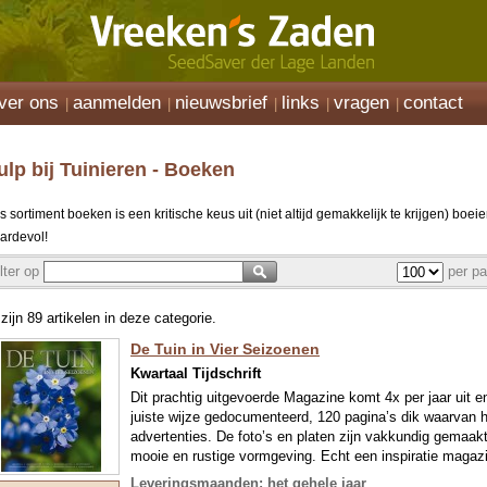
ver ons
aanmelden
nieuwsbrief
links
vragen
contact
ulp bij Tuinieren - Boeken
 sortiment boeken is een kritische keus uit (niet altijd gemakkelijk te krijgen) boei
ardevol!
ilter op
per pa
 zijn 89 artikelen in deze categorie.
De Tuin in Vier Seizoenen
Kwartaal Tijdschrift
Dit prachtig uitgevoerde Magazine komt 4x per jaar uit en
juiste wijze gedocumenteerd, 120 pagina’s dik waarvan 
advertenties. De foto’s en platen zijn vakkundig gemaak
mooie en rustige vormgeving. Echt een inspiratie magazin
WE LEVEREN UITERAARD ALTIJD HET NIEUWSTE 
Leveringsmaanden: het gehele jaar