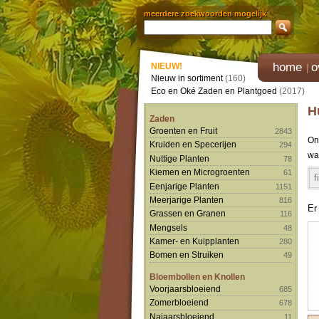
meerdere zoekwoorden mogelijk
home
o
NIEUW!
Nieuw in sortiment
(160)
Eco en Oké Zaden en Plantgoed
(2017)
H
Zaden
Groenten en Fruit
2843
Ons
Kruiden en Specerijen
294
wa
Nuttige Planten
78
Kiemen en Microgroenten
61
f
Eenjarige Planten
1151
Meerjarige Planten
816
Er
Grassen en Granen
116
Mengsels
48
Kamer- en Kuipplanten
280
Bomen en Struiken
49
Bloembollen en Knollen
Voorjaarsbloeiend
685
Zomerbloeiend
678
Najaarsbloeiend
11