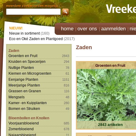
meerdere zoekwoorden mogelijk
home
over ons
aanmelden
ni
NIEUW!
Nieuw in sortiment
(160)
Eco en Oké Zaden en Plantgoed
(2017)
Zaden
Zaden
Groenten en Fruit
2843
Kruiden en Specerijen
294
Groenten en Fruit
Nuttige Planten
78
Kiemen en Microgroenten
61
Eenjarige Planten
1151
Meerjarige Planten
816
Grassen en Granen
116
Mengsels
48
Kamer- en Kuipplanten
280
Bomen en Struiken
49
Bloembollen en Knollen
Voorjaarsbloeiend
685
2843 artikelen
Zomerbloeiend
678
Najaarsbloeiend
11