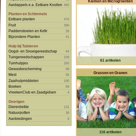
Kiemen en Microgroenten
Aardappels e.a. Eetbare Knollen
465
Planten en Schimmels
Eetbare planten
470
Fruit
390
Paddenstoelen en Kefir
28
Bijzondere Planten
41
Hulp bij Tuinieren
Oogst- en Snoeigereedschap
44
Tuingereedschappen
109
61 artikelen
Tuinhulpjes
260
Gewasbescherming
68
Grassen en Granen
Mest
56
Zaaihulpmiddelen
190
Boeken
89
VreekenClub en Zaadgidsen
4
Overigen
Dierenliefde
131
Natuurpotten
38
Aanbiedingen
9
116 artikelen