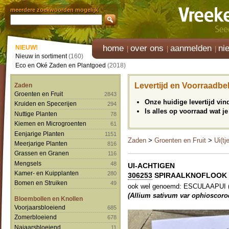
meerdere zoekwoorden mogelijk
home
over ons
aanmelden
ni
NIEUW!
Nieuw in sortiment
(160)
Eco en Oké Zaden en Plantgoed
(2018)
Levertijd en Voorraadbe
Zaden
Groenten en Fruit
2843
Onze huidige levertijd vi
Kruiden en Specerijen
294
Is alles op voorraad wat je
Nuttige Planten
78
Kiemen en Microgroenten
61
Eenjarige Planten
1151
Zaden
>
Groenten en Fruit
>
Ui(tj
Meerjarige Planten
816
Grassen en Granen
116
Mengsels
48
UI-ACHTIGEN
Kamer- en Kuipplanten
280
306253
SPIRAALKNOFLOOK '
Bomen en Struiken
49
ook wel genoemd: ESCULAAPUI (E
(Allium sativum var ophioscoro
Bloembollen en Knollen
Voorjaarsbloeiend
685
Zomerbloeiend
678
Najaarsbloeiend
11