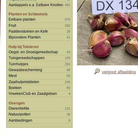
Aardappels e.a. Eetbare Knollen
465
Planten en Schimmels
Eetbare planten
470
Fruit
390
Paddenstoelen en Kefir
28
Bijzondere Planten
41
Hulp bij Tuinieren
Oogst- en Snoeigereedschap
44
Tuingereedschappen
109
Tuinhulpjes
260
Gewasbescherming
68
vergroot afbeelding
Mest
56
Zaaihulpmiddelen
190
Boeken
89
VreekenClub en Zaadgidsen
4
Overigen
Dierenliefde
131
Natuurpotten
38
Aanbiedingen
9