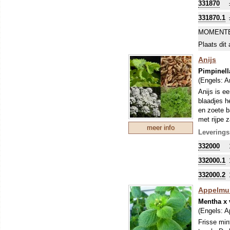
331870
de medicat
uitslagen 
331870.1
verantwoor
MOMENTE
Plaats dit 
Anijs
Pimpinell
(Engels:
A
Anijs is e
blaadjes h
en zoete b
met rijpe 
meer info
anijsmelk,
Leverings
in een bij
332000
De toepassi
332000.1
332000.2
Appelmu
Mentha x 
(Engels:
A
Frisse min