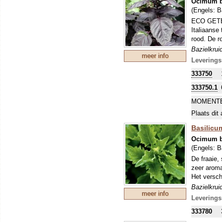
Ocimum b
(Engels:
B
ECO GETEE
Italiaanse
rood. De r
Bazielkrui
meer info
bereiding 
Leverings
333750
333750.1
MOMENTE
Plaats dit 
Basilicum
Ocimum b
(Engels:
B
De fraaie,
zeer aroma
Het versch
Bazielkrui
meer info
bereiding 
Leverings
333780