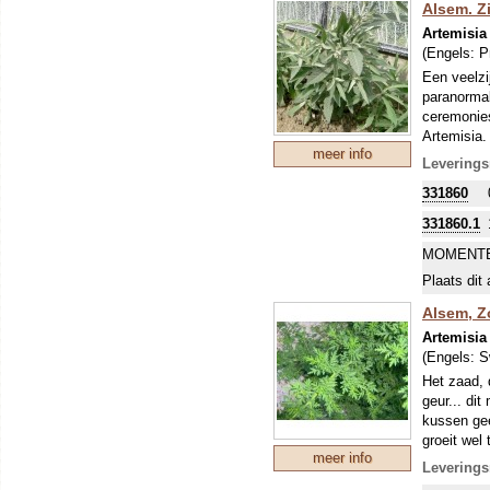
Alsem. Zi
Artemisia
(Engels:
P
Een veelzi
paranormal
ceremonies
Artemisia.
meer info
remmend e
Leverings
aardappelz
331860
goed gedra
tradities 
331860.1
heerlijk k
MOMENTE
Plaats dit 
Alsem, Z
Artemisia
(Engels:
S
Het zaad, 
geur... di
kussen gee
groeit wel
meer info
Al eeuwenl
Leverings
bacteriedo