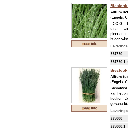
Bieslook 
Allium s
(Engels:
C
ECO GETEE
u dat ‘s w
plant en in
is een wint
meer info
Leverings
334730
334730.1
Bieslook
Allium t
(Engels:
C
Beroemde b
van het pi
keuken! De 
gewone bie
meer info
Leverings
335000
335000.1