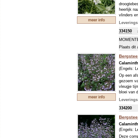
droogtebes
heerlijk na
vlinders e
meer info
Alle mint 
Leverings
compacte g
334150
het voorja
(hard) gro
MOMENTE
vlinders z
Plaats dit 
Bergstee
Calaminth
(Engels:
L
Op een afs
gezoem van
vleugje ti
bloei van 
meer info
direct wor
Leverings
salades, i
334200
plaats, go
Bergsteen
Calaminth
(Engels:
L
Deze compa