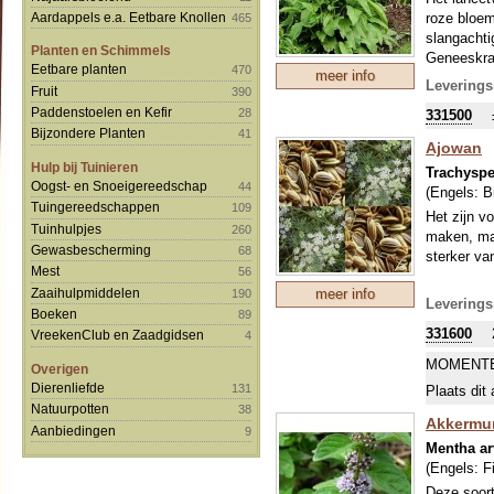
roze bloeme
Aardappels e.a. Eetbare Knollen
465
slangachti
Planten en Schimmels
Geneeskrac
Eetbare planten
470
meer info
Leverings
Fruit
390
Paddenstoelen en Kefir
28
331500
Bijzondere Planten
41
Ajowan
Hulp bij Tuinieren
Trachysp
Oogst- en Snoeigereedschap
44
(Engels:
B
Tuingereedschappen
109
Het zijn v
Tuinhulpjes
260
maken, maa
Gewasbescherming
68
sterker va
Mest
56
Zaaihulpmiddelen
meer info
190
Leverings
Boeken
89
331600
VreekenClub en Zaadgidsen
4
MOMENTE
Overigen
Dierenliefde
131
Plaats dit 
Natuurpotten
38
Akkermu
Aanbiedingen
9
Mentha ar
(Engels:
F
Deze soort