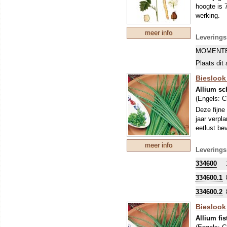
hoogte is
werking.
meer info
Leverings
MOMENTE
Plaats dit 
Bieslook 
Allium s
(Engels:
C
Deze fijne 
jaar verpl
eetlust be
meer info
Leverings
334600
334600.1
334600.2
Bieslook 
Allium fi