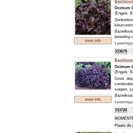
Basilicum
Ocimum b
(Engels:
B
Donkerbrui
kleurcontra
Bazielkrui
bereiding 
meer info
Leverings
333670
Basilicu
Ocimum b
(Engels:
B
Groot, die
combinatie
soepen, sa
Bazielkrui
meer info
bereiding 
Leverings
333720
MOMENTE
Plaats dit 