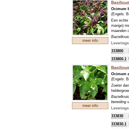
Basilicu
Ocimum ba
(Engels:
B
Een echte 
mango) met
maanden on
Bazielkrui
meer info
bereiding 
Leverings
333800
333800.1
Basilicum
Ocimum 
(Engels:
B
Zoeter dan
heldergroe
Bazielkrui
bereiding 
meer info
Leverings
333830
333830.1