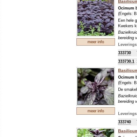
Basilicu
Ocimum b
(Engels:
B
Een hele g
Kwekers ku
Bazielkrui
bereiding 
meer info
Leverings
333730
333730.1
Basilicum
Ocimum b
(Engels:
B
De smakeli
Bazielkrui
bereiding 
meer info
Leverings
333740
Basilicum