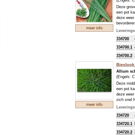
(Engels:
C
Deze grove 
een pot ka
deze weer 
bevordere
meer info
Leverings
334700
334700.1
334700.2
Bieslook 
Allium s
(Engels:
C
Deze midde
een pot ka
deze weer i
zich snel 
meer info
Leverings
334720
334720.1
334720.2