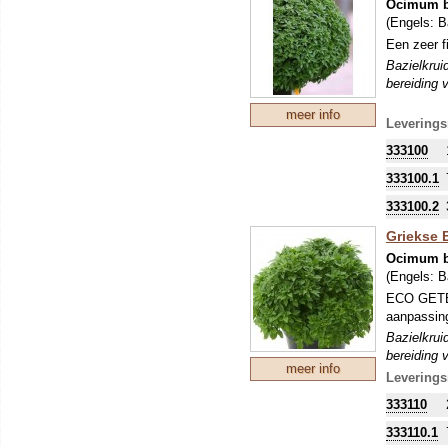
Ocimum b
(Engels:
B
Een zeer f
Bazielkrui
bereiding 
meer info
Leverings
333100
333100.1
333100.2
Griekse B
Ocimum b
(Engels:
B
ECO GETEE
aanpassing
Bazielkrui
bereiding 
meer info
Leverings
333110
333110.1