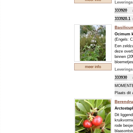
loop der j
Leverings
333920
333920.1
Basilic
Ocimum k
(Engels:
C
Een zeldz
deze overb
binnen (20̊
bloemetjes
meer info
olie in Af
Leverings
uiteraard 
333930
MOMENTE
Plaats dit 
Berendru
Arctostap
Dit liggend
kruikvormi
rode besje
blaasontst