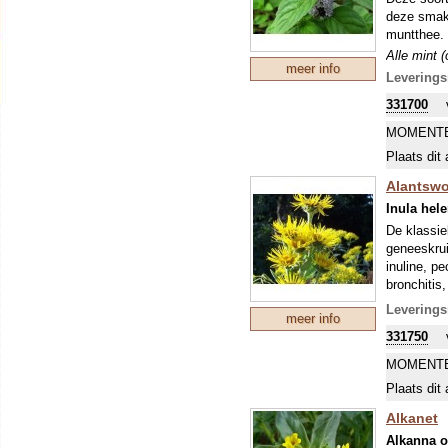
deze smake
muntthee. 
Alle mint 
meer info
compacte g
Leverings
het voorja
331700
(hard) gro
vlinders z
MOMENTE
Plaats dit 
Alantswo
Inula hel
De klassie
geneeskrui
inuline, p
bronchitis,
zoetstof a
Leverings
meer info
een flinke
331750
MOMENTE
Plaats dit 
Alkanet
Alkanna o