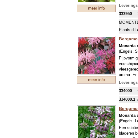
gedroogde 
Leverings
meer info
333950
MOMENTE
Plaats dit 
Bergamot
Monarda 
(Engels:
S
Pijpvormig
verschijnen
vleesgerec
aroma. Er 
meer info
Leverings
334000
334000.1
Bergamotm
Monarda c
(Engels:
L
Een subtie
bladeren b