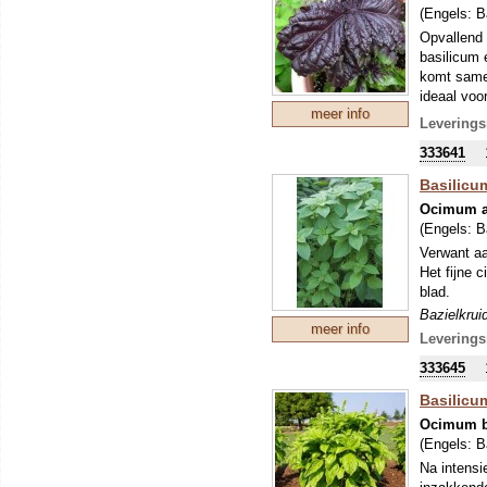
(Engels:
B
Opvallend 
basilicum 
komt samen
ideaal voo
meer info
Bazielkrui
Leverings
bereiding 
333641
Basilicum
Ocimum 
(Engels:
B
Verwant a
Het fijne 
blad.
Bazielkrui
meer info
bereiding 
Leverings
333645
Basilicum
Ocimum b
(Engels:
B
Na intensi