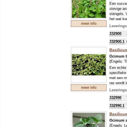
Een succes
stevige ar
stengels. 
het wat ko
meer info
dressings 
Leverings
Bazielkrui
332900
bereiding 
332900.1
Basilicu
Ocimum ba
(Engels:
T
Een echte 
specifieke
met een mo
ras wordt 
meer info
ontstaan, 
Leverings
Bazielkrui
332990
bereiding 
332990.1
Basilicum
Ocimum 
(Engels:
L