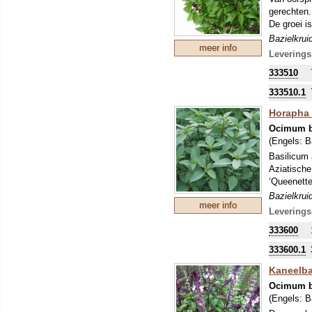
gerechten.
De groei i
Bazielkrui
meer info
bereiding 
Leverings
333510
333510.1
Horapha 
Ocimum b
(Engels:
B
Basilicum 
Aziatische
‘Queenette
Bazielkrui
meer info
bereiding 
Leverings
333600
333600.1
Kaneelba
Ocimum b
(Engels:
B