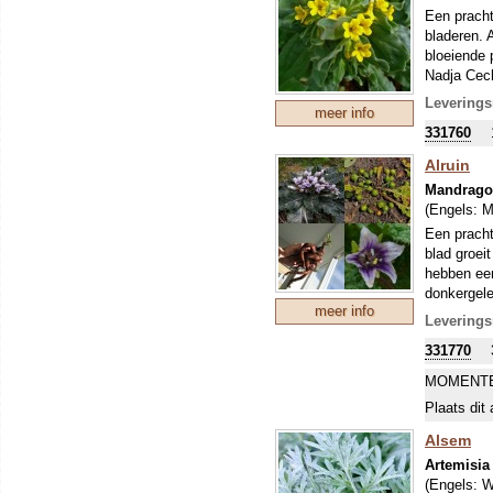
Een pracht
bladeren. 
bloeiende 
Nadja Cech
werking, i
Leverings
meer info
eetkwalite
331760
De plant b
Teveel van
Alruin
deze stoff
Mandragor
schadelijk
(Engels:
M
vermoeden 
Een belang
Een pracht
kleuren. V
blad groei
hebben een
donkergele
meer info
bijzondere
Leverings
een mannet
331770
een gelijk
dus het ge
MOMENTE
in magie e
Plaats dit 
Alsem
Artemisia
(Engels:
W