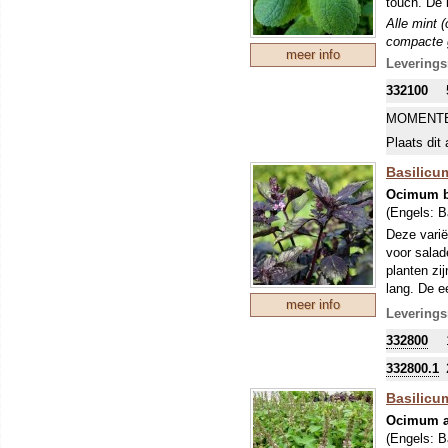
touch. De b
Alle mint 
compacte g
meer info
het voorja
Leverings
(hard) gro
332100
vlinders z
MOMENTE
Plaats dit 
Basilicum
Ocimum b
(Engels:
B
Deze varië
voor salad
planten zi
lang. De e
meer info
goede blad
Leverings
Bazielkrui
332800
bereiding 
332800.1
Basilicum
Ocimum a
(Engels:
B