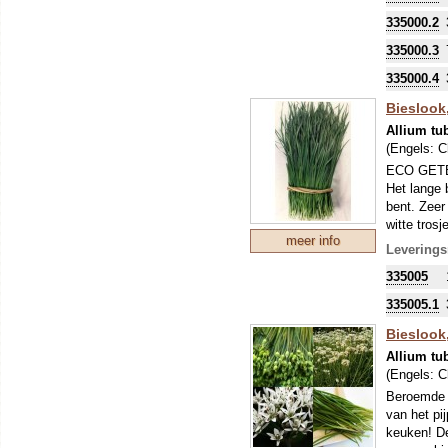
335000.2
335000.3
335000.4
Bieslook
Allium t
(Engels:
C
ECO GETEE
Het lange 
bent. Zeer 
witte tros
meer info
en veel be
Leverings
335005
335005.1
Bieslook,
Allium t
(Engels:
C
Beroemde b
van het pi
keuken! De 