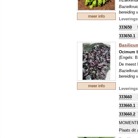
inzakkend
Bazielkrui
bereiding 
meer info
Leverings
333650
333650.1
Basilicum
Ocimum b
(Engels:
B
De meest b
Bazielkrui
bereiding 
meer info
Leverings
333660
333660.1
333660.2
MOMENTE
Plaats dit 