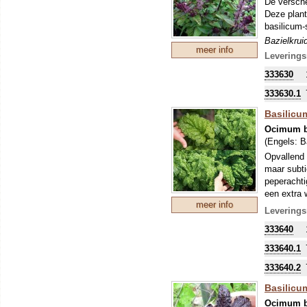
De versche
Deze plant
basilicum-
Bazielkrui
meer info
bereiding 
Leverings
333630
333630.1
Basilicu
Ocimum b
(Engels:
B
Opvallend 
maar subt
peperachti
een extra 
meer info
Bazielkrui
Leverings
bereiding 
333640
333640.1
333640.2
Basilicum
Ocimum b