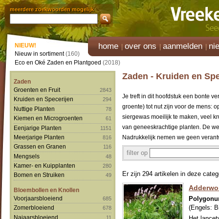
meerdere zoekwoorden mogelijk
home
over ons
aanmelden
ni
NIEUW!
Nieuw in sortiment
(160)
Eco en Oké Zaden en Plantgoed
(2018)
Zaden - Kruiden en Spe
Zaden
Groenten en Fruit
2843
Je treft in dit hoofdstuk een bonte 
Kruiden en Specerijen
294
groente) tot nut zijn voor de mens: 
Nuttige Planten
78
siergewas moeilijk te maken, veel k
Kiemen en Microgroenten
61
van geneeskrachtige planten. De wer
Eenjarige Planten
1151
Meerjarige Planten
Nadrukkelijk nemen we geen verant
816
Grassen en Granen
116
filter op
Mengsels
48
Kamer- en Kuipplanten
280
Er zijn 294 artikelen in deze categ
Bomen en Struiken
49
Adderwor
Bloembollen en Knollen
Voorjaarsbloeiend
Polygonum
685
(Engels:
B
Zomerbloeiend
678
Najaarsbloeiend
11
Het lancet