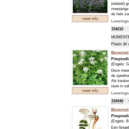
(relatief)
meerjarige
de hele zo
meer info
trekt vlin
Leverings
een zonnig
334210
bodembede
De smaak i
MOMENTE
visgerecht
Plaats dit 
De jury va
Bevernel
groeiwijze
Pimpinell
Calamintha
(Engels:
G
winnaar.
Deze meerj
de speels
Als keuken
rauw in sa
meer info
een bekend
Leverings
334440
Bevernel
Pimpinell
(Engels:
B
Een fijnge