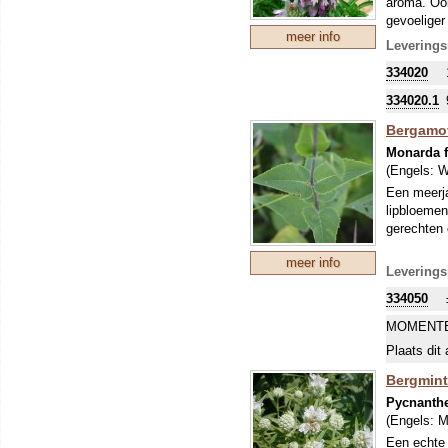
aroma. Ook
gevoeliger
meer info
Leverings
334020
334020.1
Bergamot
Monarda f
(Engels:
W
Een meerja
lipbloemen,
gerechten 
meer info
Leverings
334050
MOMENTE
Plaats dit 
Bergmint
Pycnanthe
(Engels:
M
Een echte 