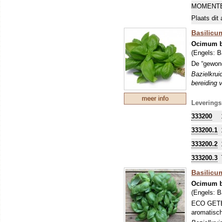
MOMENTE
Plaats dit 
Basilicu
Ocimum b
(Engels:
B
De “gewone
Bazielkrui
bereiding 
meer info
Leverings
333200
333200.1
333200.2
333200.3
Basilicum
Ocimum b
(Engels:
B
ECO GETEE
aromatisc