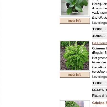
Heerlijk c
Aziatische
vaak 'rauw
Bazielkrui
meer info
bereiding 
Leverings
333000
333000.1
Basilicum
Ocimum b
(Engels:
B
Het groene
tonen van 
Bazielkrui
bereiding 
meer info
Leverings
333080
MOMENTE
Plaats dit 
Griekse B