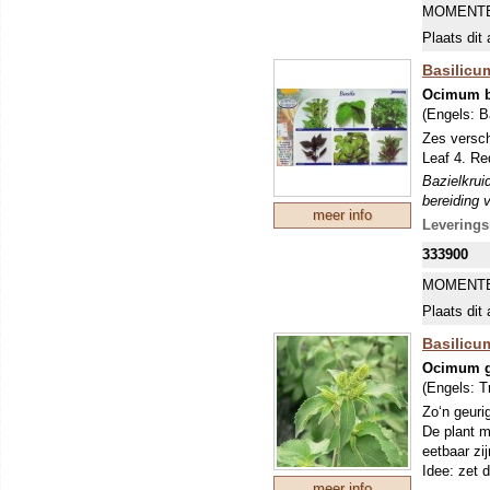
MOMENTE
Plaats dit 
Basilicum
Ocimum b
(Engels:
B
Zes versch
Leaf 4. Re
Bazielkrui
bereiding 
meer info
Leverings
333900
MOMENTE
Plaats dit 
Basilic
Ocimum g
(Engels:
T
Zo‘n geuri
De plant m
eetbaar zij
Idee: zet 
meer info