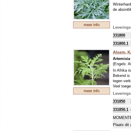
Winterhard
de absintl
meer info
Leverings
331800
331800.1
Alsem, 
Artemisia 
(Engels:
A
In Afrika i
Bekend is 
tegen verk
Veel toege
meer info
voorzichti
Leverings
fijn generf
331850
haag, die 
331850.1
MOMENTE
Plaats dit 