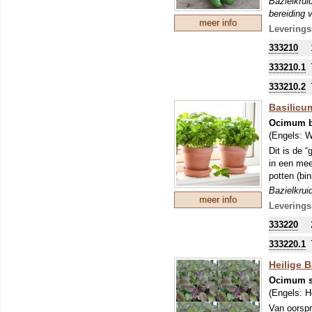
Bazielkrui
bereiding 
meer info
Leverings
333210
333210.1
333210.2
Basilicu
Ocimum b
(Engels:
W
Dit is de 
in een mee
potten (bi
Bazielkrui
meer info
bereiding 
Leverings
333220
333220.1
Heilige B
Ocimum 
(Engels:
H
Van oorspr