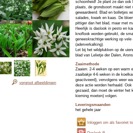
schoonheid! Je plant ze dan ook
plaats, de grondsoort maakt niet 
gewaardeerd. Blad en bolletjes wo
salades, kwark en kaas. De bloemen
pittiger dan het blad, maar met m
Heerlijk is daslook in pesto en ka
knoflook worden gebruikt, de sma
geneeskrachtige werking op vele g
(aderverkalking).
Let bij het wildplukken op de uieng
blad van Lelietje der Dalen, Arons
Zaaimethode
Zaaien: 2-4 weken op een warm en
zaaibakje 4-6 weken in de koelk
geactiveerd), vervolgens weer wa
vergroot afbeeldingen
deze actie worden herhaald. Ook
gezaaid, dan moet de winter het k
kieming moeten) volgen.
Leveringsmaanden
het gehele jaar
Inloggen om als favoriet t
Daslook P