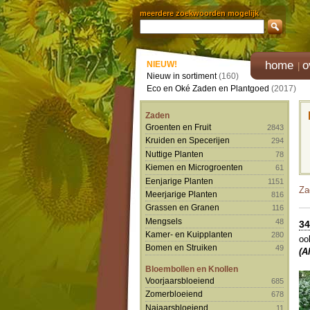
meerdere zoekwoorden mogelijk
home
o
NIEUW!
Nieuw in sortiment
(160)
Eco en Oké Zaden en Plantgoed
(2017)
Zaden
Groenten en Fruit
2843
Kruiden en Specerijen
294
Nuttige Planten
78
Kiemen en Microgroenten
61
Eenjarige Planten
1151
Za
Meerjarige Planten
816
Grassen en Granen
116
Mengsels
48
34
Kamer- en Kuipplanten
280
oo
Bomen en Struiken
49
(A
Bloembollen en Knollen
Voorjaarsbloeiend
685
Zomerbloeiend
678
Najaarsbloeiend
11