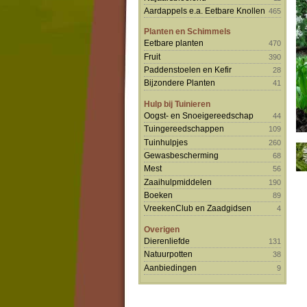
Aardappels e.a. Eetbare Knollen
465
Planten en Schimmels
Eetbare planten
470
Fruit
390
Paddenstoelen en Kefir
28
Bijzondere Planten
41
Hulp bij Tuinieren
Oogst- en Snoeigereedschap
44
Tuingereedschappen
109
Tuinhulpjes
260
Gewasbescherming
68
Mest
56
Zaaihulpmiddelen
190
Boeken
89
VreekenClub en Zaadgidsen
4
Overigen
Dierenliefde
131
Natuurpotten
38
Aanbiedingen
9