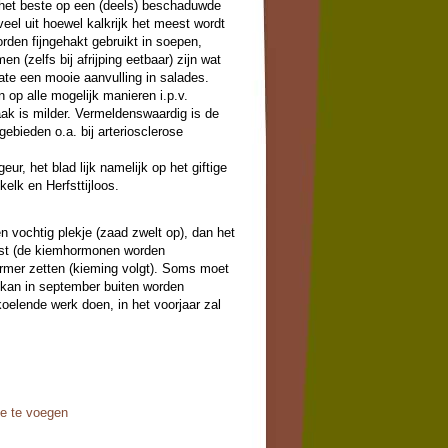
 het beste op een (deels) beschaduwde
veel uit hoewel kalkrijk het meest wordt
rden fijngehakt gebruikt in soepen,
 (zelfs bij afrijping eetbaar) zijn wat
ate een mooie aanvulling in salades.
n op alle mogelijk manieren i.p.v.
ak is milder. Vermeldenswaardig is de
ebieden o.a. bij arteriosclerose
eur, het blad lijk namelijk op het giftige
kelk en Herfsttijloos.
 vochtig plekje (zaad zwelt op), dan het
ast (de kiemhormonen worden
rmer zetten (kieming volgt). Soms moet
 kan in september buiten worden
oelende werk doen, in het voorjaar zal
oe te voegen