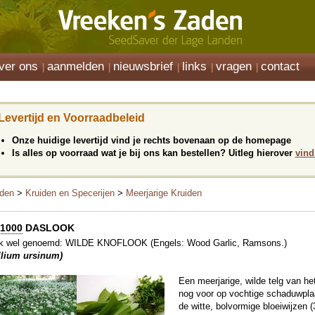
ver ons
aanmelden
nieuwsbrief
links
vragen
contact
Levertijd en Voorraadbeleid
Onze huidige levertijd vind je rechts bovenaan op de homepage
Is alles op voorraad wat je bij ons kan bestellen? Uitleg hierover
vind
den
>
Kruiden en Specerijen
>
Meerjarige Kruiden
1000
DASLOOK
k wel genoemd: WILDE KNOFLOOK (Engels: Wood Garlic, Ramsons.)
llium ursinum)
Een meerjarige, wilde telg van h
nog voor op vochtige schaduwplaa
de witte, bolvormige bloeiwijzen