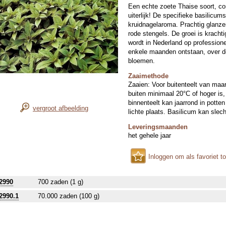
Een echte zoete Thaise soort, c
uiterlijk! De specifieke basilic
kruidnagelaroma. Prachtig glanze
rode stengels. De groei is kracht
wordt in Nederland op professione
enkele maanden ontstaan, over de 
bloemen.
Zaaimethode
Zaaien: Voor buitenteelt van maart
buiten minimaal 20°C of hoger is,
binnenteelt kan jaarrond in pott
vergroot afbeelding
lichte plaats. Basilicum kan slec
Leveringsmaanden
het gehele jaar
Inloggen om als favoriet t
2990
700 zaden (1 g)
2990.1
70.000 zaden (100 g)