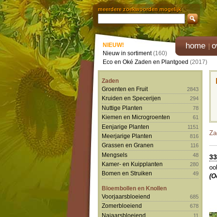
meerdere zoekwoorden mogelijk
home
o
NIEUW!
Nieuw in sortiment
(160)
Eco en Oké Zaden en Plantgoed
(2017)
Zaden
Groenten en Fruit
2843
Kruiden en Specerijen
294
Nuttige Planten
78
Kiemen en Microgroenten
61
Eenjarige Planten
1151
Za
Meerjarige Planten
816
Grassen en Granen
116
Mengsels
48
33
Kamer- en Kuipplanten
280
oo
Bomen en Struiken
49
(O
Bloembollen en Knollen
Voorjaarsbloeiend
685
Zomerbloeiend
678
Najaarsbloeiend
11