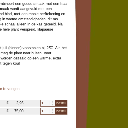
ombineert een goede smaak met een fraai
umsmaak wordt aangevuld met een
nd blad, met een mooie nerftekening en
ig in warme omstandigheden, dit ras
le schaal alleen in de kas geteeld. Na
hele plant verspreid, lilapaarse
-juli (binnen) voorzaaien bij 25̊C. Als het
 mag de plant naar buiten. Voor
en worden gezaaid op een warme, extra
ht tegen kou!
oe te voegen
€
2,95
bestel
€
75,00
bestel