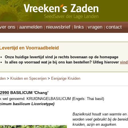
ver ons
aanmelden
nieuwsbrief
links
vragen
contact
Levertijd en Voorraadbeleid
Onze huidige levertijd vind je rechts bovenaan op de homepage
Is alles op voorraad wat je bij ons kan bestellen? Uitleg hierover
vind
den
>
Kruiden en Specerijen
>
Eenjarige Kruiden
2990
BASILICUM 'Chang'
k wel genoemd: KRUIDNAGELBASILICUM (Engels: Thai basil)
cimum basilicum Licoricetype)
Bazielkruid houdt van warmte en 
worden veel gebruikt bij de berei
kruiden, azijn en augurken.