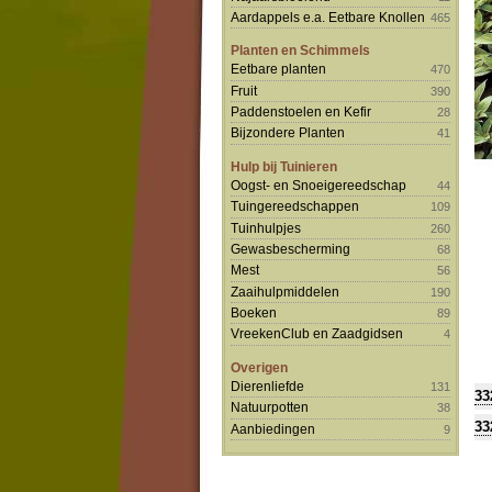
Aardappels e.a. Eetbare Knollen
465
Planten en Schimmels
Eetbare planten
470
Fruit
390
Paddenstoelen en Kefir
28
Bijzondere Planten
41
Hulp bij Tuinieren
Oogst- en Snoeigereedschap
44
Tuingereedschappen
109
Tuinhulpjes
260
Gewasbescherming
68
Mest
56
Zaaihulpmiddelen
190
Boeken
89
VreekenClub en Zaadgidsen
4
Overigen
Dierenliefde
131
33
Natuurpotten
38
33
Aanbiedingen
9