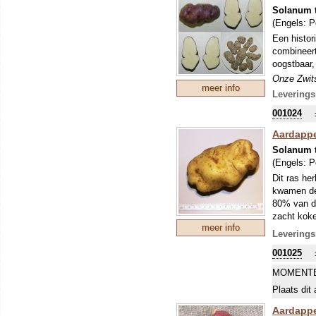
Onze Zwits
Solanum 
maakt er 
(Engels:
P
ons sortim
Een histor
beleven. A
combineert
normale za
oogstbaar,
uitplanten
Onze Zwits
meer info
maakt er 
Leverings
ons sortim
001024
beleven. A
normale za
Aardappel
uitplanten
Solanum 
(Engels:
P
Dit ras he
kwamen de 
80% van de
zacht koke
meer info
aardappelz
Leverings
met wilde 
001025
Onze Zwits
maakt er 
MOMENTE
ons sortim
Plaats dit 
beleven. A
normale za
Aardappe