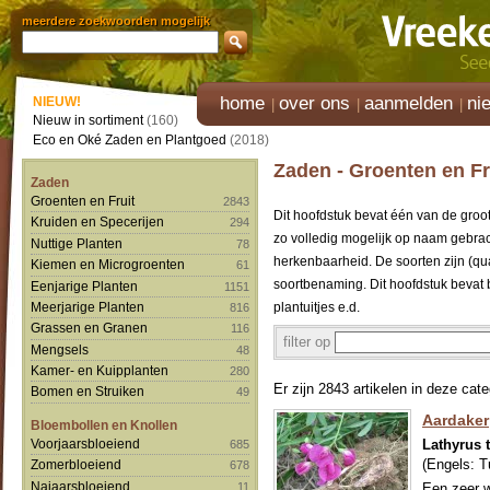
meerdere zoekwoorden mogelijk
home
over ons
aanmelden
ni
NIEUW!
Nieuw in sortiment
(160)
Eco en Oké Zaden en Plantgoed
(2018)
Zaden - Groenten en Fr
Zaden
Groenten en Fruit
2843
Dit hoofdstuk bevat één van de groots
Kruiden en Specerijen
294
zo volledig mogelijk op naam gebr
Nuttige Planten
78
herkenbaarheid. De soorten zijn (q
Kiemen en Microgroenten
61
soortbenaming. Dit hoofdstuk bevat b
Eenjarige Planten
1151
Meerjarige Planten
plantuitjes e.d.
816
Grassen en Granen
116
filter op
Mengsels
48
Kamer- en Kuipplanten
280
Er zijn 2843 artikelen in deze cate
Bomen en Struiken
49
Aardaker
Bloembollen en Knollen
Voorjaarsbloeiend
Lathyrus 
685
(Engels:
T
Zomerbloeiend
678
Najaarsbloeiend
11
Een zeer w