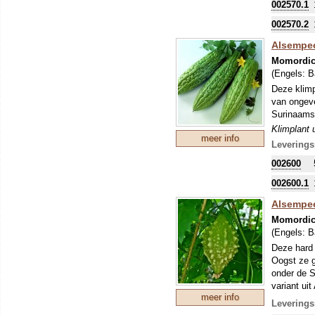
002570.1
002570.2
Alsempeer
Momordic
(Engels:
B
Deze klimp
van ongeve
Surinaamse
Klimplant 
meer info
bekend in a
Leverings
prachtige 
002600
002600.1
Alsempee
Momordic
(Engels:
B
Deze hard 
Oogst ze g
onder de S
variant ui
meer info
aangewend
Leverings
enkele vru