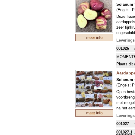
uitplanten
Solanum 
(Engels:
P
Deze fraai
aardappels
zeer fijnk
ongeschild
meer info
om te zien
Leverings
Onze Zwits
001026
maakt er 
ons sortim
MOMENTE
beleven. A
Plaats dit 
normale za
uitplanten
Aardappe
Solanum 
(Engels:
P
Open besto
voortbreng
met mogeli
na het eers
meer info
uit. Pas n
Leverings
Aardappels
001027
is! De begi
nachtvorst
001027.1