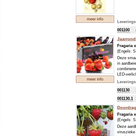
meer info
Leverings
001100
Jaarrond 
Fragaria 
(Engels:
S
Deze smaak
in aardbei
combineren
LED-verlic
meer info
semi-profe
Leverings
had zelfs 
001130
De F1 hybr
001130.1
Doordrage
Fragaria 
(Engels:
S
Deze aardb
viruszieke