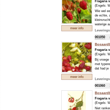
Fragaria 
(Engels:
W
Wie wel ee
de echte,
kleinvruch
waterige a
meer info
Leverings
001050
Bosaardb
Fragaria 
(Engels:
W
Bij vroege
met typere
dat had j
meer info
Leverings
001060
Bosaardb
Fragaria 
(Engels:
W
Niet ranke