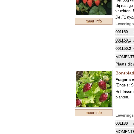
Het oog wi
Bij rustige
vruchten. 
De F1 hybr
meer info
Leverings
001150
001150.1
001150.2
MOMENTE
Plaats dit 
Bontblad
Fragaria 
(Engels:
S
Het frisse
planten.
meer info
Leverings
001180
MOMENTE