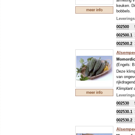
afmeting v
keuken. Di
meer info
bobbels.
Klimplant 
Leverings
bekend in a
002500
prachtige 
002500.1
002500.2
Alsempee
Momordic
(Engels:
B
Deze klimp
van ongeve
rijkdragen
Klimplant 
meer info
bekend in a
Leverings
prachtige 
002530
002530.1
002530.2
Alsempeer