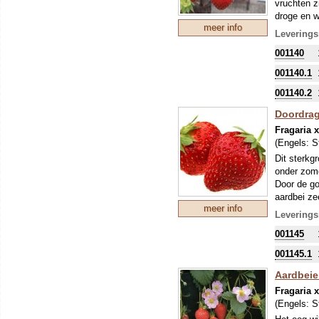
vruchten z
droge en w
meer info
doorgaan e
Leverings
De F1 hybr
001140
001140.1
001140.2
Doordrag
Fragaria 
(Engels:
S
Dit sterkg
onder zom
Door de go
aardbei ze
meer info
En wat de 
Leverings
een héérlij
001145
De F1 hybr
001145.1
Aardbeien
Fragaria 
(Engels:
S