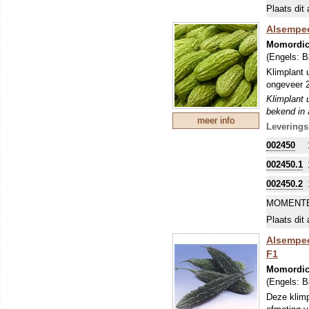
Plaats dit 
Alsempee
Momordic
(Engels:
B
Klimplant 
ongeveer 
Klimplant 
bekend in a
meer info
prachtige 
Leverings
002450
002450.1
002450.2
MOMENTE
Plaats dit 
Alsempeer
F1
Momordic
(Engels:
B
Deze klimp