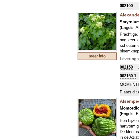
uit, om di
002100
Alexande
Smyrnium
(Engels:
A
Prachtige,
nog zeer z
scheuten e
bloemknopp
meer info
worden som
Leverings
toevoeging
002150
De plant i
Tip: kijk i
002150.1
vers groen
MOMENTE
Plaats dit 
Alsempeer
Momordic
(Engels:
B
Een bijzon
hartvormig
De kleur i
in de Azia