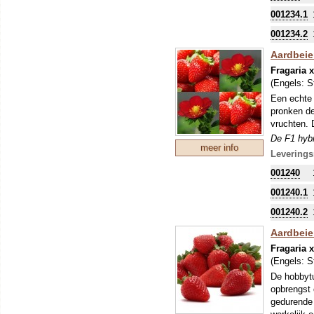
001234.1
001234.2
Aardbeie
Fragaria 
(Engels:
S
Een echte 
pronken de
vruchten. 
De F1 hybr
meer info
Leverings
001240
001240.1
001240.2
Aardbeien
Fragaria 
(Engels:
S
De hobbytu
opbrengst 
gedurende 