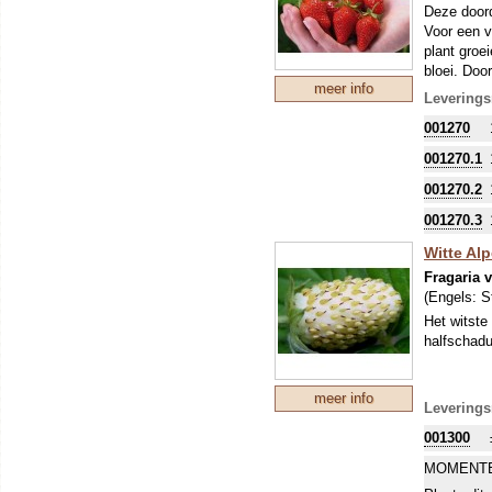
Deze doord
Voor een v
plant groe
bloei. Doo
meer info
De F1 hybr
Leverings
001270
001270.1
001270.2
001270.3
Witte Alp
Fragaria 
(Engels:
S
Het witste
halfschad
meer info
Leverings
001300
MOMENTE