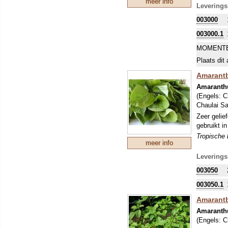
meer info
Leverings
003000
003000.1
MOMENTE
Plaats dit 
Amarantbl
Amaranthu
(Engels:
C
Chaulai Sa
Zeer gelie
gebruikt i
Tropische b
meer info
Leverings
003050
003050.1
Amarantb
Amaranth
(Engels:
C