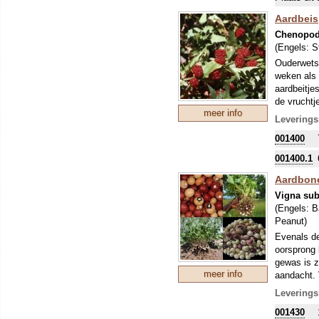
Aardbeis
Chenopod
(Engels:
S
Ouderwetse
weken als 
aardbeitje
de vruchtj
meer info
gerechten,
Leverings
de blender)
001400
smaken tam
001400.1
Aardbon
Vigna sub
(Engels:
B
Peanut
)
Evenals de
oorsprong 
gewas is z
meer info
aandacht.
gemalen of
Leverings
stikstof i
001430
Aardbonen