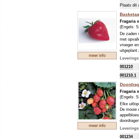
Plaats dit 
Basketaa
Fragaria 
(Engels:
S
De zaden v
met opvall
vroeger en
uitgeplant
meer info
gevormd. D
Leverings
De smaak e
001210
omschrijve
De F1 hybr
001210.1
Doordrag
Fragaria 
(Engels:
S
Elke uitlop
De mooie e
appelbloes
doordrage
meer info
De grote b
Leverings
'Roman' en
001234
De F1 hybr