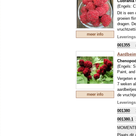
Cudrania 
(Engels:
C
Dit is een
groeien fli
dragen. De
vruchtzett
meer info
opgroeien 
Leverings
winter, wa
001355
pas na 10 
vruchtzett
Aardbei
volkomen w
Chenopod
(Engels:
S
Paint, and 
Vergeten e
7 weken al
aardbeitje
meer info
de vruchtj
blad dan d
Leverings
Gebruik de
001380
(sec) alle
001380.1
MOMENTE
Plaats dit 