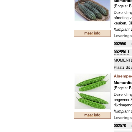
Momordic
(Engels:
B
Deze klimp
afmeting v
keuken. Di
Klimplant 
meer info
bekend in a
Leverings
prachtige 
002550
002550.1
MOMENTE
Plaats dit 
Alsempeer
Momordic
(Engels:
B
Deze klimp
ongeveer 3
rijkdragen
Klimplant 
meer info
bekend in a
Leverings
prachtige 
002570