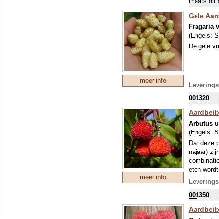
Plaats dit 
Gele Aard
Fragaria 
(Engels:
S
De gele vr
meer info
Leverings
001320
Aardbei
Arbutus 
(Engels:
S
Dat deze p
najaar) zij
combinatie
eten wordt
meer info
op een niet
Leverings
Noord-Europ
001350
zeer besch
meter hoog
Aardbei