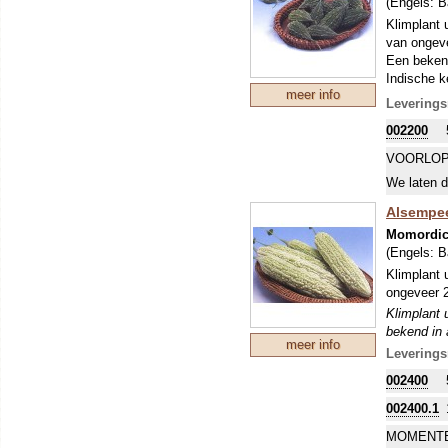
(Engels:
B
Klimplant 
van ongev
Een beken
Indische k
meer info
Klimplant 
Leverings
bekend in a
002200
prachtige 
VOORLOP
We laten d
Alsempeer
Momordic
(Engels:
B
Klimplant 
ongeveer 
Klimplant 
bekend in a
meer info
prachtige 
Leverings
002400
002400.1
MOMENTE