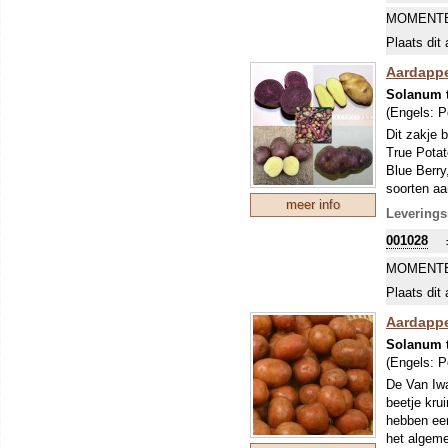
MOMENTE
Plaats dit 
Aardappel
Solanum 
(Engels:
P
Dit zakje 
True Potat
Blue Berry
soorten aa
meer info
doorkweke
Leverings
Onze Zwits
001028
maakt er 
ons sortim
MOMENTE
beleven. A
Plaats dit 
normale za
uitplanten
Aardappe
Solanum 
(Engels:
P
De Van Iwa
beetje kru
hebben een
het algeme