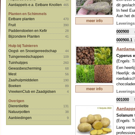
dit geslac
Aardappels e.a. Eetbare Knollen
465
In heel Eu
Planten en Schimmels
Aan het dr
Eetbare planten
470
meer info
eeuwen lan
Leverings
Fruit
390
De plant w
Paddenstoelen en Kefir
28
000900
vergeten g
Bijzondere Planten
41
Nederland 
000900.1
Een oud re
Hulp bij Tuinieren
De bloemen
Aardaman
Oogst- en Snoeigereedschap
44
Cyperus e
Tuingereedschappen
109
(Engels:
T
Tuinhulpjes
260
Een heerlij
Gewasbescherming
68
Heerlijk: 
Mest
56
roerbaksch
Zaaihulpmiddelen
190
chocoladem
Boeken
89
meer info
een melkkl
Leverings
VreekenClub en Zaadgidsen
4
Afrika, Az
001000
kennen het
Overigen
de ademge
Dierenliefde
131
Aardappe
Berucht: D
Natuurpotten
38
Solanum 
onkruid in 
Aanbiedingen
9
(Engels:
T
maakt geen
bollenboer 
Lang verwa
profession