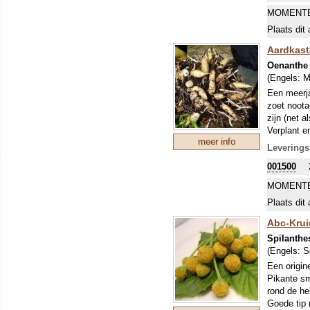
(of plasti
MOMENTE
Plaats dit 
Aardkast
Oenanthe 
(Engels:
M
Een meerja
zoet noota
zijn (net 
Verplant e
meer info
hoogte en 
Leverings
Er bestaan
001500
genoemd, h
Conopodium
MOMENTE
plant. Dez
Plaats dit 
Abc-Krui
Spilanthe
(Engels:
S
Een origin
Pikante sm
rond de he
Goede tip 