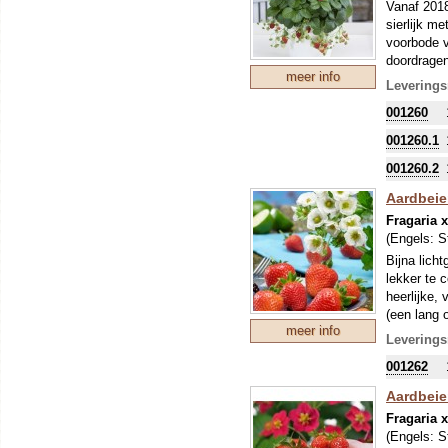
Vanaf 2018
sierlijk m
voorbode v
doordragen
meer info
De F1 hybr
Leverings
001260
001260.1
001260.2
Aardbeie
Fragaria 
(Engels:
S
Bijna lich
lekker te 
heerlijke,
(een lang o
meer info
De F1 hybr
Leverings
001262
Aardbeie
Fragaria 
(Engels:
S