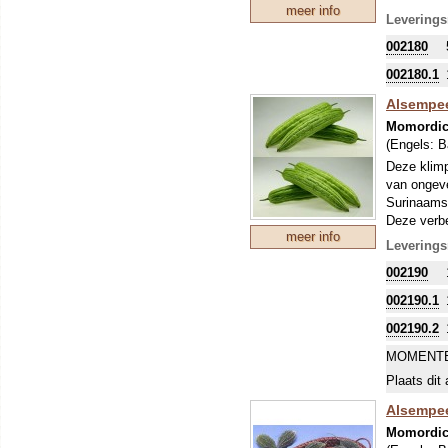
meer info
neutralise
Leverings
Klimplant 
002180
bekend in a
prachtige 
002180.1
Alsempee
Momordic
(Engels:
B
Deze klimp
van ongeve
Surinaamse
Deze verbe
meer info
Klimplant 
Leverings
bekend in a
002190
prachtige 
002190.1
002190.2
MOMENTE
Plaats dit 
Alsempeer
Momordic