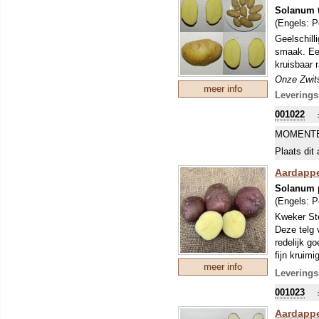
Solanum 
(Engels:
P
Geelschill
smaak. Een
kruisbaar 
Onze Zwits
meer info
maakt er 
Leverings
ons sortim
001022
beleven. A
normale za
MOMENTE
uitplanten
Plaats dit 
Aardappe
Solanum 
(Engels:
P
Kweker Ste
Deze telg 
redelijk g
fijn kruimi
meer info
uitdrogen,
Leverings
knollen zi
001023
met de aan
vrij hoog 
Aardappe