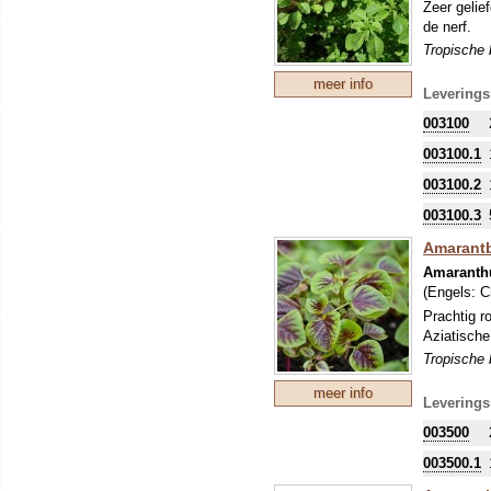
Zeer gelie
de nerf.
Tropische b
meer info
Leverings
003100
003100.1
003100.2
003100.3
Amarantbl
Amaranthu
(Engels:
C
Prachtig ro
Aziatische
Tropische b
meer info
Leverings
003500
003500.1