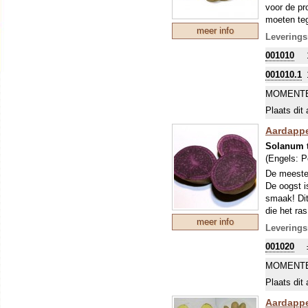
voor de pr
moeten teg
meer info
dus met de
Leverings
toeneemt i
001010
aardappel 
eindproduc
001010.1
kinderscho
“uitgemend
MOMENTE
de losse p
Plaats dit 
smakelijke
Aardappe
Nog even d
De aardapp
Solanum 
goudgele k
(Engels:
P
De meeste 
De oogst i
smaak! Dit
die het ra
meer info
Onze Zwits
Leverings
maakt er 
001020
ons sortim
beleven. A
MOMENTE
normale za
Plaats dit 
uitplanten
Aardappe