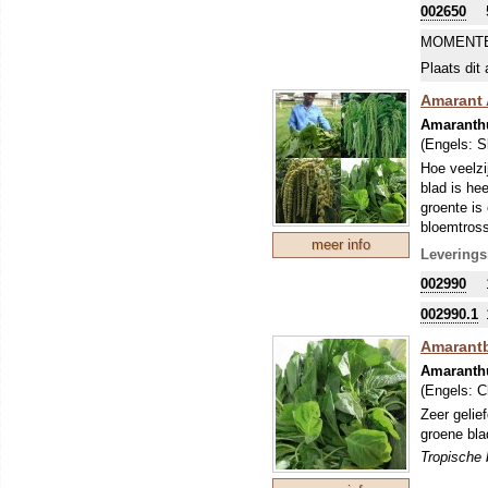
002650
de rode zad
MOMENTE
Plaats dit 
Amarant A
Amaranth
(Engels:
S
Hoe veelzij
blad is he
groente is
bloemtross
meer info
zaden bes
Leverings
van de zad
002990
002990.1
Amarantb
Amaranthu
(Engels:
C
Zeer gelie
groene bla
Tropische b