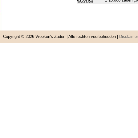
013070.2
± 10.000 zaden (5
Copyright © 2026
Vreeken's Zaden
| Alle rechten voorbehouden |
Disclaimer