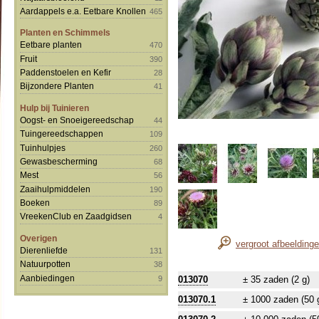
Aardappels e.a. Eetbare Knollen
465
Planten en Schimmels
Eetbare planten
470
Fruit
390
Paddenstoelen en Kefir
28
Bijzondere Planten
41
Hulp bij Tuinieren
Oogst- en Snoeigereedschap
44
Tuingereedschappen
109
Tuinhulpjes
260
Gewasbescherming
68
Mest
56
Zaaihulpmiddelen
190
Boeken
89
VreekenClub en Zaadgidsen
4
Overigen
vergroot afbeelding
Dierenliefde
131
Natuurpotten
38
Aanbiedingen
9
013070
± 35 zaden (2 g)
013070.1
± 1000 zaden (50 