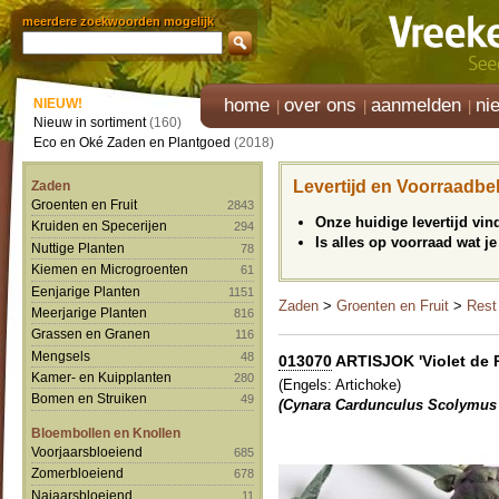
meerdere zoekwoorden mogelijk
home
over ons
aanmelden
ni
NIEUW!
Nieuw in sortiment
(160)
Eco en Oké Zaden en Plantgoed
(2018)
Levertijd en Voorraadbe
Zaden
Groenten en Fruit
2843
Onze huidige levertijd vi
Kruiden en Specerijen
294
Is alles op voorraad wat je
Nuttige Planten
78
Kiemen en Microgroenten
61
Eenjarige Planten
1151
Zaden
>
Groenten en Fruit
>
Rest
Meerjarige Planten
816
Grassen en Granen
116
Mengsels
48
013070
ARTISJOK 'Violet de Pr
Kamer- en Kuipplanten
280
(Engels: Artichoke)
Bomen en Struiken
49
(Cynara Cardunculus Scolymus 
Bloembollen en Knollen
Voorjaarsbloeiend
685
Zomerbloeiend
678
Najaarsbloeiend
11