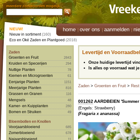
meerdere zoekwoorden mogelijk
home
over ons
aanmelden
ni
NIEUW!
Nieuw in sortiment
(160)
Eco en Oké Zaden en Plantgoed
(2018)
Levertijd en Voorraadbe
Zaden
Groenten en Fruit
2843
Onze huidige levertijd vi
Kruiden en Specerijen
294
Is alles op voorraad wat je
Nuttige Planten
78
Kiemen en Microgroenten
61
Eenjarige Planten
1151
Zaden
>
Groenten en Fruit
>
Rest
Meerjarige Planten
816
Grassen en Granen
116
Mengsels
48
001262
AARDBEIEN 'Summer 
Kamer- en Kuipplanten
280
(Engels: Strawberry)
Bomen en Struiken
49
(Fragaria x ananassa)
Bloembollen en Knollen
Voorjaarsbloeiend
685
Zomerbloeiend
678
Najaarsbloeiend
11