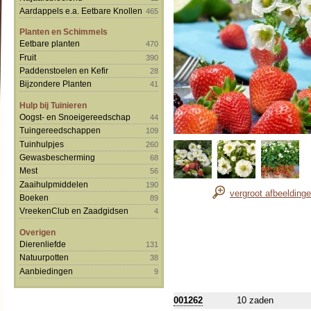
Aardappels e.a. Eetbare Knollen
465
Planten en Schimmels
Eetbare planten
470
Fruit
390
Paddenstoelen en Kefir
28
Bijzondere Planten
41
Hulp bij Tuinieren
Oogst- en Snoeigereedschap
44
Tuingereedschappen
109
Tuinhulpjes
260
Gewasbescherming
68
Mest
56
Zaaihulpmiddelen
190
vergroot afbeelding
Boeken
89
VreekenClub en Zaadgidsen
4
Overigen
Dierenliefde
131
Natuurpotten
38
Aanbiedingen
9
001262
10 zaden