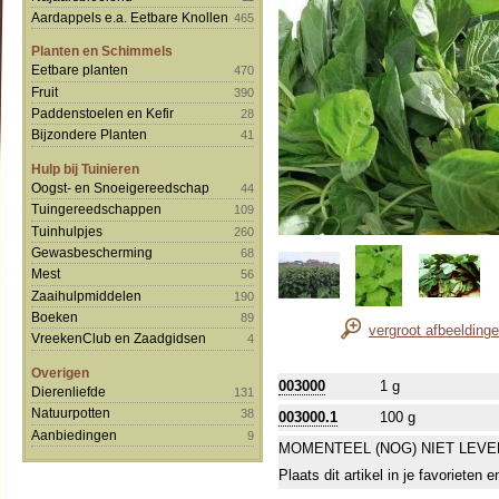
Aardappels e.a. Eetbare Knollen
465
Planten en Schimmels
Eetbare planten
470
Fruit
390
Paddenstoelen en Kefir
28
Bijzondere Planten
41
Hulp bij Tuinieren
Oogst- en Snoeigereedschap
44
Tuingereedschappen
109
Tuinhulpjes
260
Gewasbescherming
68
Mest
56
Zaaihulpmiddelen
190
Boeken
89
vergroot afbeelding
VreekenClub en Zaadgidsen
4
Overigen
003000
1 g
Dierenliefde
131
Natuurpotten
38
003000.1
100 g
Aanbiedingen
9
MOMENTEEL (NOG) NIET LEVE
Plaats dit artikel in je favorieten