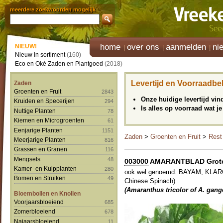
meerdere zoekwoorden mogelijk
home
over ons
aanmelden
ni
NIEUW!
Nieuw in sortiment
(160)
Eco en Oké Zaden en Plantgoed
(2018)
Levertijd en Voorraadbe
Zaden
Groenten en Fruit
2843
Onze huidige levertijd vi
Kruiden en Specerijen
294
Is alles op voorraad wat je
Nuttige Planten
78
Kiemen en Microgroenten
61
Eenjarige Planten
1151
Zaden
>
Groenten en Fruit
>
Rest
Meerjarige Planten
816
Grassen en Granen
116
Mengsels
48
003000
AMARANTBLAD Grote G
Kamer- en Kuipplanten
280
ook wel genoemd: BAYAM, KLA
Bomen en Struiken
49
Chinese Spinach)
(Amaranthus tricolor of A. gang
Bloembollen en Knollen
Voorjaarsbloeiend
685
Zomerbloeiend
678
Najaarsbloeiend
11