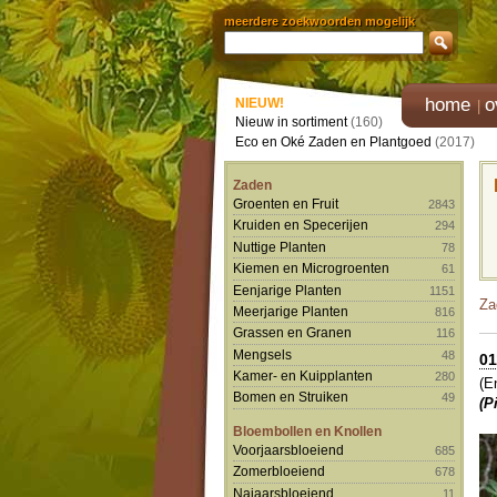
meerdere zoekwoorden mogelijk
home
o
NIEUW!
Nieuw in sortiment
(160)
Eco en Oké Zaden en Plantgoed
(2017)
Zaden
Groenten en Fruit
2843
Kruiden en Specerijen
294
Nuttige Planten
78
Kiemen en Microgroenten
61
Eenjarige Planten
1151
Za
Meerjarige Planten
816
Grassen en Granen
116
Mengsels
48
01
Kamer- en Kuipplanten
280
(E
Bomen en Struiken
49
(P
Bloembollen en Knollen
Voorjaarsbloeiend
685
Zomerbloeiend
678
Najaarsbloeiend
11