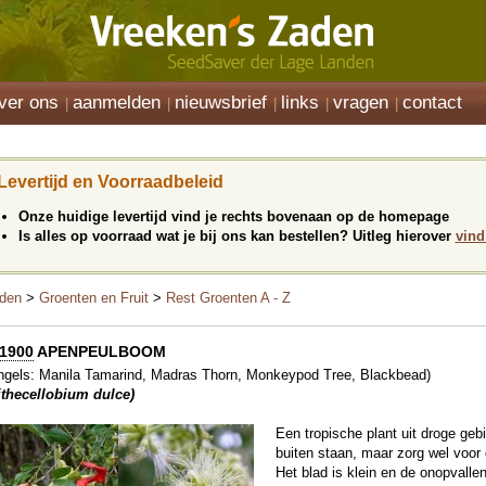
ver ons
aanmelden
nieuwsbrief
links
vragen
contact
Levertijd en Voorraadbeleid
Onze huidige levertijd vind je rechts bovenaan op de homepage
Is alles op voorraad wat je bij ons kan bestellen? Uitleg hierover
vind
den
>
Groenten en Fruit
>
Rest Groenten A - Z
1900
APENPEULBOOM
ngels: Manila Tamarind, Madras Thorn, Monkeypod Tree, Blackbead)
ithecellobium dulce)
Een tropische plant uit droge geb
buiten staan, maar zorg wel voor 
Het blad is klein en de onopvalle