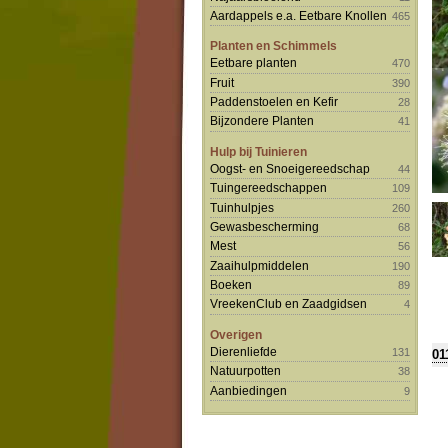
Aardappels e.a. Eetbare Knollen
465
Planten en Schimmels
Eetbare planten
470
Fruit
390
Paddenstoelen en Kefir
28
Bijzondere Planten
41
Hulp bij Tuinieren
Oogst- en Snoeigereedschap
44
Tuingereedschappen
109
Tuinhulpjes
260
Gewasbescherming
68
Mest
56
Zaaihulpmiddelen
190
Boeken
89
VreekenClub en Zaadgidsen
4
Overigen
Dierenliefde
131
01
Natuurpotten
38
Aanbiedingen
9