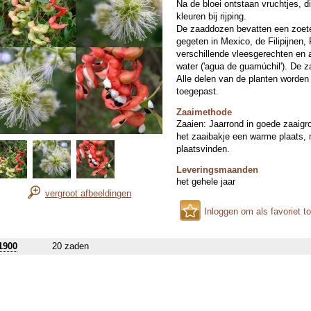
Na de bloei ontstaan vruchtjes, di
kleuren bij rijping.
De zaaddozen bevatten een zoete (
gegeten in Mexico, de Filipijnen, 
verschillende vleesgerechten en 
water ('agua de guamúchil'). De z
Alle delen van de planten worden 
toegepast.
Zaaimethode
Zaaien: Jaarrond in goede zaaigro
het zaaibakje een warme plaats, m
plaatsvinden.
Leveringsmaanden
het gehele jaar
vergroot afbeeldingen
Inloggen om als favoriet t
1900
20 zaden