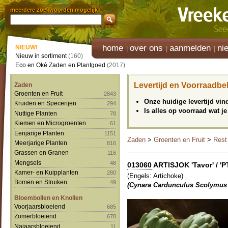
meerdere zoekwoorden mogelijk
home
over ons
aanmelden
ni
NIEUW!
Nieuw in sortiment
(160)
Eco en Oké Zaden en Plantgoed
(2017)
Levertijd en Voorraadbe
Zaden
Groenten en Fruit
2843
Onze huidige levertijd vi
Kruiden en Specerijen
294
Is alles op voorraad wat je
Nuttige Planten
78
Kiemen en Microgroenten
61
Eenjarige Planten
1151
Zaden
>
Groenten en Fruit
>
Rest
Meerjarige Planten
816
Grassen en Granen
116
Mengsels
48
013060
ARTISJOK 'Tavor' / 'P
Kamer- en Kuipplanten
280
(Engels: Artichoke)
Bomen en Struiken
49
(Cynara Cardunculus Scolymus 
Bloembollen en Knollen
Voorjaarsbloeiend
685
Zomerbloeiend
678
Najaarsbloeiend
11