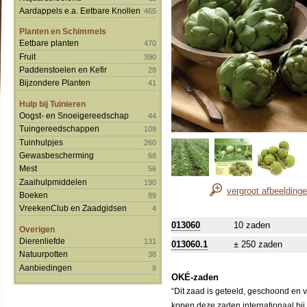
Aardappels e.a. Eetbare Knollen
465
Planten en Schimmels
Eetbare planten
470
Fruit
390
Paddenstoelen en Kefir
28
Bijzondere Planten
41
Hulp bij Tuinieren
Oogst- en Snoeigereedschap
44
Tuingereedschappen
109
Tuinhulpjes
260
Gewasbescherming
68
Mest
56
Zaaihulpmiddelen
190
vergroot afbeelding
Boeken
89
VreekenClub en Zaadgidsen
4
013060
10 zaden
Overigen
Dierenliefde
131
013060.1
± 250 zaden
Natuurpotten
38
Aanbiedingen
9
OKÉ-zaden
“Dit zaad is geteeld, geschoond en 
kopen deze zaden internationaal bij