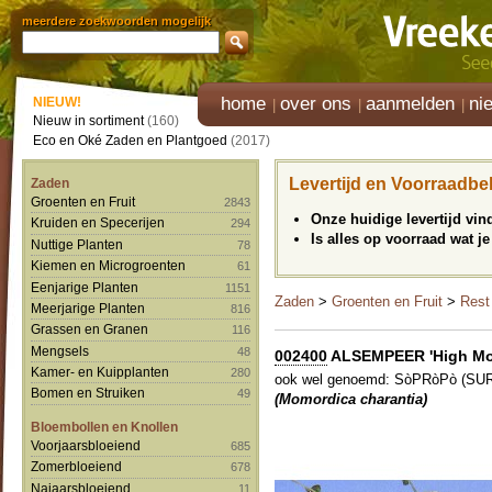
meerdere zoekwoorden mogelijk
home
over ons
aanmelden
ni
NIEUW!
Nieuw in sortiment
(160)
Eco en Oké Zaden en Plantgoed
(2017)
Levertijd en Voorraadbe
Zaden
Groenten en Fruit
2843
Onze huidige levertijd vi
Kruiden en Specerijen
294
Is alles op voorraad wat je
Nuttige Planten
78
Kiemen en Microgroenten
61
Eenjarige Planten
1151
Zaden
>
Groenten en Fruit
>
Rest
Meerjarige Planten
816
Grassen en Granen
116
Mengsels
48
002400
ALSEMPEER 'High Moon
Kamer- en Kuipplanten
280
ook wel genoemd: SòPRòPò (SUR
Bomen en Struiken
49
(Momordica charantia)
Bloembollen en Knollen
Voorjaarsbloeiend
685
Zomerbloeiend
678
Najaarsbloeiend
11