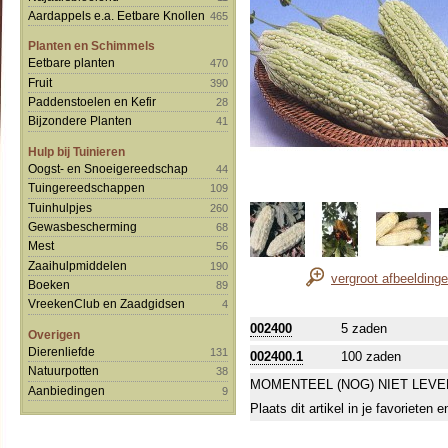
Aardappels e.a. Eetbare Knollen
465
Planten en Schimmels
Eetbare planten
470
Fruit
390
Paddenstoelen en Kefir
28
Bijzondere Planten
41
Hulp bij Tuinieren
Oogst- en Snoeigereedschap
44
Tuingereedschappen
109
Tuinhulpjes
260
Gewasbescherming
68
Mest
56
Zaaihulpmiddelen
190
vergroot afbeelding
Boeken
89
VreekenClub en Zaadgidsen
4
002400
5 zaden
Overigen
Dierenliefde
131
002400.1
100 zaden
Natuurpotten
38
MOMENTEEL (NOG) NIET LEVE
Aanbiedingen
9
Plaats dit artikel in je favorieten