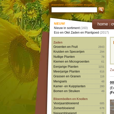
meerdere zoekwoorden mogelijk
home
o
NIEUW!
Nieuw in sortiment
(160)
Eco en Oké Zaden en Plantgoed
(2017)
Zaden
Groenten en Fruit
2843
Kruiden en Specerijen
294
Nuttige Planten
78
Kiemen en Microgroenten
61
Eenjarige Planten
1151
Za
Meerjarige Planten
816
Grassen en Granen
116
Mengsels
48
00
Kamer- en Kuipplanten
280
(E
Bomen en Struiken
49
(F
Bloembollen en Knollen
Voorjaarsbloeiend
685
Zomerbloeiend
678
Najaarsbloeiend
11