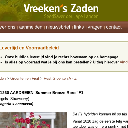
ver ons
aanmelden
nieuwsbrief
links
vragen
contact
Levertijd en Voorraadbeleid
Onze huidige levertijd vind je rechts bovenaan op de homepage
Is alles op voorraad wat je bij ons kan bestellen? Uitleg hierover
vind
den
>
Groenten en Fruit
>
Rest Groenten A - Z
1260
AARDBEIEN 'Summer Breeze Rose' F1
ngels: Strawberry)
ragaria x ananassa)
De F1 hybriden kunnen bij op tijd
Vanaf 2018 zag de eerste telg van
teeltdoel was om erg sierlijk met