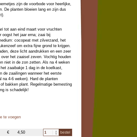
emetjes zijn de voorbode voor heerlijke,
n. De planten bloeien lang en zijn dus
t).
ari tot aan eind maart voor vruchten
r oogst het jaar erna; zaai bij
medium: cocopeat met zilverzand, het
kenzeef om extra fijne grond te krijgen.
zaden, deze licht aandrukken en een zeer
 over het zaaisel zeven. Vochtig houden
en niet in de zon zetten. Als na 4 weken
het zaaibakje 1 dag in de koelkast,
n de zaailingen wanneer het eerste
l na 4-6 weken). Hard de planten
n of bakken plant. Regelmatige bemesting
g is schadelijk!
oe te voegen
€
4,50
bestel