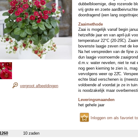
dubbelbloemige, diep rozerode blo
vrij grote en zoete aardbeivruchte
doordragend (een lang oogsttrajec
Zaaimethode
Zaai is mogelijk vanaf begin janu
hetzelfde jaar en van april-juli voo
temperatuur 22°C (20-25̊C). Zaai
bovenste laagje zeven met de keu
Na het verspreiden van de fijne 
dun laagje voornoemde zaaigrond
d.m.v. water nevelen, niet te nat 
nog geen kieming te zien is, mag 
vervolgens weer op 22̊C. Verspee
echte blad verschenen is (meesta
voldoende af voordat je ze in tui
vergroot afbeeldingen
is noodzakelijk maar overbemestin
Leveringsmaanden
het gehele jaar
Inloggen om als favoriet t
1260
10 zaden