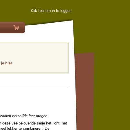
Klik hier om in te loggen
 je hier
 zaaien hetzelfde jaar dragen.
 deze veelbelovende serie het licht: het
 heel lekker te combineren! De