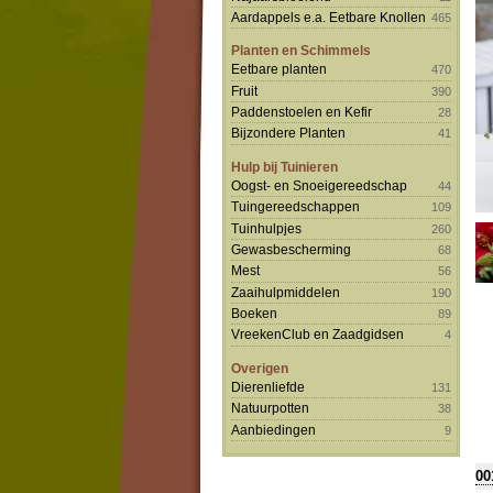
Aardappels e.a. Eetbare Knollen
465
Planten en Schimmels
Eetbare planten
470
Fruit
390
Paddenstoelen en Kefir
28
Bijzondere Planten
41
Hulp bij Tuinieren
Oogst- en Snoeigereedschap
44
Tuingereedschappen
109
Tuinhulpjes
260
Gewasbescherming
68
Mest
56
Zaaihulpmiddelen
190
Boeken
89
VreekenClub en Zaadgidsen
4
Overigen
Dierenliefde
131
Natuurpotten
38
Aanbiedingen
9
00