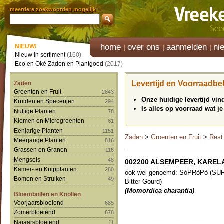
meerdere zoekwoorden mogelijk
home
over ons
aanmelden
ni
NIEUW!
Nieuw in sortiment
(160)
Eco en Oké Zaden en Plantgoed
(2017)
Levertijd en Voorraadbe
Zaden
Groenten en Fruit
2843
Onze huidige levertijd vi
Kruiden en Specerijen
294
Is alles op voorraad wat je
Nuttige Planten
78
Kiemen en Microgroenten
61
Eenjarige Planten
1151
Zaden
>
Groenten en Fruit
>
Rest
Meerjarige Planten
816
Grassen en Granen
116
Mengsels
48
002200
ALSEMPEER, KARELA-T
Kamer- en Kuipplanten
280
ook wel genoemd: SòPRòPò (SU
Bomen en Struiken
49
Bitter Gourd)
(Momordica charantia)
Bloembollen en Knollen
Voorjaarsbloeiend
685
Zomerbloeiend
678
Najaarsbloeiend
11