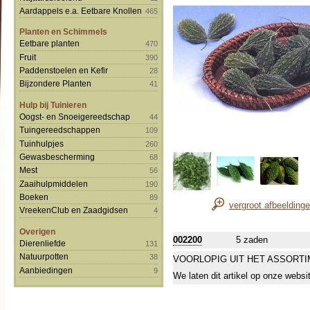
Aardappels e.a. Eetbare Knollen
465
Planten en Schimmels
Eetbare planten
470
Fruit
390
Paddenstoelen en Kefir
28
Bijzondere Planten
41
Hulp bij Tuinieren
Oogst- en Snoeigereedschap
44
Tuingereedschappen
109
Tuinhulpjes
260
Gewasbescherming
68
Mest
56
Zaaihulpmiddelen
190
Boeken
89
vergroot afbeelding
VreekenClub en Zaadgidsen
4
Overigen
002200
5 zaden
Dierenliefde
131
Natuurpotten
38
VOORLOPIG UIT HET ASSORT
Aanbiedingen
9
We laten dit artikel op onze websi