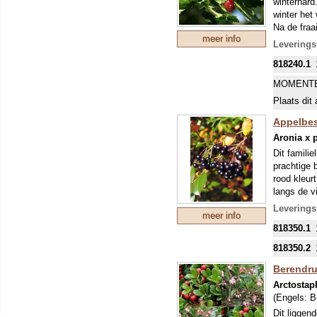
winterhard
winter het
Na de fraa
meer info
prachtige 
Leverings
vrouwelijk
818240.1
beschaduw
MOMENTE
Plaats dit 
Appelbes
Aronia x p
Dit famili
prachtige 
rood kleur
langs de v
Leverings
meer info
818350.1
818350.2
Berendru
Arctostap
(Engels:
B
Dit liggend