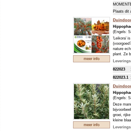
MOMENTE
Plaats dit 
Duindoorn
Hippopha
(Engels:
S
'Leikora' 
(voorgoed?
nature echt
plant. Ze 
meer info
bloei onts
Leverings
bessen zij
822023
sinaasappe
februari k
822023.1
Duindoorn
Hippopha
(Engels:
S
Deze manne
bijvoorbee
groei, rij
kleine bla
meer info
worden vee
Leverings