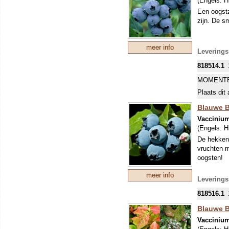
(Engels:
H
Een oogstz
zijn. De sm
meer info
Leverings
818514.1
MOMENTE
Plaats dit 
Blauwe Be
Vacciniu
(Engels:
H
De hekkens
vruchten m
oogsten!
meer info
Leverings
818516.1
Blauwe B
Vacciniu