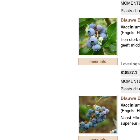
MOMENTE
Plaats dit 
Blauwe B
Vacciniu
(Engels:
H
Een sterk 
geeft midd
meer info
Leverings
818527.1
MOMENTE
Plaats dit 
Blauwe Be
Vacciniu
(Engels:
H
Naast Elli
superieur i
meer info