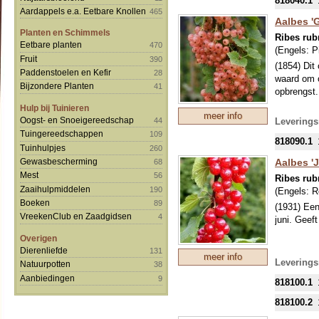
818040.1
bestuivers
Aardappels e.a. Eetbare Knollen
465
van smaak,
Aalbes 'G
zachter en
Planten en Schimmels
Ribes ru
en smaken
Eetbare planten
470
(Engels:
P
Fruit
390
De bessen 
(1854) Dit
Paddenstoelen en Kefir
28
gebak en f
waard om o
Bijzondere Planten
41
halfschadu
opbrengst.
Hulp bij Tuinieren
meer info
De gevloch
Oogst- en Snoeigereedschap
44
Leverings
snoeien bl
Tuingereedschappen
109
818090.1
vruchtdrag
Tuinhulpjes
260
Aalbes '
Gewasbescherming
68
Mest
56
Ribes ru
Zaaihulpmiddelen
190
(Engels:
R
Boeken
89
(1931) Een
VreekenClub en Zaadgidsen
4
juni. Geef
Overigen
Dierenliefde
131
meer info
Leverings
Natuurpotten
38
Aanbiedingen
9
818100.1
818100.2