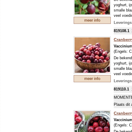
yoghurt, i
smalle bla
veel voedi
meer info
‘Langlois’
Leverings
vruchten. 
819108.1
dan ‘Early
Cranberry
Vacciniu
(Engels:
C
De bekende
yoghurt, i
smalle bla
veel voedi
meer info
Pilgrim is 
Leverings
819110.1
MOMENTE
Plaats dit 
Cranberr
Vacciniu
(Engels:
C
De bekende