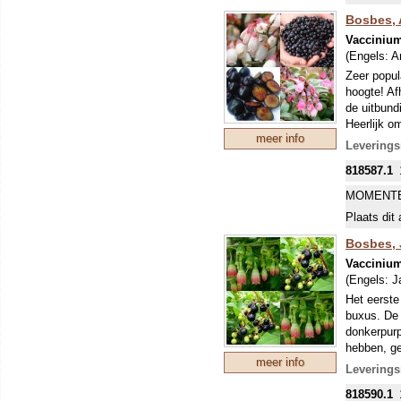
Bosbes,
Vacciniu
(Engels:
A
Zeer popul
hoogte! Af
de uitbund
Heerlijk o
meer info
gezond en 
Leverings
van deze 
818587.1
MOMENTE
Plaats dit 
Bosbes, 
Vaccinium
(Engels:
J
Het eerste
buxus. De 
donkerpurp
hebben, ge
meer info
Leverings
818590.1