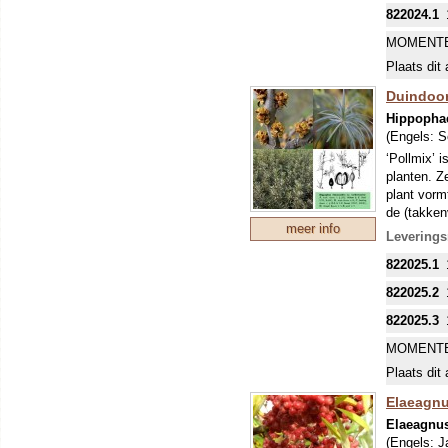
822024.1
MOMENTE
Plaats dit 
Duindoorn
Hippopha
(Engels:
S
‘Pollmix’ i
planten. Z
plant vorm
de (takken
meer info
gezond en 
Leverings
elixer of j
822025.1
aan de str
822025.2
822025.3
MOMENTE
Plaats dit 
Elaeagnus
Elaeagnus
(Engels:
J