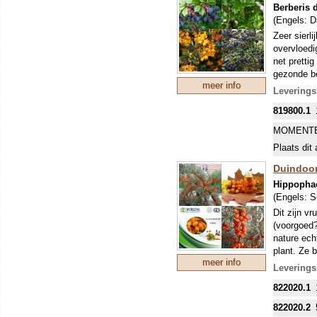
Berberis 
‘McFarlin’
(Engels:
D
Dit is een
Zeer sierli
productie 
overvloedi
net prettig
‘Pilgrim’
gezonde be
Waarschijn
meer info
maar die z
Leverings
elk 3-8 ste
‘Stevens’
819800.1
Uit de naa
Dit ras ge
tijdens zi
MOMENTE
de prehist
Plaats dit 
Duindoorn
Hippopha
(Engels:
S
Dit zijn v
(voorgoed?
nature echt
plant. Ze 
meer info
bloei onts
Leverings
bessen zij
822020.1
sinaasappe
februari k
822020.2