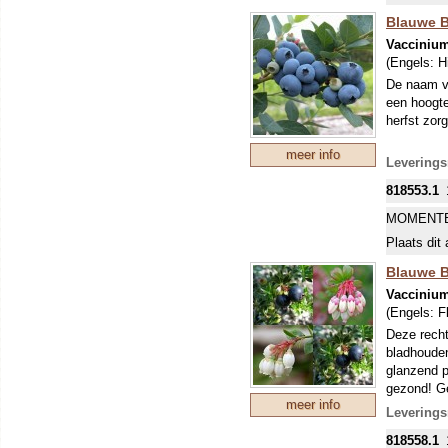
Blauwe B
Vacciniu
(Engels:
H
De naam ve
een hoogte
herfst zorg
meer info
Leverings
818553.1
MOMENTE
Plaats dit 
Blauwe B
Vaccinium
(Engels:
F
Deze recht
bladhouden
glanzend p
gezond! Ge
meer info
goed water
Leverings
818558.1