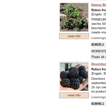
Dwerg Bra
Rubus fru
(Engels:
D
PRIMEUR! D
slechts 50
beschermd 
zwarte vru
meer info
De vruchtje
Leverings
819035.1
MOMENTE
Plaats dit 
Doornloz
Rubus fru
(Engels:
B
Doornloze 
september.
Ze zijn ze
en product
meer info
winterbest
Leverings
vochtverda
819040.1
verwijdere