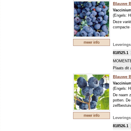
Blauwe B
Vacciniu
(Engels:
H
Deze varië
compacte 
meer info
Leverings
818525.1
MOMENTE
Plaats dit 
Blauwe Be
Vacciniu
(Engels:
H
De naam zeg
potten. De
zelfbestui
meer info
Leverings
818526.1