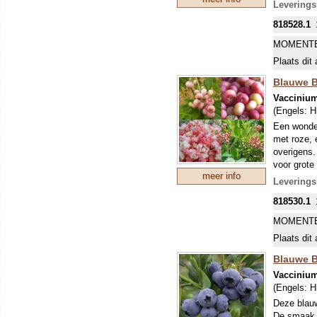
Leverings
818528.1
MOMENTE
Plaats dit 
Blauwe Be
Vacciniu
(Engels:
H
Een wonder
met roze, 
overigens.
voor grote 
meer info
bessenras 
Leverings
met een an
818530.1
MOMENTE
Plaats dit 
Blauwe B
Vacciniu
(Engels:
H
Deze blauw
De smaak i