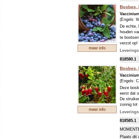
Bosbes,
Vaccinium
(Engels:
W
De echte, 
houden van
te bootsen
verzot op!
meer info
bloemetjes
Leverings
AF EN T
818580.1
DUS ONT
Bosbes,
Vaccinium
(Engels:
C
Deze bosbe
eerst dat 
De struike
zonnig tot
meer info
zeer gezon
Leverings
roze bloem
818585.1
MOMENTE
Plaats dit 