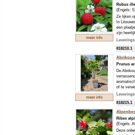
Rubus ill
(Engels:
S
Ze lijken 
In Litouwe
een plaatj
zijn heerli
meer info
etc. De st
Leverings
de plant bl
818210.1
Abrikoos 
Prunus a
De Abrikoo
verrassend
aromatisch
of te verw
Leverings
meer info
In het vro
818215.1
schouwspel
deze abrik
Alpenbes
1,5 tot 2 m
Ribes al
(Engels:
A
Deze onbek