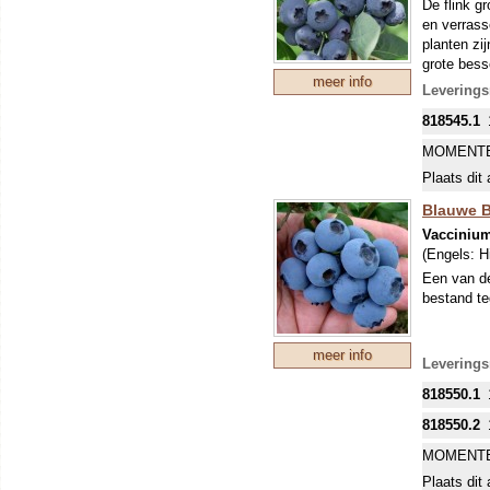
De flink g
en verras
planten zi
grote bess
meer info
versiering
Leverings
zussen, Va
818545.1
USDA-sele
MOMENTE
Plaats dit 
Blauwe Be
Vacciniu
(Engels:
H
Een van de
bestand te
meer info
Leverings
818550.1
818550.2
MOMENTE
Plaats dit 