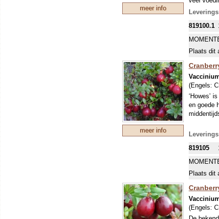
veel voedi
meer info
'Early Bla
Leverings
smaak zijn 
819100.1
MOMENTE
Plaats dit 
Cranberr
Vacciniu
(Engels:
C
‘Howes’ is
en goede h
middentijd
meer info
Leverings
819105
MOMENTE
Plaats dit 
Cranberry
Vacciniu
(Engels:
C
De bekende