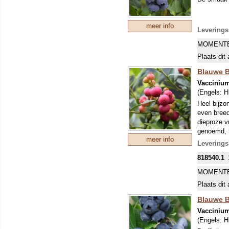
meer info
Leverings
MOMENTE
Plaats dit 
Blauwe B
Vacciniu
(Engels:
H
Heel bijzo
even breed.
dieproze 
genoemd, h
meer info
Leverings
818540.1
MOMENTE
Plaats dit 
Blauwe B
Vacciniu
(Engels:
H