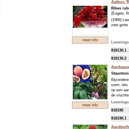
Aalbes '
Ribes ru
(Engels:
R
(1968) Laa
zeer grote
meer info
Leverings
818130.1
818130.2
Aardapp
Stauntoni
Bijzondere
vorm, iets
op een aar
de vruchte
schaduw, i
Leverings
meer info
maar dan k
818190
heerlijk z
lichte cho
818190.1
Aardbei