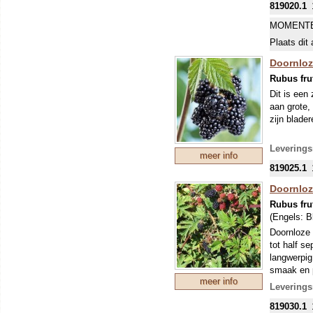
819020.1
MOMENTE
Plaats dit 
Doornloz
Rubus fru
Dit is een
aan grote,
zijn blader
Leverings
meer info
819025.1
Doornloz
Rubus fru
(Engels:
B
Doornloze 
tot half s
langwerpig
smaak en p
meer info
winterbest
Leverings
vochtverda
819030.1
verwijdere