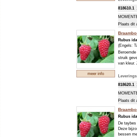
818610.1
MOMENTE
Plaats dit 
Braamboo
Rubus ida
(Engels:
T
Beroemde 
struik gev
van kleur.
meer info
Leverings
818620.1
MOMENTE
Plaats dit 
Braambo
Rubus ida
De taybes 
Deze bijzo
bessen met