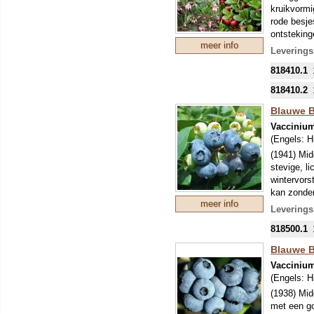
kruikvormi
rode besje
ontsteking
meer info
zanderige 
Leverings
gedroogde 
818410.1
jaarrond!
818410.2
Blauwe B
Vacciniu
(Engels:
H
(1941) Midd
stevige, l
wintervors
kan zonder
meer info
ander ras 
Leverings
818500.1
Blauwe B
Vacciniu
(Engels:
H
(1938) Midd
met een go