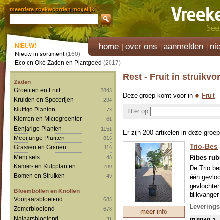
meerdere zoekwoorden mogelijk
home
over ons
aanmelden
ni
NIEUW!
Nieuw in sortiment
(160)
Eco en Oké Zaden en Plantgoed
(2017)
Rest - Fruit in struikvo
Zaden
Groenten en Fruit
2843
Deze groep komt voor in
Fruit
Kruiden en Specerijen
294
Nuttige Planten
78
filter op
Kiemen en Microgroenten
61
Eenjarige Planten
1151
Er zijn 200 artikelen in deze groep
Meerjarige Planten
816
Trio-Bes
Grassen en Granen
116
Ribes ru
Mengsels
48
Kamer- en Kuipplanten
280
De Trio be
Bomen en Struiken
49
één gevloc
gevlochten
Bloembollen en Knollen
blikvanger 
Voorjaarsbloeiend
685
Leverings
Zomerbloeiend
678
meer info
In het voo
Najaarsbloeiend
11