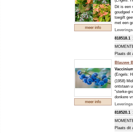
(Engels:
H
Dit is een
goudgeel +
toegift ge
met een go
meer info
Een goede 
Leverings
In 2018 kr
818518.1
MOMENTE
Plaats dit 
Blauwe B
Vacciniu
(Engels:
H
(1958) Midd
ontstaan u
"sterke-gr
donkere vr
meer info
noemen! Di
Leverings
kruisbestu
818520.1
MOMENTE
Plaats dit 