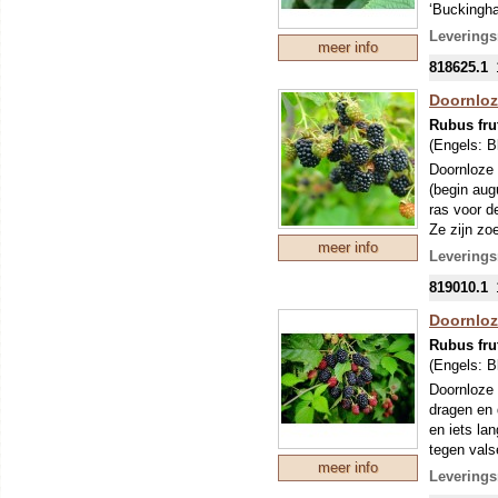
‘Buckingha
De taybes 
Leverings
meer info
meestal mi
818625.1
eten, maar
en goede p
Doornloz
zachtfruits
Rubus fru
De plant i
(Engels:
B
voedzame, 
Doornloze 
(begin aug
ras voor d
Ze zijn zo
meer info
Ziektebest
Leverings
bloei is lic
819010.1
Doornloz
Rubus fru
(Engels:
B
Doornloze 
dragen en 
en iets la
tegen vals
meer info
beste!
Leverings