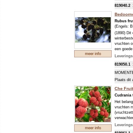
819040.2
Bedoornd
Rubus fru
(Engels:
B
(1890) Dit
winterbest
vruchten o
een goede 
meer info
Leverings
819050.1
MOMENTE
Plaats dit 
Che Fruit
Cudrania 
Het belangr
vruchten m
(vruchtzet
verwachten!
plaats.
Leverings
meer info