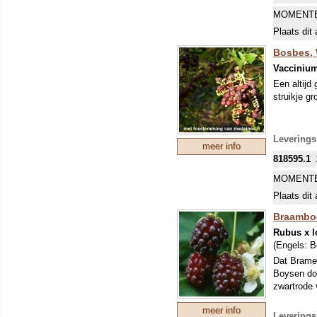
MOMENTE
Plaats dit 
Bosbes, 
Vaccinium
Een altijd
struikje gr
Leverings
meer info
818595.1
MOMENTE
Plaats dit 
Braamboo
Rubus x l
(Engels:
B
Dat Brame
Boysen doo
zwartrode 
meer info
Leverings