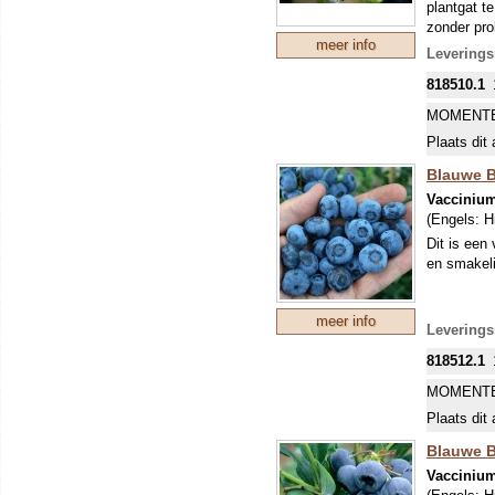
plantgat t
zonder pro
meer info
ras geeft 
Leverings
818510.1
MOMENTE
Plaats dit 
Blauwe B
Vacciniu
(Engels:
H
Dit is een
en smakeli
meer info
Leverings
818512.1
MOMENTE
Plaats dit 
Blauwe B
Vacciniu