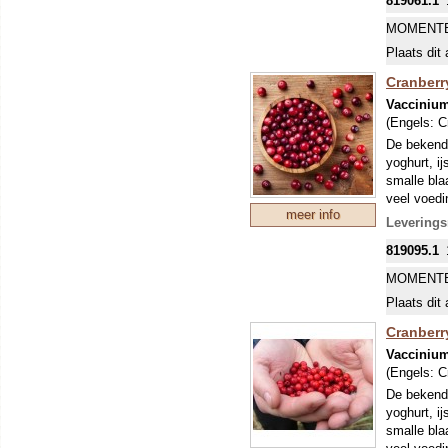
819061.1
MOMENTE
Plaats dit 
Cranberr
Vacciniu
(Engels:
C
De bekende
yoghurt, i
smalle bla
veel voedi
meer info
‘Crowley’ 
Leverings
productie e
819095.1
MOMENTE
Plaats dit 
Cranberry
Vacciniu
(Engels:
C
De bekende
yoghurt, i
smalle bla