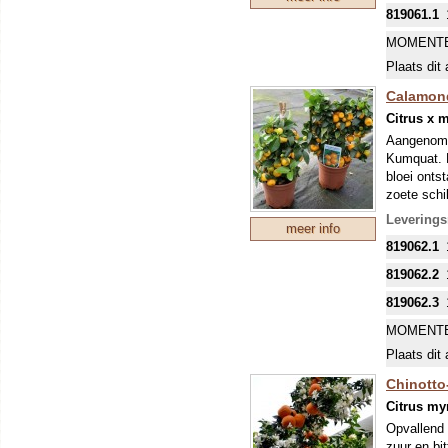
819061.1
MOMENTE
Plaats dit 
Calamon
Citrus x 
Aangenomen
Kumquat. H
bloei onts
zoete schil
Leverings
meer info
819062.1
819062.2
819062.3
MOMENTE
Plaats dit 
Chinotto
Citrus myr
Opvallend i
zuur en bit