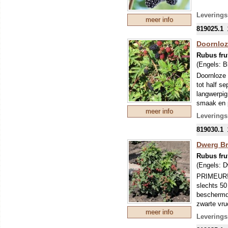
Leverings
meer info
819025.1
Doornloz
Rubus fru
(Engels:
B
Doornloze 
tot half s
langwerpig
smaak en p
meer info
winterbest
Leverings
vochtverda
819030.1
verwijdere
Dwerg Bra
Rubus fru
(Engels:
D
PRIMEUR! D
slechts 50
beschermd 
zwarte vru
meer info
De vruchtje
Leverings