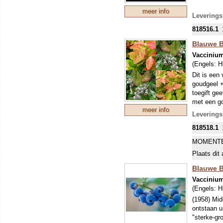
meer info
Leverings
818516.1
Blauwe B
Vacciniu
(Engels:
H
Dit is een
goudgeel +
toegift ge
met een go
meer info
Een goede 
Leverings
In 2018 kr
818518.1
MOMENTE
Plaats dit 
Blauwe B
Vacciniu
(Engels:
H
(1958) Midd
ontstaan u
"sterke-gr