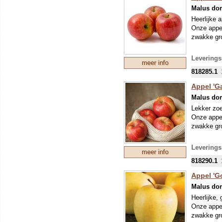
INPAKKO
Malus do
Heerlijke 
Onze appe
zwakke gro
Leverings
meer info
818285.1
Appel 'Ga
Malus do
Lekker zoe
Onze appe
zwakke gro
Leverings
meer info
818290.1
Appel 'G
Malus do
Heerlijke,
Onze appe
zwakke gro