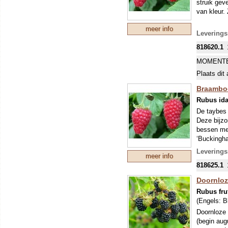
struik gev
van kleur.
meer info
Leverings
818620.1
MOMENTE
Plaats dit 
Braambo
Rubus ida
De taybes 
Deze bijzo
bessen met
‘Buckingha
De taybes 
Leverings
meer info
meestal mi
818625.1
eten, maar
en goede p
Doornloz
zachtfruits
Rubus fru
De plant i
(Engels:
B
voedzame, 
Doornloze 
(begin aug