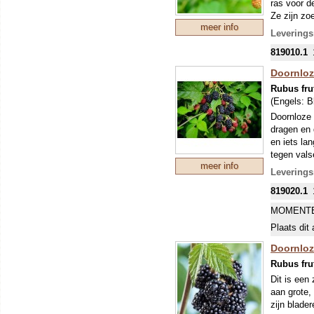
ras voor d
Ze zijn zo
meer info
Ziektebest
Leverings
bloei is lic
819010.1
Doornloz
Rubus fru
(Engels:
B
Doornloze 
dragen en 
en iets la
tegen vals
meer info
beste!
Leverings
819020.1
MOMENTE
Plaats dit 
Doornloz
Rubus fru
Dit is een
aan grote,
zijn blader