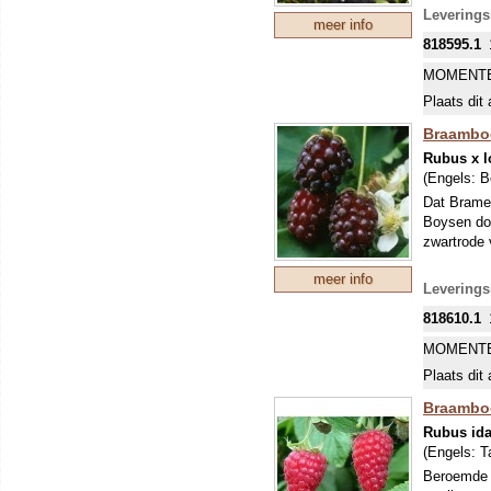
Leverings
meer info
818595.1
MOMENTE
Plaats dit 
Braamboo
Rubus x l
(Engels:
B
Dat Brame
Boysen doo
zwartrode 
meer info
Leverings
818610.1
MOMENTE
Plaats dit 
Braamboo
Rubus ida
(Engels:
T
Beroemde 