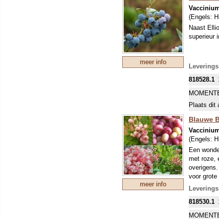
Vacciniu
(Engels:
H
Naast Elli
superieur i
meer info
Leverings
818528.1
MOMENTE
Plaats dit 
Blauwe Be
Vacciniu
(Engels:
H
Een wonder
met roze, 
overigens.
voor grote 
meer info
bessenras 
Leverings
met een an
818530.1
MOMENTE