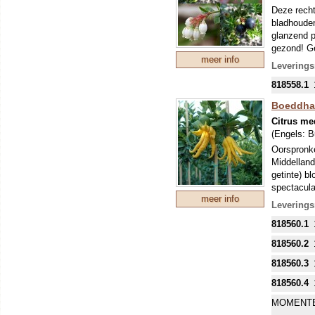
Deze recht
bladhouden
glanzend p
gezond! Ge
meer info
goed water
Leverings
818558.1
Boeddha
Citrus med
(Engels:
B
Oorspronke
Middelland
getinte) b
spectacula
meer info
telen en i
Leverings
al schil, 
818560.1
ontbreekt,
sukade wor
818560.2
818560.3
818560.4
MOMENTE