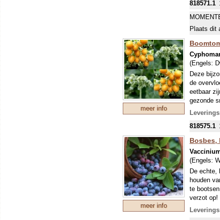
818571.1
eten, voor
chutney en
MOMENTE
De boomtom
Plaats dit 
boomtomaat
hartvormig
Boomtom
aromatisch
Cyphoman
bloemen zi
(Engels:
D
kroonblade
Deze bijzon
zelfbestui
de overvlo
zomer een 
eetbaar zi
de Tamaril
gezonde sm
kan korte 
meer info
bijlichten
doorbreng
Leverings
DE PLANT
818575.1
HERFST E
Bosbes,
Vaccinium
(Engels:
W
De echte, 
houden van
te bootsen
verzot op!
meer info
bloemetjes
Leverings
AF EN T