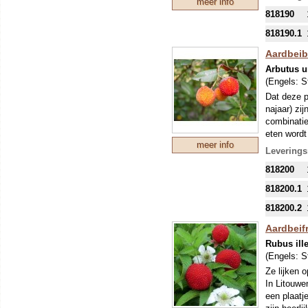
meer info
maar dan k
818190
heerlijk z
lichte cho
818190.1
Aardbei
Arbutus 
(Engels:
S
Dat deze p
najaar) zij
combinatie
eten wordt
meer info
op een niet
Leverings
Noord-Europ
818200
zeer besch
meter hoog
818200.1
818200.2
Aardbei
Rubus ill
(Engels:
S
Ze lijken 
In Litouwe
een plaatj