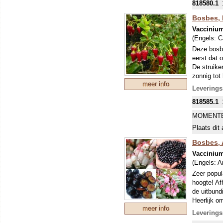
818580.1
DUS ONT
Bosbes,
Vaccinium
(Engels:
C
Deze bosbe
eerst dat 
De struike
zonnig tot
meer info
zeer gezon
Leverings
roze bloem
818585.1
MOMENTE
Plaats dit 
Bosbes,
Vacciniu
(Engels:
A
Zeer popul
hoogte! Af
de uitbund
Heerlijk o
meer info
gezond en 
Leverings
van deze 