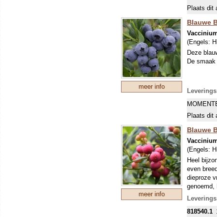
Plaats dit 
Blauwe B
Vacciniu
(Engels:
H
Deze blauw
De smaak i
meer info
Leverings
MOMENTE
Plaats dit 
Blauwe B
Vacciniu
(Engels:
H
Heel bijzo
even breed.
dieproze 
genoemd, h
meer info
Leverings
818540.1