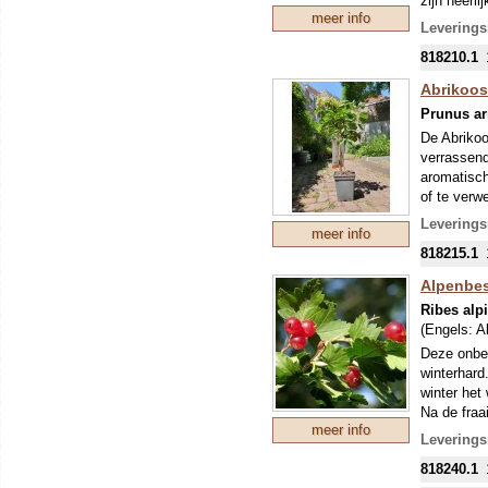
zijn heerli
meer info
etc. De st
Leverings
de plant bl
818210.1
Abrikoos 
Prunus a
De Abrikoo
verrassend
aromatisch
of te verw
Leverings
meer info
In het vro
818215.1
schouwspel
deze abrik
Alpenbes
1,5 tot 2 m
Ribes al
(Engels:
A
Deze onbek
winterhard
winter het
Na de fraa
meer info
prachtige 
Leverings
vrouwelijk
818240.1
beschaduw