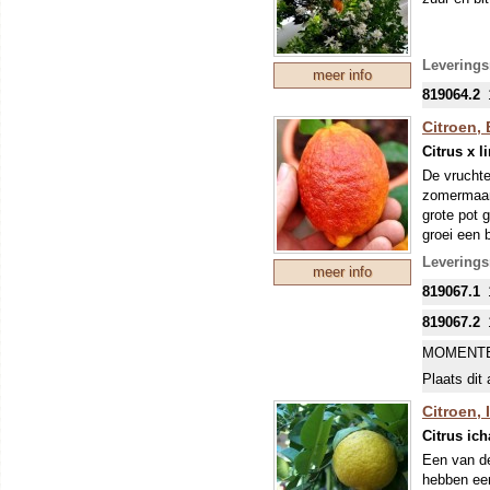
Leverings
meer info
819064.2
Citroen,
Citrus x 
De vruchte
zomermaand
grote pot 
groei een 
tamelijk gr
Leverings
meer info
vruchtzetti
819067.1
Winters ko
819067.2
MOMENTE
Plaats dit 
Citroen,
Citrus ic
Een van de
hebben een