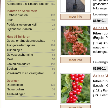
gevlochten
Aardappels e.a. Eetbare Knollen
465
blikvanger 
Planten en Schimmels
Leverings
Eetbare planten
470
meer info
In het voo
Fruit
390
818040.1
bestuivers
Paddenstoelen en Kefir
28
van smaak,
Aalbes 'G
Bijzondere Planten
41
zachter en
Ribes ru
en smaken
Hulp bij Tuinieren
(Engels:
P
Oogst- en Snoeigereedschap
44
De bessen 
(1854) Dit
Tuingereedschappen
109
gebak en f
waard om o
Tuinhulpjes
260
halfschadu
opbrengst.
Gewasbescherming
68
Mest
56
meer info
De gevloch
Leverings
Zaaihulpmiddelen
190
snoeien bl
818090.1
Boeken
vruchtdrag
89
VreekenClub en Zaadgidsen
4
Aalbes '
Overigen
Ribes ru
Dierenliefde
131
(Engels:
R
Natuurpotten
38
(1931) Een
Aanbiedingen
9
juni. Geef
meer info