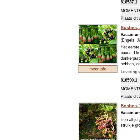
818587.1
MOMENTE
Plaats dit 
Bosbes, 
Vaccinium
(Engels:
J
Het eerste
buxus. De 
donkerpurp
hebben, ge
meer info
Leverings
818590.1
MOMENTE
Plaats dit 
Bosbes, 
Vaccinium
Een altijd
struikje gr