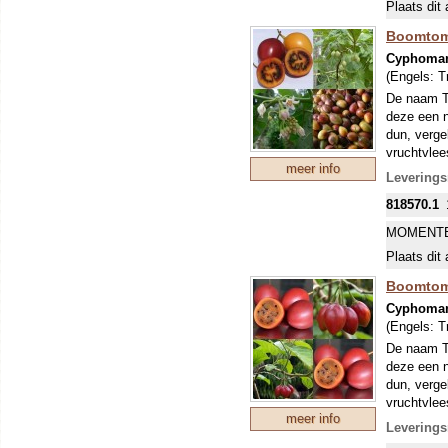
Plaats dit 
Boomtom
Cyphoman
(Engels:
T
De naam Ta
deze een n
dun, verge
vruchtvlee
meer info
smaak wel 
Leverings
verwijderd
818570.1
eten, voor
chutney en
MOMENTE
De boomtom
Plaats dit 
boomtomaat
hartvormig
Boomtom
aromatisch
Cyphoman
bloemen zi
(Engels:
T
kroonblade
De naam Ta
zelfbestui
deze een n
zomer een 
dun, verge
de Tamaril
vruchtvlee
kan korte 
meer info
smaak wel 
doorbreng
Leverings
verwijderd