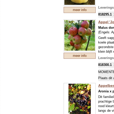
Leverings
meer info
818295.1
Appel 'J
Malus do
(Engels:
A
Geeft sapp
koele plaa
gezondste
klein blijf
meer info
buurt geve
Leverings
geïntroduc
818300.1
Limburgse 
productie 
MOMENTE
combineert
Plaats dit 
in Nederla
volgen Els
Appelbes
Onze appe
Aronia x p
zwakke gro
Dit famili
prachtige 
rood kleur
langs de v