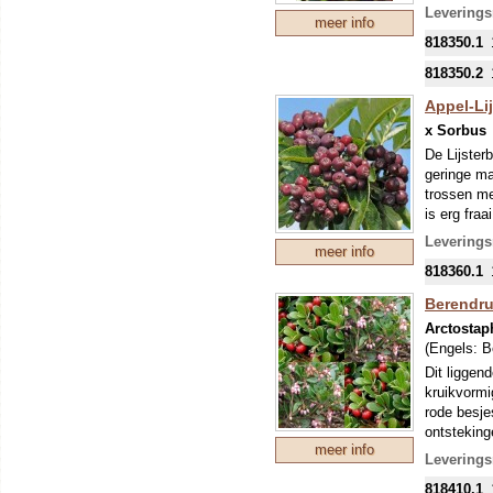
Leverings
meer info
818350.1
818350.2
Appel-Lij
x Sorbus
De Lijster
geringe ma
trossen me
is erg fraa
Appelbes. 
Leverings
meer info
ook worden 
818360.1
Berendru
Arctostap
(Engels:
B
Dit liggend
kruikvormi
rode besje
ontsteking
meer info
zanderige 
Leverings
gedroogde 
818410.1
jaarrond!