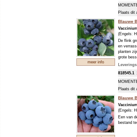
MOMENTE
Plaats dit 
Blauwe B
Vacciniu
(Engels:
H
De flink g
en verras
planten zi
grote bess
meer info
versiering
Leverings
zussen, Va
818545.1
USDA-sele
MOMENTE
Plaats dit 
Blauwe Be
Vacciniu
(Engels:
H
Een van de
bestand te