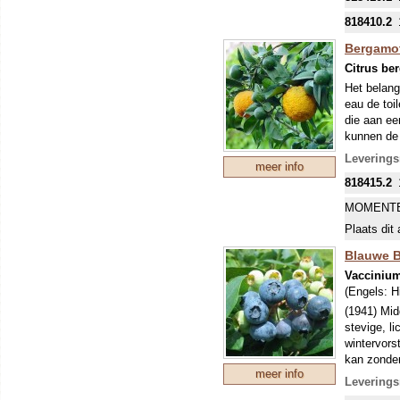
818410.2
Bergamot
Citrus be
Het belang
eau de toi
die aan ee
kunnen de 
Vietnam, d
Leverings
meer info
De naam be
818415.2
Pergamont
(nu Berga
MOMENTE
Turkse beg
Plaats dit 
Bergamotol
die voor h
Blauwe B
aromathera
Vacciniu
Verwar dez
(Engels:
H
citrusvruc
(1941) Midd
(bewerkt u
stevige, l
wintervors
kan zonder
meer info
ander ras 
Leverings