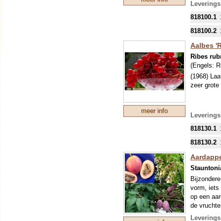
Leverings
818100.1
818100.2
Aalbes '
Ribes ru
(Engels:
R
(1968) Laa
zeer grote
meer info
Leverings
818130.1
818130.2
Aardapp
Stauntoni
Bijzondere
vorm, iets
op een aar
de vruchte
schaduw, i
Leverings