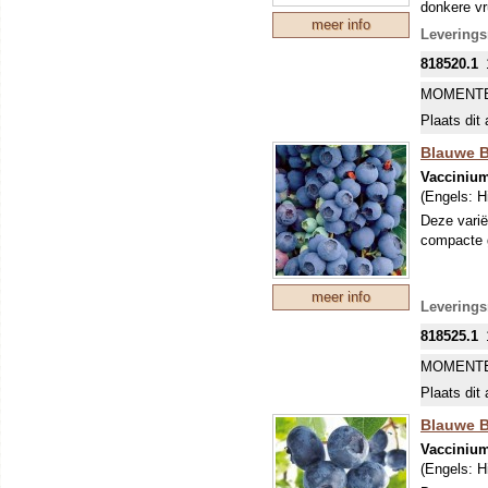
donkere vr
meer info
noemen! Di
Leverings
kruisbestu
818520.1
MOMENTE
Plaats dit 
Blauwe B
Vacciniu
(Engels:
H
Deze varië
compacte 
meer info
Leverings
818525.1
MOMENTE
Plaats dit 
Blauwe Be
Vacciniu
(Engels:
H