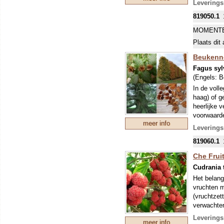
Leverings
819050.1
MOMENTE
Plaats dit 
Beukenn
Fagus syl
(Engels:
B
In de voll
haag) of g
heerlijke 
voorwaarde
meer info
Leverings
819060.1
Che Fruit
Cudrania 
Het belangr
vruchten m
(vruchtzet
verwachten!
plaats.
Leverings
meer info