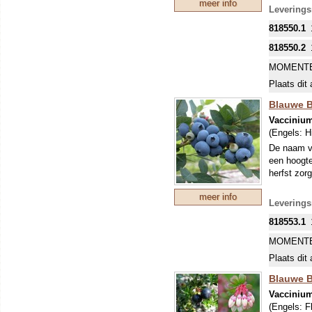
meer info
Leverings
818550.1
818550.2
MOMENTE
Plaats dit 
Blauwe B
Vacciniu
(Engels:
H
De naam ve
een hoogte
herfst zorg
meer info
Leverings
818553.1
MOMENTE
Plaats dit 
Blauwe B
Vaccinium
(Engels:
F