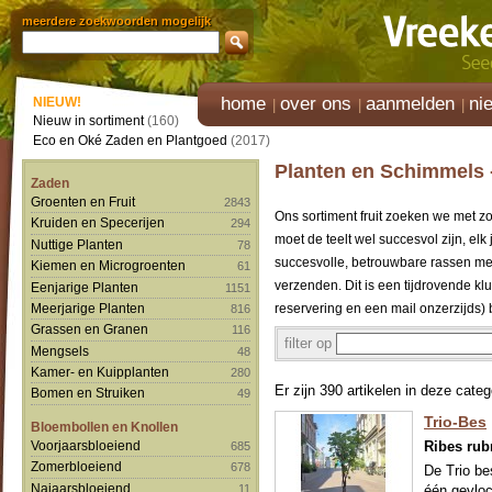
meerdere zoekwoorden mogelijk
home
over ons
aanmelden
ni
NIEUW!
Nieuw in sortiment
(160)
Eco en Oké Zaden en Plantgoed
(2017)
Planten en Schimmels -
Zaden
Groenten en Fruit
2843
Ons sortiment fruit zoeken we met zo
Kruiden en Specerijen
294
moet de teelt wel succesvol zijn, e
Nuttige Planten
78
succesvolle, betrouwbare rassen me
Kiemen en Microgroenten
61
verzenden. Dit is een tijdrovende kl
Eenjarige Planten
1151
Meerjarige Planten
reservering en een mail onzerzijds) b
816
Grassen en Granen
116
filter op
Mengsels
48
Kamer- en Kuipplanten
280
Er zijn 390 artikelen in deze categ
Bomen en Struiken
49
Trio-Bes
Bloembollen en Knollen
Voorjaarsbloeiend
Ribes ru
685
Zomerbloeiend
678
De Trio be
Najaarsbloeiend
11
één gevloc