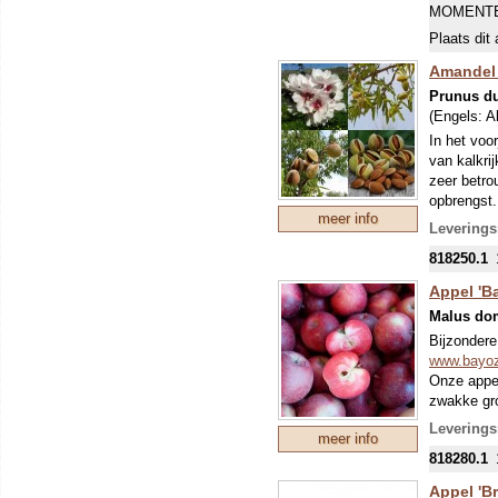
MOMENTE
Plaats dit 
Amandel 
Prunus du
(Engels:
A
In het voo
van kalkri
zeer betro
opbrengst.
meer info
niet te plu
Leverings
ook wachte
818250.1
geroosterd
kan je de 
Appel 'B
bewaren op
Malus do
Je hoeft d
voor nacht
Bijzondere
zomermaand
www.bayo
voordeel: 
Onze appe
lange en h
zwakke gro
takken. En
Leverings
meer info
terugsnoei
818280.1
leveren ge
VOOR BE
Appel 'B