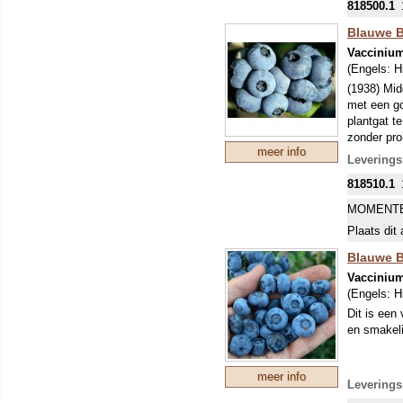
818500.1
Blauwe B
Vacciniu
(Engels:
H
(1938) Midd
met een go
plantgat t
zonder pro
meer info
ras geeft 
Leverings
818510.1
MOMENTE
Plaats dit 
Blauwe B
Vacciniu
(Engels:
H
Dit is een
en smakeli
meer info
Leverings