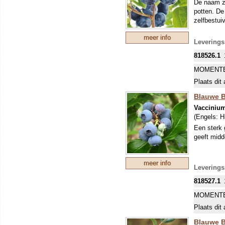
De naam zeg
potten. De
zelfbestui
meer info
Leverings
818526.1
MOMENTE
Plaats dit 
Blauwe B
Vacciniu
(Engels:
H
Een sterk 
geeft midd
meer info
Leverings
818527.1
MOMENTE
Plaats dit 
Blauwe Be