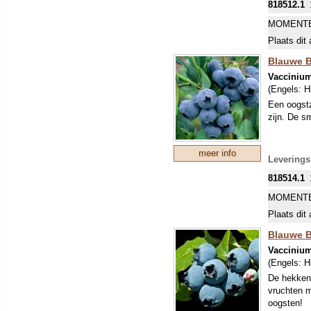
818512.1
MOMENTE
Plaats dit 
Blauwe B
Vacciniu
(Engels:
H
Een oogstz
zijn. De sm
meer info
Leverings
818514.1
MOMENTE
Plaats dit 
Blauwe Be
Vacciniu
(Engels:
H
De hekkens
vruchten m
oogsten!