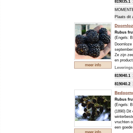
819035.1
MOMENTE
Plaats dit 
Doornloz
Rubus fru
(Engels:
B
Doornloze 
september.
Ze zijn ze
en product
meer info
winterbest
Leverings
vochtverda
819040.1
verwijdere
819040.2
Bedoornd
Rubus fru
(Engels:
B
(1890) Dit
winterbest
vruchten o
een goede 
meer info