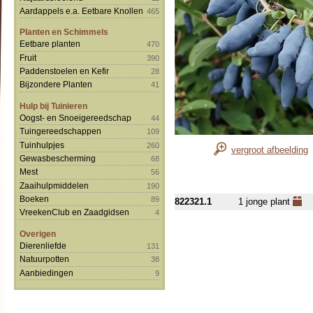
Aardappels e.a. Eetbare Knollen
465
Planten en Schimmels
Eetbare planten
470
Fruit
390
Paddenstoelen en Kefir
28
Bijzondere Planten
41
Hulp bij Tuinieren
Oogst- en Snoeigereedschap
44
Tuingereedschappen
109
Tuinhulpjes
260
vergroot afbeelding
Gewasbescherming
68
Mest
56
Zaaihulpmiddelen
190
Boeken
89
822321.1
1 jonge plant
VreekenClub en Zaadgidsen
4
Overigen
Dierenliefde
131
Natuurpotten
38
Aanbiedingen
9