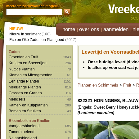
meerdere zoekwoorden mogelijk
home
over ons
aanmelden
ni
NIEUW!
Nieuw in sortiment
(160)
Eco en Oké Zaden en Plantgoed
(2017)
Levertijd en Voorraadbe
Zaden
Groenten en Fruit
2843
Onze huidige levertijd vi
Kruiden en Specerijen
294
Is alles op voorraad wat je
Nuttige Planten
78
Kiemen en Microgroenten
61
Eenjarige Planten
1151
Planten en Schimmels
>
Fruit
>
R
Meerjarige Planten
816
Grassen en Granen
116
Mengsels
48
822321 HONINGBES, BLAUWE 
Kamer- en Kuipplanten
280
(Engels: Sweet Berry Honeysuckl
Bomen en Struiken
49
(Lonicera caerulea)
Bloembollen en Knollen
Voorjaarsbloeiend
685
Zomerbloeiend
678
Najaarsbloeiend
11