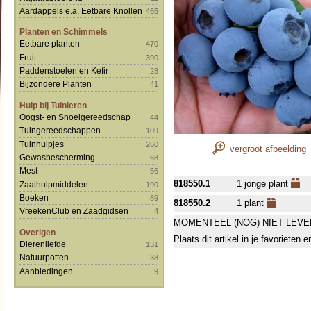
Aardappels e.a. Eetbare Knollen
465
Planten en Schimmels
Eetbare planten
470
Fruit
390
Paddenstoelen en Kefir
28
Bijzondere Planten
41
Hulp bij Tuinieren
Oogst- en Snoeigereedschap
44
Tuingereedschappen
109
Tuinhulpjes
260
vergroot afbeelding
Gewasbescherming
68
Mest
56
818550.1
1 jonge plant
Zaaihulpmiddelen
190
Boeken
89
818550.2
1 plant
VreekenClub en Zaadgidsen
4
MOMENTEEL (NOG) NIET LEVE
Overigen
Plaats dit artikel in je favorieten
Dierenliefde
131
Natuurpotten
38
Aanbiedingen
9