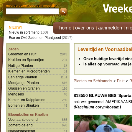
meerdere zoekwoorden mogelijk
home
over ons
aanmelden
ni
NIEUW!
Nieuw in sortiment
(160)
Eco en Oké Zaden en Plantgoed
(2017)
Levertijd en Voorraadbe
Zaden
Groenten en Fruit
2843
Onze huidige levertijd vi
Kruiden en Specerijen
294
Is alles op voorraad wat je
Nuttige Planten
78
Kiemen en Microgroenten
61
Eenjarige Planten
1151
Planten en Schimmels
>
Fruit
>
R
Meerjarige Planten
816
Grassen en Granen
116
Mengsels
48
818550 BLAUWE BES 'Spartan' 
Kamer- en Kuipplanten
280
ook wel genoemd: AMERIKAANSE 
Bomen en Struiken
49
(Vaccinium corymbosum)
Bloembollen en Knollen
Voorjaarsbloeiend
685
Zomerbloeiend
678
Najaarsbloeiend
11