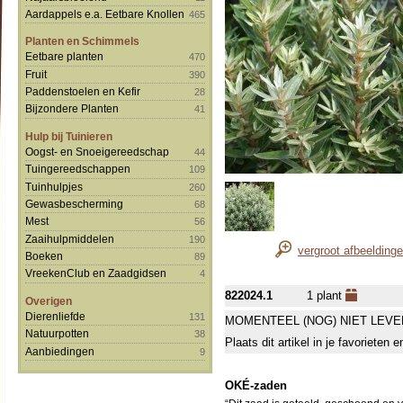
Aardappels e.a. Eetbare Knollen
465
Planten en Schimmels
Eetbare planten
470
Fruit
390
Paddenstoelen en Kefir
28
Bijzondere Planten
41
Hulp bij Tuinieren
Oogst- en Snoeigereedschap
44
Tuingereedschappen
109
Tuinhulpjes
260
Gewasbescherming
68
Mest
56
Zaaihulpmiddelen
190
vergroot afbeelding
Boeken
89
VreekenClub en Zaadgidsen
4
822024.1
1 plant
Overigen
Dierenliefde
131
MOMENTEEL (NOG) NIET LEVE
Natuurpotten
38
Plaats dit artikel in je favorieten
Aanbiedingen
9
OKÉ-zaden