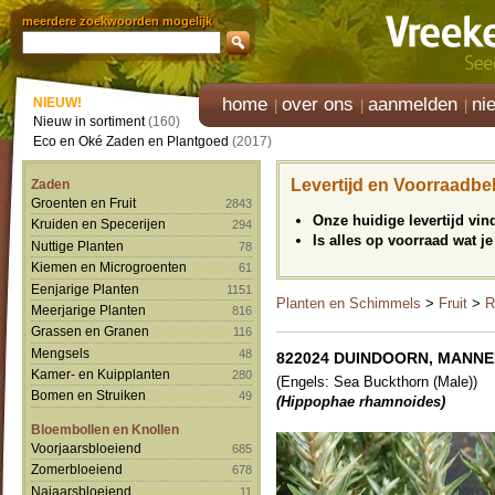
meerdere zoekwoorden mogelijk
home
over ons
aanmelden
ni
NIEUW!
Nieuw in sortiment
(160)
Eco en Oké Zaden en Plantgoed
(2017)
Levertijd en Voorraadbe
Zaden
Groenten en Fruit
2843
Onze huidige levertijd vi
Kruiden en Specerijen
294
Is alles op voorraad wat je
Nuttige Planten
78
Kiemen en Microgroenten
61
Eenjarige Planten
1151
Planten en Schimmels
>
Fruit
>
R
Meerjarige Planten
816
Grassen en Granen
116
Mengsels
48
822024 DUINDOORN, MANNELI
Kamer- en Kuipplanten
280
(Engels: Sea Buckthorn (Male))
Bomen en Struiken
49
(Hippophae rhamnoides)
Bloembollen en Knollen
Voorjaarsbloeiend
685
Zomerbloeiend
678
Najaarsbloeiend
11