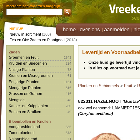
meerdere zoekwoorden mogelijk
home
over ons
aanmelden
ni
NIEUW!
Nieuw in sortiment
(160)
Eco en Oké Zaden en Plantgoed
(2018)
Levertijd en Voorraadbe
Zaden
Groenten en Fruit
2843
Onze huidige levertijd vi
Kruiden en Specerijen
294
Is alles op voorraad wat je
Nuttige Planten
78
Kiemen en Microgroenten
61
Eenjarige Planten
1151
Planten en Schimmels
>
Fruit
>
R
Meerjarige Planten
816
Grassen en Granen
116
Mengsels
48
822311 HAZELNOOT 'Gustav's 
Kamer- en Kuipplanten
280
ook wel genoemd: LAMMERTJES
Bomen en Struiken
49
(Corylus avellana)
Bloembollen en Knollen
Voorjaarsbloeiend
685
Zomerbloeiend
678
Najaarsbloeiend
11