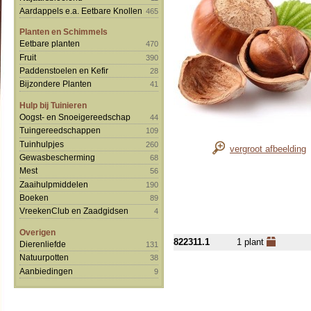
Aardappels e.a. Eetbare Knollen
465
Planten en Schimmels
Eetbare planten
470
Fruit
390
Paddenstoelen en Kefir
28
Bijzondere Planten
41
Hulp bij Tuinieren
Oogst- en Snoeigereedschap
44
Tuingereedschappen
109
Tuinhulpjes
260
vergroot afbeelding
Gewasbescherming
68
Mest
56
Zaaihulpmiddelen
190
Boeken
89
VreekenClub en Zaadgidsen
4
Overigen
822311.1
1 plant
Dierenliefde
131
Natuurpotten
38
Aanbiedingen
9