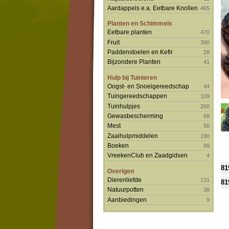
Aardappels e.a. Eetbare Knollen
465
Planten en Schimmels
Eetbare planten
470
Fruit
390
Paddenstoelen en Kefir
28
Bijzondere Planten
41
Hulp bij Tuinieren
Oogst- en Snoeigereedschap
44
Tuingereedschappen
109
Tuinhulpjes
260
Gewasbescherming
68
Mest
56
Zaaihulpmiddelen
190
Boeken
89
VreekenClub en Zaadgidsen
4
81
Overigen
Dierenliefde
131
81
Natuurpotten
38
Aanbiedingen
9