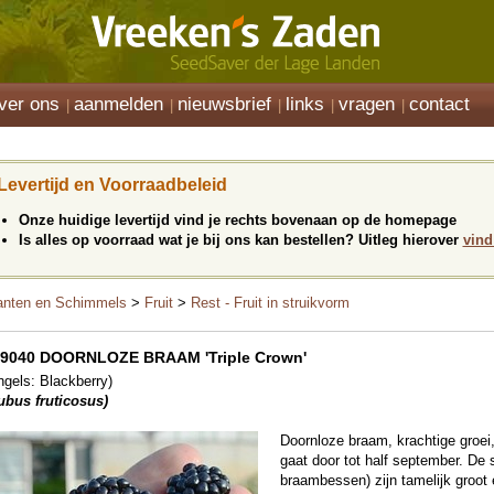
ver ons
aanmelden
nieuwsbrief
links
vragen
contact
Levertijd en Voorraadbeleid
Onze huidige levertijd vind je rechts bovenaan op de homepage
Is alles op voorraad wat je bij ons kan bestellen? Uitleg hierover
vind
anten en Schimmels
>
Fruit
>
Rest - Fruit in struikvorm
9040 DOORNLOZE BRAAM 'Triple Crown'
ngels: Blackberry)
ubus fruticosus)
Doornloze braam, krachtige groei,
gaat door tot half september. De 
braambessen) zijn tamelijk groot 