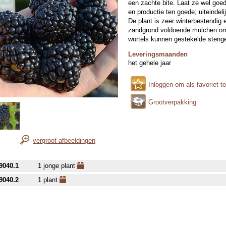
een zachte bite. Laat ze wel goe
en productie ten goede; uiteindel
De plant is zeer winterbestendig 
zandgrond voldoende mulchen om
wortels kunnen gestekelde stengel
Leveringsmaanden
het gehele jaar
Inloggen om als favoriet t
Grootverpakking
vergroot afbeeldingen
9040.1
1 jonge plant
9040.2
1 plant