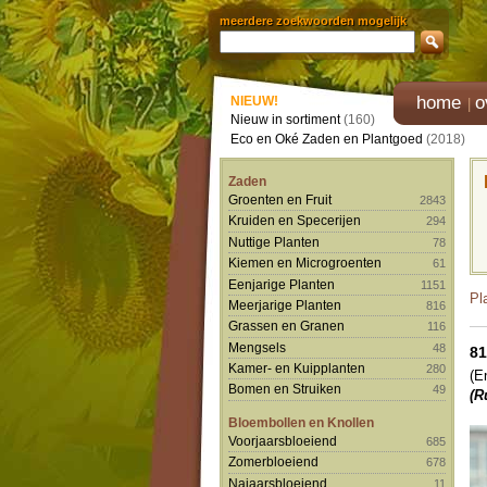
meerdere zoekwoorden mogelijk
home
o
NIEUW!
Nieuw in sortiment
(160)
Eco en Oké Zaden en Plantgoed
(2018)
Zaden
Groenten en Fruit
2843
Kruiden en Specerijen
294
Nuttige Planten
78
Kiemen en Microgroenten
61
Eenjarige Planten
1151
Pl
Meerjarige Planten
816
Grassen en Granen
116
Mengsels
48
81
Kamer- en Kuipplanten
280
(E
Bomen en Struiken
49
(R
Bloembollen en Knollen
Voorjaarsbloeiend
685
Zomerbloeiend
678
Najaarsbloeiend
11