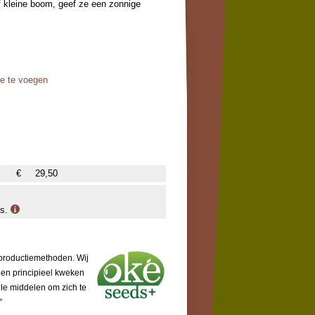
 of kleine boom, geef ze een zonnige
oe te voegen
€
29,50
is.
 productiemethoden. Wij
 en principieel kweken
ële middelen om zich te
”