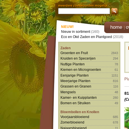
meerdere zoekwoorden mogelijk
home
o
NIEUW!
Nieuw in sortiment
(160)
Eco en Oké Zaden en Plantgoed
(2018)
Zaden
Groenten en Fruit
2843
Kruiden en Specerijen
294
Nuttige Planten
78
Kiemen en Microgroenten
61
Eenjarige Planten
1151
Pl
Meerjarige Planten
816
Grassen en Granen
116
Mengsels
48
81
Kamer- en Kuipplanten
280
(C
Bomen en Struiken
49
Bloembollen en Knollen
Voorjaarsbloeiend
685
Zomerbloeiend
678
Najaarsbloeiend
11