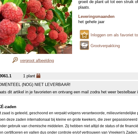
groeit de plant uit tot een struik
plaats.
Leveringsmaanden
het gehele jaar
Inloggen om als favoriet t
Grootverpakking
vergroot afbeelding
9061.1
1 plant
MENTEEL (NOG) NIET LEVERBAAR!
aats dit artikel in je favorieten en ontvang een mail zodra het weer bestelbaar 
É-zaden
it zaad is geteeld, geschoond en verpakt volgens verantwoorde, milieuvriendelijke
pen deze zaden internationaal bij kleine en grote kwekers, die zeer gepassioneerd
nder gebruik van chemische middelen. Zij hebben niet altijd de status of de financi
ten certificeren en vallen dus onder controle en/of vertrouwen van Vreeken's Zaden.