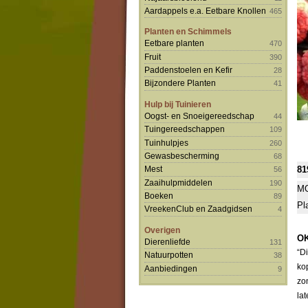
Aardappels e.a. Eetbare Knollen
465
Planten en Schimmels
Eetbare planten
470
Fruit
390
Paddenstoelen en Kefir
28
Bijzondere Planten
41
Hulp bij Tuinieren
Oogst- en Snoeigereedschap
44
Tuingereedschappen
109
Tuinhulpjes
260
Gewasbescherming
68
81
Mest
56
Zaaihulpmiddelen
190
MO
Boeken
89
Pl
VreekenClub en Zaadgidsen
4
Overigen
OK
Dierenliefde
131
“D
Natuurpotten
38
ko
Aanbiedingen
9
zo
la