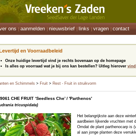
ver ons
aanmelden
nieuwsbrief
links
vragen
contact
Levertijd en Voorraadbeleid
Onze huidige levertijd vind je rechts bovenaan op de homepage
Is alles op voorraad wat je bij ons kan bestellen? Uitleg hierover
vind
anten en Schimmels
>
Fruit
>
Rest - Fruit in struikvorm
9061 CHE FRUIT ‘Seedless Che’ / 'Parthenos'
udrania tricuspidata)
Het belangrijkste aan deze winterh
aardbeien lijkende vruchten met 
Omdat de plant parthenocarp is (v
al aan jonge planten deze verrukk