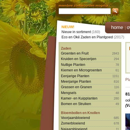
meerdere zoekwoorden mogelijk
home
o
NIEUW!
Nieuw in sortiment
(160)
Eco en Oké Zaden en Plantgoed
(2017)
Zaden
Groenten en Fruit
2843
Kruiden en Specerijen
294
Nuttige Planten
78
Kiemen en Microgroenten
61
Eenjarige Planten
1151
Pl
Meerjarige Planten
816
Grassen en Granen
116
Mengsels
48
81
Kamer- en Kuipplanten
280
oo
Bomen en Struiken
49
(V
Bloembollen en Knollen
Voorjaarsbloeiend
685
Zomerbloeiend
678
Najaarsbloeiend
11