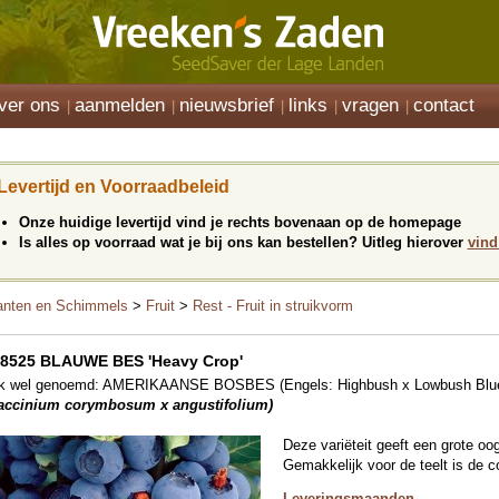
ver ons
aanmelden
nieuwsbrief
links
vragen
contact
Levertijd en Voorraadbeleid
Onze huidige levertijd vind je rechts bovenaan op de homepage
Is alles op voorraad wat je bij ons kan bestellen? Uitleg hierover
vind
anten en Schimmels
>
Fruit
>
Rest - Fruit in struikvorm
8525 BLAUWE BES 'Heavy Crop'
k wel genoemd: AMERIKAANSE BOSBES (Engels: Highbush x Lowbush Blue
accinium corymbosum x angustifolium)
Deze variëteit geeft een grote oo
Gemakkelijk voor de teelt is de 
Leveringsmaanden