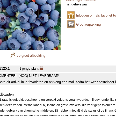
het gehele jaar
Inloggen om als favoriet t
Grootverpakking
vergroot afbeelding
8525.1
1 jonge plant
MENTEEL (NOG) NIET LEVERBAAR!
aats dit artikel in je favorieten en ontvang een mail zodra het weer bestelbaar 
É-zaden
it zaad is geteeld, geschoond en verpakt volgens verantwoorde, milieuvriendelijke
pen deze zaden internationaal bij kleine en grote kwekers, die zeer gepassioneerd
nder gebruik van chemische middelen. Zij hebben niet altijd de status of de financi
ten certificeren en vallen dus onder controle en/of vertrouwen van Vreeken's Zaden.