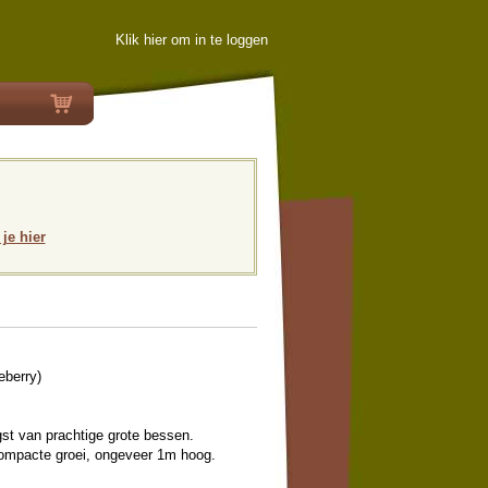
Klik hier om in te loggen
 je hier
berry)
gst van prachtige grote bessen.
compacte groei, ongeveer 1m hoog.