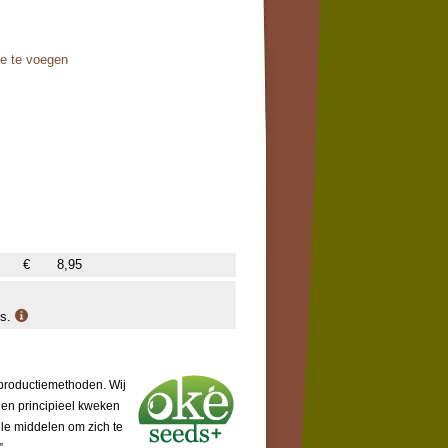
oe te voegen
€
8,95
is.
 productiemethoden. Wij
 en principieel kweken
ële middelen om zich te
”