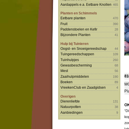
Aardappels e.a. Eetbare Knollen
465
Planten en Schimmels
Eetbare planten
470
Fruit
390
Paddenstoelen en Kefir
28
Bijzondere Planten
41
Hulp bij Tuinieren
Oogst- en Snoeigereedschap
44
Tuingereedschappen
109
Tuinhulpjes
260
Gewasbescherming
68
Mest
56
81
Zaaihulpmiddelen
190
Boeken
89
MO
VreekenClub en Zaadgidsen
4
Pl
Overigen
Dierenliefde
131
OK
Natuurpotten
38
“D
Aanbiedingen
9
ko
zo
la