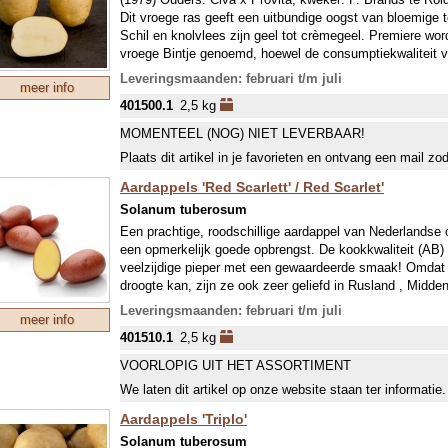
Dit vroege ras geeft een uitbundige oogst van bloemige to
Schil en knolvlees zijn geel tot crèmegeel. Premiere wor
vroege Bintje genoemd, hoewel de consumptiekwaliteit ve
kleigrond. Weinig vatbaar voor phytophthora in de knol 
Leveringsmaanden: februari t/m juli
meer info
VROEG RAS.
401500.1
2,5 kg
Een vroeg ras betekent vooral dat deze snel groeit en dus
ongeveer tegelijk met latere rassen (april). Om extra vr
MOMENTEEL (NOG) NIET LEVERBAAR!
echter vaak vroeger geplant (half maart met bescherming 
Plaats dit artikel in je favorieten en ontvang een mail zo
glas). De vroege rassen hebben minder snel last van de
(Phytophthora infestans). Hoewel de epidemie steeds vro
Aardappels 'Red Scarlett' / Red Scarlet'
bemesten. De gemiddelde plantafstand is 70x40 cm, wi
Solanum tuberosum
om ziektes te voorkomen.
Een prachtige, roodschillige aardappel van Nederlandse 
een opmerkelijk goede opbrengst. De kookkwaliteit (AB) is
veelzijdige pieper met een gewaardeerde smaak! Omdat d
droogte kan, zijn ze ook zeer geliefd in Rusland , Midd
kan (bij late oogst) in het blad ontstaan maar komt daarn
Leveringsmaanden: februari t/m juli
meer info
VROEG RAS.
401510.1
2,5 kg
Een vroeg ras betekent vooral dat deze snel groeit en dus
ongeveer tegelijk met latere rassen (april). Om extra vr
VOORLOPIG UIT HET ASSORTIMENT
echter vaak vroeger geplant (half maart met bescherming 
We laten dit artikel op onze website staan ter informatie
glas). De vroege rassen hebben minder snel last van de
(Phytophthora infestans). Hoewel de epidemie steeds vro
Aardappels 'Triplo'
bemesten. De gemiddelde plantafstand is 70x40 cm, wi
Solanum tuberosum