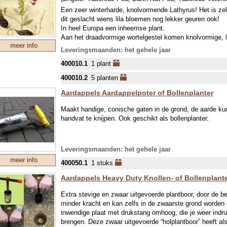
Een zeer winterharde, knolvormende Lathyrus! Het is ze
dit geslacht wiens lila bloemen nog lekker geuren ook!
In heel Europa een inheemse plant.
Aan het draadvormige wortelgestel komen knolvormige, l
meer info
eeuwen lang bekend zijn als voedsel.
Leveringsmaanden: het gehele jaar
De plant wordt 30-100cm lang/hoog: een prima eetbare 
400010.1
1 plant
vergeten groenten “Hollandse Muisjes” (!) omdat sinds ± 
Nederland werden geëxporteerd naar Frankrijk.
400010.2
5 planten
Een oud recept: knolletjes 1uur koken, pureren en met m
De bloemen, jonge scheuten en zaadpeultjes zijn ook ee
Aardappels Aardappelpoter of Bollenplanter
Maakt handige, conische gaten in de grond, de aarde kunt
handvat te knijpen. Ook geschikt als bollenplanter.
Leveringsmaanden: het gehele jaar
meer info
400050.1
1 stuks
Aardappels Heavy Duty Knollen- of Bollenplant
Extra stevige en zwaar uitgevoerde plantboor, door de b
minder kracht en kan zelfs in de zwaarste grond worden 
inwendige plaat met drukstang omhoog, die je weer indruk
brengen. Deze zwaar uitgevoerde “holplantboor” heeft al