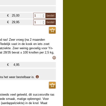
€
25,00
bestel
€
29,95
bestel
us uit de volgende maten:
d ras! Zeer vroeg (na 2 maanden
Redelijk vast in de kook en iets zoet
ziekte. Zeer weinig gevoelig voor Yn-
aat 28/35 bevat ± 100 knollen per 2,5 kg,
rden uitgeplant.
€
4,95
 vroeg oogstbaar is. De planttijd is
oege oogst te krijgen worden deze rassen
van folie of zelfs vanaf januari onder
dra het weer bestelbaar is.
 gevreesde aardappelziekte
eger optreedt: ruim planten en kali
j adviseren om 80x40 cm aan te houden
teeds veel geteeld, dit succesvolle ras
goede smaak, matige opbrengst. Voor
 (aardappelziekte) in de knol. Maat