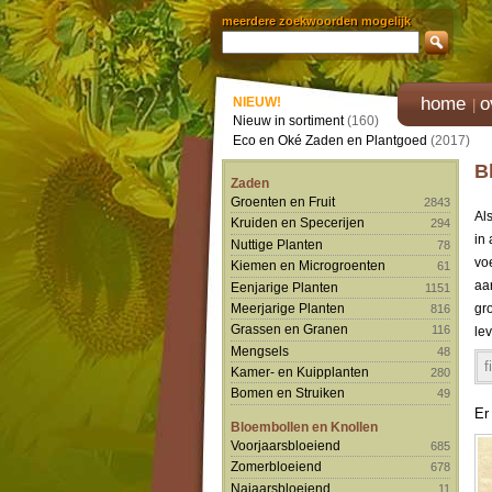
meerdere zoekwoorden mogelijk
home
o
NIEUW!
Nieuw in sortiment
(160)
Eco en Oké Zaden en Plantgoed
(2017)
B
Zaden
Groenten en Fruit
2843
Al
Kruiden en Specerijen
294
in
Nuttige Planten
78
vo
Kiemen en Microgroenten
61
aa
Eenjarige Planten
1151
Meerjarige Planten
gr
816
Grassen en Granen
116
le
Mengsels
48
f
Kamer- en Kuipplanten
280
Bomen en Struiken
49
Er
Bloembollen en Knollen
Voorjaarsbloeiend
685
Zomerbloeiend
678
Najaarsbloeiend
11