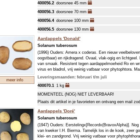
400056.2
doorsnee 45 mm
De diepte bepaal je zelf
400056.3
doorsnee 70 mm
Het spaart je rug
400056.4
doorsnee 100 mm
Geen kromgebogen schepjes meer
400056.5
doorsnee 130 mm
Ook in het gras razendsnel bollen planten
Maar ook voor drainage-gaten die je vult met grind
Aardappels 'Donald'
Solanum tuberosum
De boren zelf zijn van zeer hoge kwaliteit, je hebt de ke
(1996) Ouders: Amera x coderas. Een nieuw veelbeloven
ø 30 mm en 45 cm lang
oogstbaar) en rijkdragend. Ovaal, vlak-ogig en lichtgeel. 
ø 45 mm en 73 cm lang
van smaak. Resistent tegen aardappelmoeheid Ro en wrat
ø 70 mm en 60 cm lang
virus en bladrol, vrij weinig vatbaar voor phytophtora. M
ø 100 mm en 63 cm lang
ze geven 7 stengels per 2 knollen en kunnen op 20 m² wo
Leveringsmaanden: februari t/m juli
ø 130 mm en 63 cm lang
meer info
VROEG RAS.
400070.1
1 kg
Een vroeg ras betekent vooral dat deze snel groeit en dus
ongeveer tegelijk met latere rassen (april). Om extra vr
MOMENTEEL (NOG) NIET LEVERBAAR!
echter vaak vroeger geplant (half maart met bescherming 
Plaats dit artikel in je favorieten en ontvang een mail zo
glas). De vroege rassen hebben minder snel last van de
(Phytophthora infestans). Hoewel de epidemie steeds vro
Aardappels 'Doré'
bemesten. De gemiddelde plantafstand is 70x40 cm, wi
Solanum tuberosum
om ziektes te voorkomen.
(1947) Ouders: Eerstelingx[Recordx(BravoxAlpha)]. Nog s
van kweker I.H. Bierma. Tamelijk los in de kook, zeer 
klei- en zandgrond. Vrij weinig vatbaar voor phytophthora