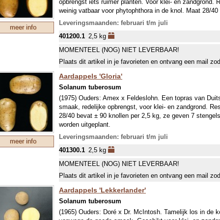
opbrengst iets ruimer planten. Voor klei- en zandgrond.
bemesten. De gemiddelde plantafstand is 70x40 cm, wi
weinig vatbaar voor phytophthora in de knol. Maat 28/40
om ziektes te voorkomen.
7 stengels per 2 knollen en kunnen op 20 m² worden uitg
Leveringsmaanden: februari t/m juli
meer info
VROEG BIOLOGISCH RAS.
401200.1
2,5 kg
Een vroeg ras betekent vooral dat deze snel groeit en dus
ongeveer tegelijk met latere rassen (april). Om extra vr
MOMENTEEL (NOG) NIET LEVERBAAR!
echter vaak vroeger geplant (half maart met bescherming 
Plaats dit artikel in je favorieten en ontvang een mail zo
glas). De vroege rassen hebben minder snel last van de
(Phytophthora infestans). Hoewel de epidemie steeds vro
Aardappels 'Gloria'
bemesten. De gemiddelde plantafstand is 70x40 cm, wi
Solanum tuberosum
om ziektes te voorkomen.
(1975) Ouders: Amex x Feldeslohn. Een topras van Duitse
smaak, redelijke opbrengst, voor klei- en zandgrond. R
28/40 bevat ± 90 knollen per 2,5 kg, ze geven 7 stengel
worden uitgeplant.
VROEG RAS.
Leveringsmaanden: februari t/m juli
meer info
Een vroeg ras betekent vooral dat deze snel groeit en dus
401300.1
2,5 kg
ongeveer tegelijk met latere rassen (april). Om extra vr
echter vaak vroeger geplant (half maart met bescherming 
MOMENTEEL (NOG) NIET LEVERBAAR!
glas). De vroege rassen hebben minder snel last van de
Plaats dit artikel in je favorieten en ontvang een mail zo
(Phytophthora infestans). Hoewel de epidemie steeds vro
bemesten. De gemiddelde plantafstand is 70x40 cm, wi
Aardappels 'Lekkerlander'
om ziektes te voorkomen.
Solanum tuberosum
(1965) Ouders: Doré x Dr. McIntosh. Tamelijk los in de 