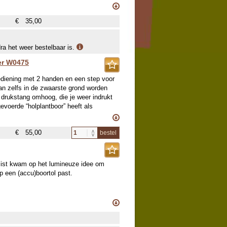
r het planten van knollen en bollen.
€
35,00
dra het weer bestelbaar is.
er W0475
ediening met 2 handen en een step voor
an zelfs in de zwaarste grond worden
 drukstang omhoog, die je weer indrukt
evoerde “holplantboor” heeft als
oordiameter 7 cm. Te gebruiken voor het
€
55,00
bestel
list kwam op het lumineuze idee om
p een (accu)boortol past.