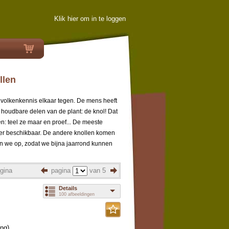
Klik hier om in te loggen
llen
n volkenkennis elkaar tegen. De mens heeft
g houdbare delen van de plant: de knol! Dat
: teel ze maar en proef... De meeste
tober beschikbaar. De andere knollen komen
ten we op, zodat we bijna jaarrond kunnen
gina
pagina
van 5
Details
100 afbeeldingen
ing
)