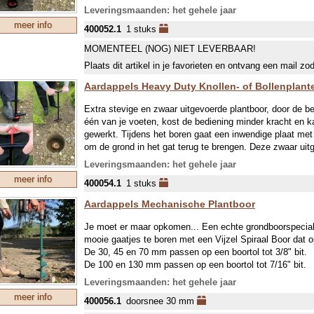
boordiepte 10,5 cm, boordiameter 7 cm. Te gebruiken voo
Leveringsmaanden: het gehele jaar
meer info
400052.1
1 stuks
MOMENTEEL (NOG) NIET LEVERBAAR!
Plaats dit artikel in je favorieten en ontvang een mail zo
Aardappels Heavy Duty Knollen- of Bollenplant
Extra stevige en zwaar uitgevoerde plantboor, door de b
één van je voeten, kost de bediening minder kracht en k
gewerkt. Tijdens het boren gaat een inwendige plaat met
om de grond in het gat terug te brengen. Deze zwaar uitg
afmetingen: Totale hoogte 88 cm, boordiepte 10,5 cm, b
Leveringsmaanden: het gehele jaar
planten van knollen en bollen.
meer info
400054.1
1 stuks
Aardappels Mechanische Plantboor
Je moet er maar opkomen... Een echte grondboorspecia
mooie gaatjes te boren met een Vijzel Spiraal Boor dat o
De 30, 45 en 70 mm passen op een boortol tot 3/8" bit.
De 100 en 130 mm passen op een boortol tot 7/16" bit.
Ideaal voor het poten van knollen, bollen of planten!
Leveringsmaanden: het gehele jaar
meer info
400056.1
doorsnee 30 mm
Je krijgt perfecte gaten of gaatjes