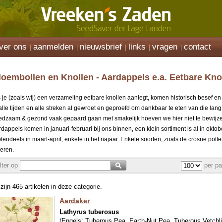
ver ons
aanmelden
nieuwsbrief
links
vragen
contact
loembollen en Knollen - Aardappels e.a. Eetbare Kno
s je (zoals wij) een verzameling eetbare knollen aanlegt, komen historisch besef e
 alle tijden en alle streken al gewroet en geproefd om dankbaar te eten van die lan
edzaam & gezond vaak gepaard gaan met smakelijk hoeven we hier niet te bewijzen
rdappels komen in januari-februari bij ons binnen, een klein sortiment is al in ok
otendeels in maart-april, enkele in het najaar. Enkele soorten, zoals de crosne pot
veren.
ilter op
per pa
 zijn 465 artikelen in deze categorie.
Aardaker
Lathyrus tuberosus
(Engels:
Tuberous Pea, Earth-Nut Pea, Tuberous Vetchl