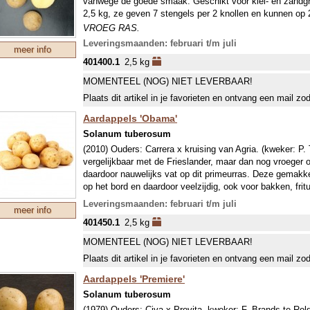
vanwege de goede smaak. Geschikt voor klei- en zandgr
2,5 kg, ze geven 7 stengels per 2 knollen en kunnen op 
VROEG RAS.
Een vroeg ras betekent vooral dat deze snel groeit en dus
Leveringsmaanden: februari t/m juli
meer info
ongeveer tegelijk met latere rassen (april). Om extra vr
401400.1
2,5 kg
echter vaak vroeger geplant (half maart met bescherming 
glas). De vroege rassen hebben minder snel last van de
MOMENTEEL (NOG) NIET LEVERBAAR!
(Phytophthora infestans). Hoewel de epidemie steeds vro
Plaats dit artikel in je favorieten en ontvang een mail zo
bemesten. De gemiddelde plantafstand is 70x40 cm, wi
om ziektes te voorkomen.
Aardappels 'Obama'
Solanum tuberosum
(2010) Ouders: Carrera x kruising van Agria. (kweker: P.
vergelijkbaar met de Frieslander, maar dan nog vroeger 
daardoor nauwelijks vat op dit primeurras. Deze gemakkeli
op het bord en daardoor veelzijdig, ook voor bakken, frit
VROEG RAS.
Leveringsmaanden: februari t/m juli
meer info
Een vroeg ras betekent vooral dat deze snel groeit en dus
401450.1
2,5 kg
ongeveer tegelijk met latere rassen (april). Om extra vr
echter vaak vroeger geplant (half maart met bescherming 
MOMENTEEL (NOG) NIET LEVERBAAR!
glas). De vroege rassen hebben minder snel last van de
Plaats dit artikel in je favorieten en ontvang een mail zo
(Phytophthora infestans). Hoewel de epidemie steeds vro
bemesten. De gemiddelde plantafstand is 70x40 cm, wi
Aardappels 'Premiere'
om ziektes te voorkomen.
Solanum tuberosum
(1979) Ouders: Civa x Provita, kweker: F. Brands te Rol