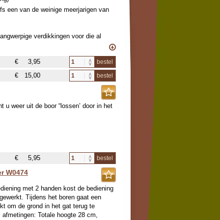
lfs een van de weinige meerjarigen van
angwerpige verdikkingen voor die al
sierplant! De Franse noemen deze
€
3,95
bestel
1783 deze knolletjes vanuit het koele
€
15,00
bestel
elk en kruiden opdienen.
tbaar.
 u weer uit de boor “lossen’ door in het
€
5,95
bestel
er W0474
ediening met 2 handen kost de bediening
gewerkt. Tijdens het boren gaat een
t om de grond in het gat terug te
s afmetingen: Totale hoogte 28 cm,