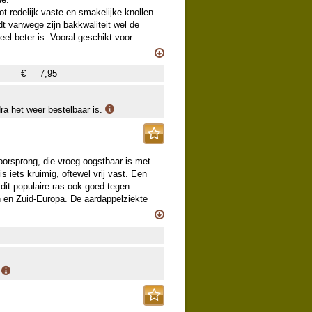
t redelijk vaste en smakelijke knollen.
dt vanwege zijn bakkwaliteit wel de
el beter is. Vooral geschikt voor
en resistent tegen aardappelmoeheid.
€
7,95
 vroeg oogstbaar is. De planttijd is
oege oogst te krijgen worden deze rassen
van folie of zelfs vanaf januari onder
dra het weer bestelbaar is.
 gevreesde aardappelziekte
eger optreedt: ruim planten en kali
j adviseren om 80x40 cm aan te houden
oorsprong, die vroeg oogstbaar is met
 iets kruimig, oftewel vrij vast. Een
it populaire ras ook goed tegen
en en Zuid-Europa. De aardappelziekte
a zelden in de knol.
 vroeg oogstbaar is. De planttijd is
oege oogst te krijgen worden deze rassen
van folie of zelfs vanaf januari onder
.
 gevreesde aardappelziekte
eger optreedt: ruim planten en kali
j adviseren om 80x40 cm aan te houden