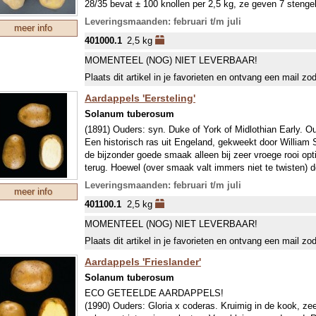
28/35 bevat ± 100 knollen per 2,5 kg, ze geven 7 stenge
worden uitgeplant.
Leveringsmaanden: februari t/m juli
meer info
VROEG RAS.
401000.1
2,5 kg
Een vroeg ras betekent vooral dat deze snel groeit en dus
ongeveer tegelijk met latere rassen (april). Om extra vr
MOMENTEEL (NOG) NIET LEVERBAAR!
echter vaak vroeger geplant (half maart met bescherming 
Plaats dit artikel in je favorieten en ontvang een mail zo
glas). De vroege rassen hebben minder snel last van de
(Phytophthora infestans). Hoewel de epidemie steeds vro
Aardappels 'Eersteling'
bemesten. De gemiddelde plantafstand is 70x40 cm, wi
Solanum tuberosum
om ziektes te voorkomen.
(1891) Ouders: syn. Duke of York of Midlothian Early. O
Een historisch ras uit Engeland, gekweekt door William Si
de bijzonder goede smaak alleen bij zeer vroege rooi op
terug. Hoewel (over smaak valt immers niet te twisten) 
aardappels dit ras ook bij late oogst zullen blijven waard
Leveringsmaanden: februari t/m juli
meer info
deze is bij primeurteelten altijd minder. Vooral voor klei
401100.1
2,5 kg
2,5 kg, ze geven 7 stengels per 2 knollen en kunnen op 
klant (ervaringsdeskundigheid): later gerijpte Eersteling
MOMENTEEL (NOG) NIET LEVERBAAR!
opmerkelijk lange houdbaarheid!
Plaats dit artikel in je favorieten en ontvang een mail zo
VROEG RAS.
Een vroeg ras betekent vooral dat deze snel groeit en dus
Aardappels 'Frieslander'
ongeveer tegelijk met latere rassen (april). Om extra vr
Solanum tuberosum
echter vaak vroeger geplant (half maart met bescherming 
ECO GETEELDE AARDAPPELS!
glas). De vroege rassen hebben minder snel last van de
(1990) Ouders: Gloria x coderas. Kruimig in de kook, 
(Phytophthora infestans). Hoewel de epidemie steeds vro