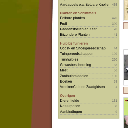
Aardappels e.a. Eetbare Knollen
465
Planten en Schimmels
Eetbare planten
470
Fruit
390
Paddenstoelen en Kefir
28
Bijzondere Planten
41
Hulp bij Tuinieren
Oogst- en Snoeigereedschap
44
Tuingereedschappen
109
Tuinhulpjes
260
Gewasbescherming
68
Mest
56
Zaaihulpmiddelen
190
Boeken
89
VreekenClub en Zaadgidsen
4
Overigen
Dierenliefde
131
Natuurpotten
38
Aanbiedingen
9