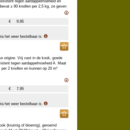
 Resistent tegen aardappelmoeheid en
j adviseren om 80x40 cm aan te houden
 bevat ± 90 knollen per 2,5 kg, ze geven
eplant.
€
9,95
 vroeg oogstbaar is. De planttijd is
oege oogst te krijgen worden deze rassen
van folie of zelfs vanaf januari onder
dra het weer bestelbaar is.
 gevreesde aardappelziekte
eger optreedt: ruim planten en kali
j adviseren om 80x40 cm aan te houden
 origine. Vrij vast in de kook, goede
esistent tegen aardappelmoeheid A. Maat
s per 2 knollen en kunnen op 20 m²
 vroeg oogstbaar is. De planttijd is
€
7,95
oege oogst te krijgen worden deze rassen
van folie of zelfs vanaf januari onder
 gevreesde aardappelziekte
dra het weer bestelbaar is.
eger optreedt: ruim planten en kali
j adviseren om 80x40 cm aan te houden
kook (kruimig of bloemig), geroemd