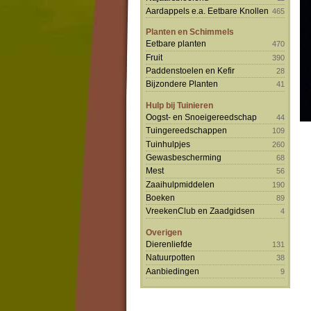
Aardappels e.a. Eetbare Knollen
465
Planten en Schimmels
Eetbare planten
470
Fruit
390
Paddenstoelen en Kefir
28
Bijzondere Planten
41
Hulp bij Tuinieren
Oogst- en Snoeigereedschap
44
Tuingereedschappen
109
Tuinhulpjes
260
Gewasbescherming
68
Mest
56
Zaaihulpmiddelen
190
Boeken
89
VreekenClub en Zaadgidsen
4
Overigen
Dierenliefde
131
Natuurpotten
38
Aanbiedingen
9