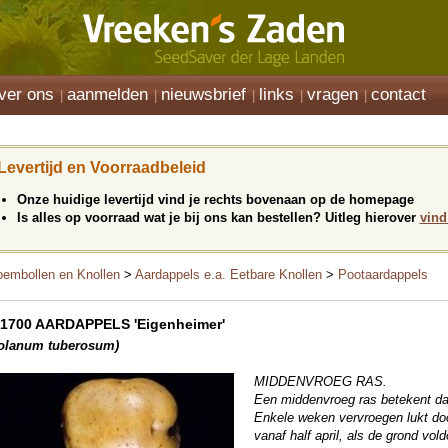
ver ons
aanmelden
nieuwsbrief
links
vragen
contact
Levertijd en Voorraadbeleid
Onze huidige levertijd vind je rechts bovenaan op de homepage
Is alles op voorraad wat je bij ons kan bestellen? Uitleg hierover
vind
oembollen en Knollen
>
Aardappels e.a. Eetbare Knollen
>
Pootaardappels
1700 AARDAPPELS 'Eigenheimer'
olanum tuberosum)
MIDDENVROEG RAS.
Een middenvroeg ras betekent da
Enkele weken vervroegen lukt door
vanaf half april, als de grond vo