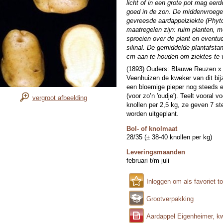
licht of in een grote pot mag eerd
goed in de zon. De middenvroege 
gevreesde aardappelziekte (Phyto
maatregelen zijn: ruim planten, 
sproeien over de plant en eventue
silinal. De gemiddelde plantafst
cm aan te houden om ziektes te
(1893) Ouders: Blauwe Reuzen x Fr
Veenhuizen de kweker van dit bijz
een bloemige pieper nog steeds 
(voor zo’n 'oudje'). Teelt vooral 
vergroot afbeelding
knollen per 2,5 kg, ze geven 7 s
worden uitgeplant.
Bol- of knolmaat
28/35 (± 38-40 knollen per kg)
Leveringsmaanden
februari t/m juli
Inloggen om als favoriet t
Grootverpakking
Aardappel Eigenheimer, k