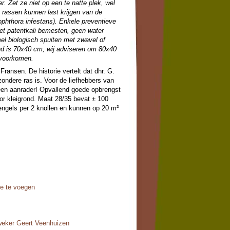
er. Zet ze niet op een te natte plek, wel
rassen kunnen last krijgen van de
phthora infestans). Enkele preventieve
met patentkali bemesten, geen water
el biologisch spuiten met zwavel of
and is 70x40 cm, wij adviseren om 80x40
 voorkomen.
ansen. De historie vertelt dat dhr. G.
ondere ras is. Voor de liefhebbers van
een aanrader! Opvallend goede opbrengst
voor kleigrond. Maat 28/35 bevat ± 100
tengels per 2 knollen en kunnen op 20 m²
oe te voegen
weker Geert Veenhuizen