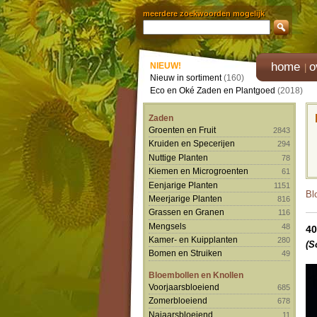
meerdere zoekwoorden mogelijk
home
o
NIEUW!
Nieuw in sortiment
(160)
Eco en Oké Zaden en Plantgoed
(2018)
Zaden
Groenten en Fruit
2843
Kruiden en Specerijen
294
Nuttige Planten
78
Kiemen en Microgroenten
61
Eenjarige Planten
1151
Bl
Meerjarige Planten
816
Grassen en Granen
116
Mengsels
48
40
Kamer- en Kuipplanten
280
(S
Bomen en Struiken
49
Bloembollen en Knollen
Voorjaarsbloeiend
685
Zomerbloeiend
678
Najaarsbloeiend
11