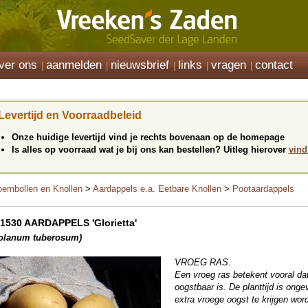
ver ons
aanmelden
nieuwsbrief
links
vragen
contact
Levertijd en Voorraadbeleid
Onze huidige levertijd vind je rechts bovenaan op de homepage
Is alles op voorraad wat je bij ons kan bestellen? Uitleg hierover
vind
oembollen en Knollen
>
Aardappels e.a. Eetbare Knollen
>
Pootaardappels
1530 AARDAPPELS 'Glorietta'
olanum tuberosum)
VROEG RAS.
Een vroeg ras betekent vooral da
oogstbaar is. De planttijd is onge
extra vroege oogst te krijgen wo