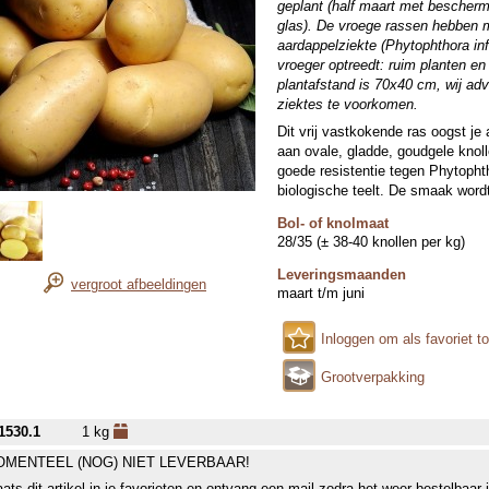
geplant (half maart met beschermi
glas). De vroege rassen hebben m
aardappelziekte (Phytophthora in
vroeger optreedt: ruim planten e
plantafstand is 70x40 cm, wij a
ziektes te voorkomen.
Dit vrij vastkokende ras oogst je 
aan ovale, gladde, goudgele knol
goede resistentie tegen Phytophth
biologische teelt. De smaak word
Bol- of knolmaat
28/35 (± 38-40 knollen per kg)
Leveringsmaanden
vergroot afbeeldingen
maart t/m juni
Inloggen om als favoriet t
Grootverpakking
1530.1
1 kg
MENTEEL (NOG) NIET LEVERBAAR!
aats dit artikel in je favorieten en ontvang een mail zodra het weer bestelbaar 