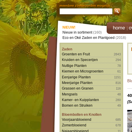
meerdere zoekwoorden mogelijk
home
o
NIEUW!
Nieuw in sortiment
(160)
Eco en Oké Zaden en Plantgoed
(2018)
Zaden
Groenten en Fruit
2843
Kruiden en Specerijen
294
Nuttige Planten
78
Kiemen en Microgroenten
61
Eenjarige Planten
1151
Bl
Meerjarige Planten
816
Grassen en Granen
116
Mengsels
48
40
Kamer- en Kuipplanten
280
(S
Bomen en Struiken
49
Bloembollen en Knollen
Voorjaarsbloeiend
685
Zomerbloeiend
678
Najaarsbloeiend
11