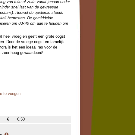
ng van folie of zelfs vanaf januari onder
inder snel last van de gevreesde
festans). Hoewel de epidemie steeds
n kali bemesten. De gemiddelde
dviseren om 80x40 cm aan te houden om
al heel vroeg en geeft een grote oogst
len. Door de vroege oogst en tamelijk
ora is het een ideaal ras voor de
t zeer hoog gewaardeerd!
oe te voegen
€
6,50
is.