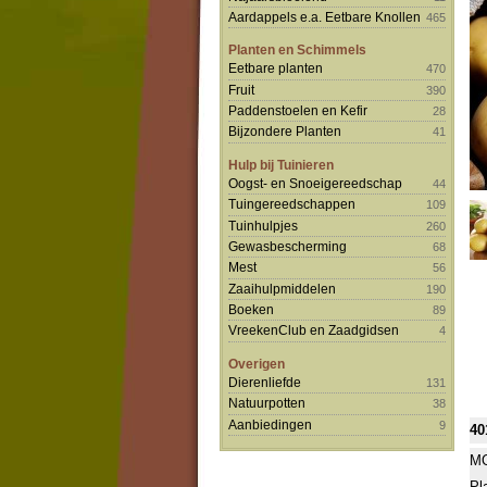
Aardappels e.a. Eetbare Knollen
465
Planten en Schimmels
Eetbare planten
470
Fruit
390
Paddenstoelen en Kefir
28
Bijzondere Planten
41
Hulp bij Tuinieren
Oogst- en Snoeigereedschap
44
Tuingereedschappen
109
Tuinhulpjes
260
Gewasbescherming
68
Mest
56
Zaaihulpmiddelen
190
Boeken
89
VreekenClub en Zaadgidsen
4
Overigen
Dierenliefde
131
Natuurpotten
38
Aanbiedingen
9
40
MO
Pl