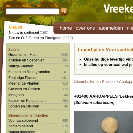
meerdere zoekwoorden mogelijk
home
over ons
aanmelden
ni
NIEUW!
Nieuw in sortiment
(160)
Eco en Oké Zaden en Plantgoed
(2017)
Levertijd en Voorraadbe
Zaden
Groenten en Fruit
2843
Onze huidige levertijd vi
Kruiden en Specerijen
294
Is alles op voorraad wat je
Nuttige Planten
78
Kiemen en Microgroenten
61
Eenjarige Planten
1151
Bloembollen en Knollen
>
Aardapp
Meerjarige Planten
816
Grassen en Granen
116
Mengsels
48
401400 AARDAPPELS 'Lekker
Kamer- en Kuipplanten
280
(Solanum tuberosum)
Bomen en Struiken
49
Bloembollen en Knollen
Voorjaarsbloeiend
685
Zomerbloeiend
678
Najaarsbloeiend
11