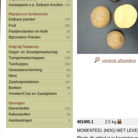
Aardappels e.a. Eetbare Knollen
465
Planten en Schimmels
Eetbare planten
470
Fruit
390
Paddenstoelen en Kefir
28
Bijzondere Planten
41
Hulp bij Tuinieren
Oogst- en Snoeigereedschap
44
Tuingereedschappen
109
vergroot afbeelding
Tuinhulpjes
260
Gewasbescherming
68
Mest
56
Zaaihulpmiddelen
190
Boeken
89
VreekenClub en Zaadgidsen
4
Overigen
Dierenliefde
131
Natuurpotten
38
Aanbiedingen
9
401400.1
2,5 kg
MOMENTEEL (NOG) NIET LEVE
Plaats dit artikel in je favorieten