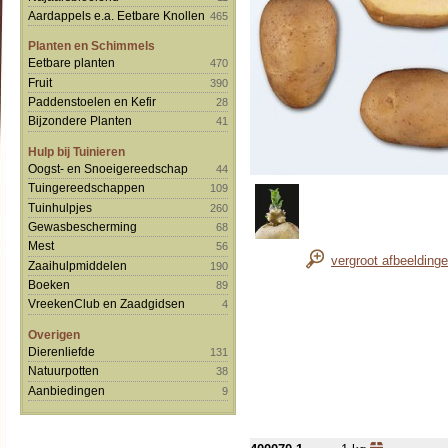
Aardappels e.a. Eetbare Knollen
465
Planten en Schimmels
Eetbare planten
470
Fruit
390
Paddenstoelen en Kefir
28
Bijzondere Planten
41
Hulp bij Tuinieren
Oogst- en Snoeigereedschap
44
Tuingereedschappen
109
Tuinhulpjes
260
Gewasbescherming
68
Mest
56
vergroot afbeelding
Zaaihulpmiddelen
190
Boeken
89
VreekenClub en Zaadgidsen
4
Overigen
Dierenliefde
131
Natuurpotten
38
Aanbiedingen
9