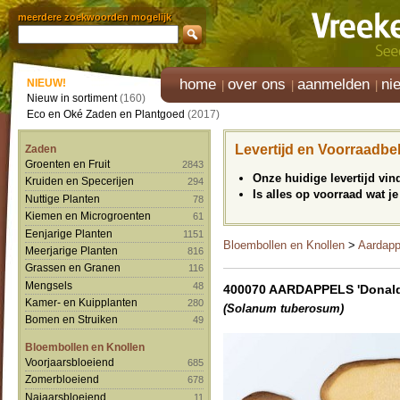
meerdere zoekwoorden mogelijk
home
over ons
aanmelden
ni
NIEUW!
Nieuw in sortiment
(160)
Eco en Oké Zaden en Plantgoed
(2017)
Levertijd en Voorraadbe
Zaden
Groenten en Fruit
2843
Onze huidige levertijd vi
Kruiden en Specerijen
294
Is alles op voorraad wat je
Nuttige Planten
78
Kiemen en Microgroenten
61
Eenjarige Planten
1151
Bloembollen en Knollen
>
Aardapp
Meerjarige Planten
816
Grassen en Granen
116
Mengsels
48
400070 AARDAPPELS 'Donald
Kamer- en Kuipplanten
280
(Solanum tuberosum)
Bomen en Struiken
49
Bloembollen en Knollen
Voorjaarsbloeiend
685
Zomerbloeiend
678
Najaarsbloeiend
11