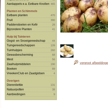
Aardappels e.a. Eetbare Knollen
465
Planten en Schimmels
Eetbare planten
470
Fruit
390
Paddenstoelen en Kefir
28
Bijzondere Planten
41
Hulp bij Tuinieren
Oogst- en Snoeigereedschap
44
Tuingereedschappen
109
Tuinhulpjes
260
Gewasbescherming
68
Mest
56
vergroot afbeelding
Zaaihulpmiddelen
190
Boeken
89
VreekenClub en Zaadgidsen
4
Overigen
Dierenliefde
131
Natuurpotten
38
Aanbiedingen
9