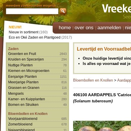
meerdere zoekwoorden mogelijk
home
over ons
aanmelden
ni
NIEUW!
Nieuw in sortiment
(160)
Eco en Oké Zaden en Plantgoed
(2017)
Levertijd en Voorraadbe
Zaden
Groenten en Fruit
2843
Onze huidige levertijd vi
Kruiden en Specerijen
294
Is alles op voorraad wat je
Nuttige Planten
78
Kiemen en Microgroenten
61
Eenjarige Planten
1151
Bloembollen en Knollen
>
Aardapp
Meerjarige Planten
816
Grassen en Granen
116
Mengsels
48
406100 AARDAPPELS 'Catrio
Kamer- en Kuipplanten
280
(Solanum tuberosum)
Bomen en Struiken
49
Bloembollen en Knollen
Voorjaarsbloeiend
685
Zomerbloeiend
678
Najaarsbloeiend
11