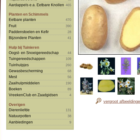
Aardappels e.a. Eetbare Knollen
465
Planten en Schimmels
Eetbare planten
470
Fruit
390
Paddenstoelen en Kefir
28
Bijzondere Planten
41
Hulp bij Tuinieren
Oogst- en Snoeigereedschap
44
Tuingereedschappen
109
Tuinhulpjes
260
Gewasbescherming
68
Mest
56
Zaaihulpmiddelen
190
Boeken
89
VreekenClub en Zaadgidsen
4
vergroot afbeelding
Overigen
Dierenliefde
131
Natuurpotten
38
Aanbiedingen
9