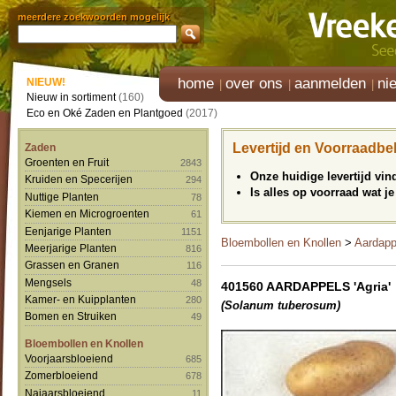
meerdere zoekwoorden mogelijk
home
over ons
aanmelden
ni
NIEUW!
Nieuw in sortiment
(160)
Eco en Oké Zaden en Plantgoed
(2017)
Levertijd en Voorraadbe
Zaden
Groenten en Fruit
2843
Onze huidige levertijd vi
Kruiden en Specerijen
294
Is alles op voorraad wat je
Nuttige Planten
78
Kiemen en Microgroenten
61
Eenjarige Planten
1151
Bloembollen en Knollen
>
Aardapp
Meerjarige Planten
816
Grassen en Granen
116
Mengsels
48
401560 AARDAPPELS 'Agria'
Kamer- en Kuipplanten
280
(Solanum tuberosum)
Bomen en Struiken
49
Bloembollen en Knollen
Voorjaarsbloeiend
685
Zomerbloeiend
678
Najaarsbloeiend
11