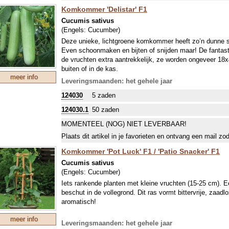
meestal onrijp geoogst, behalve als de schil juist extra fr
Komkommer 'Delistar' F1
worden gesneden en rauw in salades verwerkt, rijpe vr
leeggelepeld. Veel kleine komkommerachtigen of (extre
Cucumis sativus
augurkje (gezuurd) of als gezond snoepje (snack) bij een
(Engels:
Cucumber
)
individuele beschrijving van onze soorten en rassen, enk
Deze unieke, lichtgroene komkommer heeft zo’n dunne sch
eetbaar!
Even schoonmaken en bijten of snijden maar! De fanta
de vruchten extra aantrekkelijk, ze worden ongeveer 1
buiten of in de kas.
meer info
Voor het enten van komkommers gebruik je dit ras:
1330
Leveringsmaanden: het gehele jaar
bevelen we je deze entclips aan:
847525
Entclip 2,5 mm
124030
5 zaden
ALGEMENE INTRODUCTIE KOMKOMMERS:
Komkommers, die lange ranken krijgen mogen regelmatig 
124030.1
50 zaden
(afhankelijk van het ras) een redelijke zomer nodig en in
MOMENTEEL (NOG) NIET LEVERBAAR!
raadzaam de plant naar buiten te laten groeien, als vruc
meestal onrijp geoogst, behalve als de schil juist extra fr
Plaats dit artikel in je favorieten en ontvang een mail zo
worden gesneden en rauw in salades verwerkt, rijpe vr
Komkommer 'Pot Luck' F1 / 'Patio Snacker' F1
leeggelepeld. Veel kleine komkommerachtigen of (extre
augurkje (gezuurd) of als gezond snoepje (snack) bij een
Cucumis sativus
individuele beschrijving van onze soorten en rassen, enk
(Engels:
Cucumber
)
eetbaar!
Iets rankende planten met kleine vruchten (15-25 cm). Een
beschut in de vollegrond. Dit ras vormt bittervrije, zaadl
aromatisch!
meer info
Voor het enten van komkommers gebruik je dit ras:
1330
Leveringsmaanden: het gehele jaar