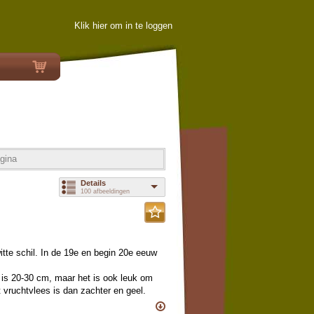
Klik hier om in te loggen
gina
Details
100 afbeeldingen
itte schil. In de 19e en begin 20e eeuw
is 20-30 cm, maar het is ook leuk om
t vruchtvlees is dan zachter en geel.
de meeste zomers goed buiten.