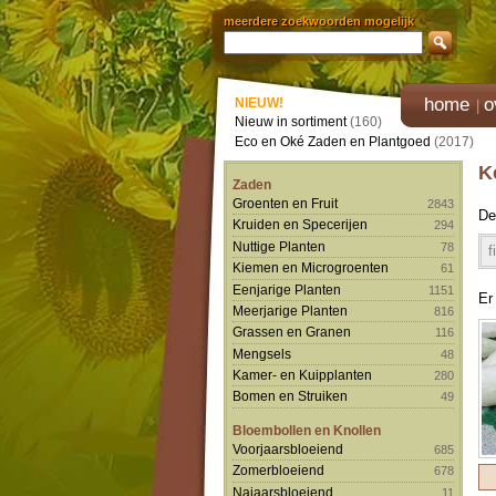
meerdere zoekwoorden mogelijk
home
o
NIEUW!
Nieuw in sortiment
(160)
Eco en Oké Zaden en Plantgoed
(2017)
K
Zaden
Groenten en Fruit
2843
De
Kruiden en Specerijen
294
Nuttige Planten
78
f
Kiemen en Microgroenten
61
Eenjarige Planten
1151
Er
Meerjarige Planten
816
Grassen en Granen
116
Mengsels
48
Kamer- en Kuipplanten
280
Bomen en Struiken
49
Bloembollen en Knollen
Voorjaarsbloeiend
685
Zomerbloeiend
678
Najaarsbloeiend
11