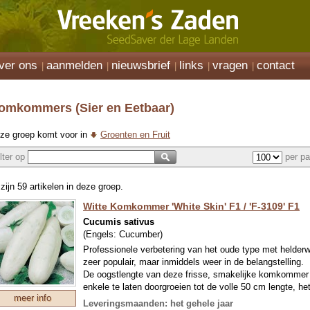
ver ons
aanmelden
nieuwsbrief
links
vragen
contact
omkommers (Sier en Eetbaar)
ze groep komt voor in
Groenten en Fruit
ilter op
per pa
 zijn 59 artikelen in deze groep.
Witte Komkommer 'White Skin' F1 / 'F-3109' F1
Cucumis sativus
(Engels:
Cucumber
)
Professionele verbetering van het oude type met helderw
zeer populair, maar inmiddels weer in de belangstelling.
De oogstlengte van deze frisse, smakelijke komkommer 
enkele te laten doorgroeien tot de volle 50 cm lengte, he
meer info
Deze komkommer groeit zeer goed in de kas en tijdens 
Leveringsmaanden: het gehele jaar