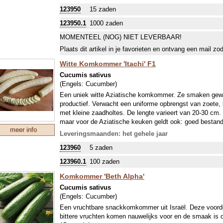
Voor het enten van komkommers gebruik je dit ras:
1330
123950
15 zaden
bevelen we je deze entclips aan:
847525
Entclip 2,5 mm
ALGEMENE INTRODUCTIE KOMKOMMERS:
123950.1
1000 zaden
Komkommers, die lange ranken krijgen mogen regelmatig 
MOMENTEEL (NOG) NIET LEVERBAAR!
(afhankelijk van het ras) een redelijke zomer nodig en in
raadzaam de plant naar buiten te laten groeien, als vruc
Plaats dit artikel in je favorieten en ontvang een mail zo
meestal onrijp geoogst, behalve als de schil juist extra fr
Witte Komkommer 'Itachi' F1
worden gesneden en rauw in salades verwerkt, rijpe vr
leeggelepeld. Veel kleine komkommerachtigen of (extre
Cucumis sativus
augurkje (gezuurd) of als gezond snoepje (snack) bij een
(Engels:
Cucumber
)
individuele beschrijving van onze soorten en rassen, enk
Een uniek witte Aziatische komkommer. Ze smaken geweld
eetbaar!
productief. Verwacht een uniforme opbrengst van zoete,
met kleine zaadholtes. De lengte varieert van 20-30 cm. It
maar voor de Aziatische keuken geldt ook: goed bestan
meer info
aanvulling op alle roerbakgerechten. Je kan ze in de vo
Leveringsmaanden: het gehele jaar
vruchten: in de kas. De planten zijn Parthenocarp, dus d
123960
5 zaden
OPMERKING: Blootstelling aan direct zonlicht kan een li
bladerdak van de plant de vruchten tegen de zon besch
123960.1
100 zaden
ALGEMENE INTRODUCTIE KOMKOMMERS:
Komkommer 'Beth Alpha'
Komkommers, die lange ranken krijgen mogen regelmatig 
(afhankelijk van het ras) een redelijke zomer nodig en in
Cucumis sativus
raadzaam de plant naar buiten te laten groeien, als vruc
(Engels:
Cucumber
)
meestal onrijp geoogst, behalve als de schil juist extra fr
Een vruchtbare snackkomkommer uit Israël. Deze voordel
worden gesneden en rauw in salades verwerkt, rijpe vr
bittere vruchten komen nauwelijks voor en de smaak is o
leeggelepeld. Veel kleine komkommerachtigen of (extre