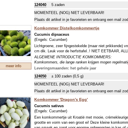
bevelen we je deze entclips aan:
847525
Entclip 2,5 mm
124040
5 zaden
ALGEMENE INTRODUCTIE KOMKOMMERS:
Komkommers, die lange ranken krijgen mogen regelmatig 
MOMENTEEL (NOG) NIET LEVERBAAR!
(afhankelijk van het ras) een redelijke zomer nodig en in
Plaats dit artikel in je favorieten en ontvang een mail zo
raadzaam de plant naar buiten te laten groeien, als vruc
meestal onrijp geoogst, behalve als de schil juist extra fr
Komkommer Distelkomkommertje
worden gesneden en rauw in salades verwerkt, rijpe vr
Cucumis dipsaceus
leeggelepeld. Veel kleine komkommerachtigen of (extre
(Engels:
Cucumber
)
augurkje (gezuurd) of als gezond snoepje (snack) bij een
Lichtgroene, zeer fijngestekelde (maar niet prikkende) v
individuele beschrijving van onze soorten en rassen, enk
cm dik. Leuk voor de herfsttafel..! NIET EETBAAR, 
eetbaar!
ALGEMENE INTRODUCTIE KOMKOMMERS:
Komkommers, die lange ranken krijgen mogen regelmatig 
meer info
(afhankelijk van het ras) een redelijke zomer nodig en in
Leveringsmaanden: het gehele jaar
raadzaam de plant naar buiten te laten groeien, als vruc
124050
± 100 zaden (0,5 g)
meestal onrijp geoogst, behalve als de schil juist extra fr
worden gesneden en rauw in salades verwerkt, rijpe vr
MOMENTEEL (NOG) NIET LEVERBAAR!
leeggelepeld. Veel kleine komkommerachtigen of (extre
Plaats dit artikel in je favorieten en ontvang een mail zo
augurkje (gezuurd) of als gezond snoepje (snack) bij een
individuele beschrijving van onze soorten en rassen, enk
Komkommer 'Dragon's Egg'
eetbaar!
Cucumis sativus
(Engels:
Cucumber
)
Een komkommertje uit Kroatië met mooie, crèmekleurig
grootte en vorm van een groot ei! Deze kleine komkommer 
van smaak en zorgt voor enorme opbrengsten in kas of v