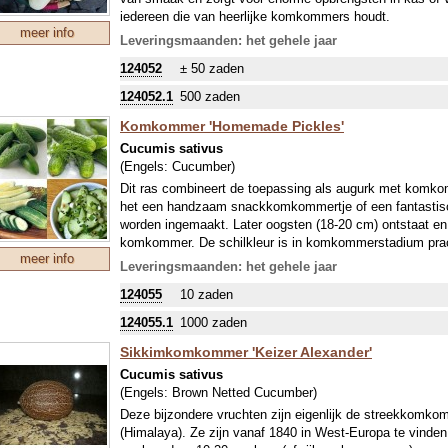
iedereen die van heerlijke komkommers houdt.
meer info
ALGEMENE INTRODUCTIE KOMKOMMERS:
Leveringsmaanden: het gehele jaar
Komkommers, die lange ranken krijgen mogen regelmatig 
124052
± 50 zaden
(afhankelijk van het ras) een redelijke zomer nodig en in
raadzaam de plant naar buiten te laten groeien, als vruc
124052.1
500 zaden
meestal onrijp geoogst, behalve als de schil juist extra fr
Komkommer 'Homemade Pickles'
worden gesneden en rauw in salades verwerkt, rijpe vr
leeggelepeld. Veel kleine komkommerachtigen of (extre
Cucumis sativus
augurkje (gezuurd) of als gezond snoepje (snack) bij een
(Engels:
Cucumber
)
individuele beschrijving van onze soorten en rassen, enk
Dit ras combineert de toepassing als augurk met komko
eetbaar!
het een handzaam snackkomkommertje of een fantastisc
worden ingemaakt. Later oogsten (18-20 cm) ontstaat en
komkommer. De schilkleur is in komkommerstadium prach
meer info
Opvallend is de hoge bestendigheid tegen virus- en schi
Leveringsmaanden: het gehele jaar
oogstzekerheid. De teelt in de vollegrond is succesvol.
124055
10 zaden
Voor het enten van komkommers gebruik je dit ras:
1330
bevelen we je deze entclips aan:
847525
Entclip 2,5 mm
124055.1
1000 zaden
ALGEMENE INTRODUCTIE KOMKOMMERS:
Sikkimkomkommer 'Keizer Alexander'
Komkommers, die lange ranken krijgen mogen regelmatig 
(afhankelijk van het ras) een redelijke zomer nodig en in
Cucumis sativus
raadzaam de plant naar buiten te laten groeien, als vruc
(Engels:
Brown Netted Cucumber
)
meestal onrijp geoogst, behalve als de schil juist extra fr
Deze bijzondere vruchten zijn eigenlijk de streekkomko
worden gesneden en rauw in salades verwerkt, rijpe vr
(Himalaya). Ze zijn vanaf 1840 in West-Europa te vinden.
leeggelepeld. Veel kleine komkommerachtigen of (extre