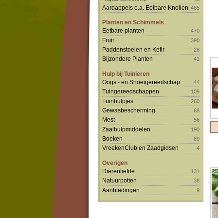
Aardappels e.a. Eetbare Knollen
465
Planten en Schimmels
Eetbare planten
470
Fruit
390
Paddenstoelen en Kefir
28
Bijzondere Planten
41
Hulp bij Tuinieren
Oogst- en Snoeigereedschap
44
Tuingereedschappen
109
Tuinhulpjes
260
Gewasbescherming
68
Mest
56
Zaaihulpmiddelen
190
Boeken
89
VreekenClub en Zaadgidsen
4
Overigen
Dierenliefde
131
Natuurpotten
38
Aanbiedingen
9