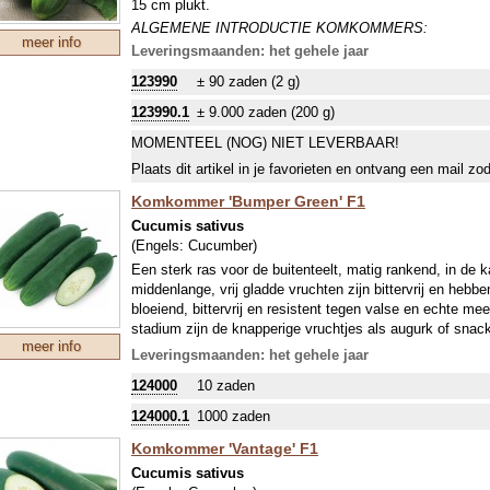
15 cm plukt.
augurkje (gezuurd) of als gezond snoepje (snack) bij een
ALGEMENE INTRODUCTIE KOMKOMMERS:
individuele beschrijving van onze soorten en rassen, enk
meer info
Komkommers, die lange ranken krijgen mogen regelmatig 
Leveringsmaanden: het gehele jaar
eetbaar!
(afhankelijk van het ras) een redelijke zomer nodig en in
123990
± 90 zaden (2 g)
raadzaam de plant naar buiten te laten groeien, als vruc
meestal onrijp geoogst, behalve als de schil juist extra fr
123990.1
± 9.000 zaden (200 g)
worden gesneden en rauw in salades verwerkt, rijpe vr
MOMENTEEL (NOG) NIET LEVERBAAR!
leeggelepeld. Veel kleine komkommerachtigen of (extre
augurkje (gezuurd) of als gezond snoepje (snack) bij een
Plaats dit artikel in je favorieten en ontvang een mail zo
individuele beschrijving van onze soorten en rassen, enk
Komkommer 'Bumper Green' F1
eetbaar!
Cucumis sativus
(Engels:
Cucumber
)
Een sterk ras voor de buitenteelt, matig rankend, in de k
middenlange, vrij gladde vruchten zijn bittervrij en he
bloeiend, bittervrij en resistent tegen valse en echte me
stadium zijn de knapperige vruchtjes als augurk of sna
meer info
afmeting van 18x2 cm wegen de vruchtjes 70 g. “Volwas
Leveringsmaanden: het gehele jaar
650 kg. Dit ras is iets kleiner en daardoor iets vroeger d
124000
10 zaden
In de kasteelt kunnen zich bodemziekten settelen, wa
124000.1
1000 zaden
ziektebestendige onderstam de oplossing kan zijn. Voor h
‘Boule de Siam’. Als hulpmiddel bevelen we je deze entc
Komkommer 'Vantage' F1
ALGEMENE INTRODUCTIE KOMKOMMERS:
Cucumis sativus
Komkommers, die lange ranken krijgen mogen regelmatig 