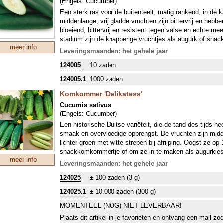
(Engels:
Cucumber
)
(afhankelijk van het ras) een redelijke zomer nodig en in
Een sterk ras voor de buitenteelt, matig rankend, in de k
raadzaam de plant naar buiten te laten groeien, als vruc
middenlange, vrij gladde vruchten zijn bittervrij en he
meestal onrijp geoogst, behalve als de schil juist extra fr
bloeiend, bittervrij en resistent tegen valse en echte me
worden gesneden en rauw in salades verwerkt, rijpe vr
stadium zijn de knapperige vruchtjes als augurk of sna
leeggelepeld. Veel kleine komkommerachtigen of (extre
meer info
afmeting van 18x2 cm wegen de vruchtjes 70 g. “Volwas
Leveringsmaanden: het gehele jaar
augurkje (gezuurd) of als gezond snoepje (snack) bij een
kg.
individuele beschrijving van onze soorten en rassen, enk
124005
10 zaden
eetbaar!
In de kasteelt kunnen zich bodemziekten settelen, wa
124005.1
1000 zaden
ziektebestendige onderstam de oplossing kan zijn. Voor h
‘Boule de Siam’. Als hulpmiddel bevelen we je deze entc
Komkommer 'Delikatess'
ALGEMENE INTRODUCTIE KOMKOMMERS:
Cucumis sativus
Komkommers, die lange ranken krijgen mogen regelmatig 
(Engels:
Cucumber
)
(afhankelijk van het ras) een redelijke zomer nodig en in
Een historische Duitse variëteit, die de tand des tijds 
raadzaam de plant naar buiten te laten groeien, als vruc
smaak en overvloedige opbrengst. De vruchten zijn midd
meestal onrijp geoogst, behalve als de schil juist extra fr
lichter groen met witte strepen bij afrijping. Oogst ze op
worden gesneden en rauw in salades verwerkt, rijpe vr
snackkomkommertje of om ze in te maken als augurkjes. 
leeggelepeld. Veel kleine komkommerachtigen of (extre
meer info
worden ongeveer 30 cm lang) voor een komkommer, die 
Leveringsmaanden: het gehele jaar
augurkje (gezuurd) of als gezond snoepje (snack) bij een
vervlogen tijden... De teelt lukt heel goed (buiten) in de
individuele beschrijving van onze soorten en rassen, enk
124025
± 100 zaden (3 g)
kas.
eetbaar!
ALGEMENE INTRODUCTIE KOMKOMMERS:
124025.1
± 10.000 zaden (300 g)
Komkommers, die lange ranken krijgen mogen regelmatig 
MOMENTEEL (NOG) NIET LEVERBAAR!
(afhankelijk van het ras) een redelijke zomer nodig en in
raadzaam de plant naar buiten te laten groeien, als vruc
Plaats dit artikel in je favorieten en ontvang een mail zo