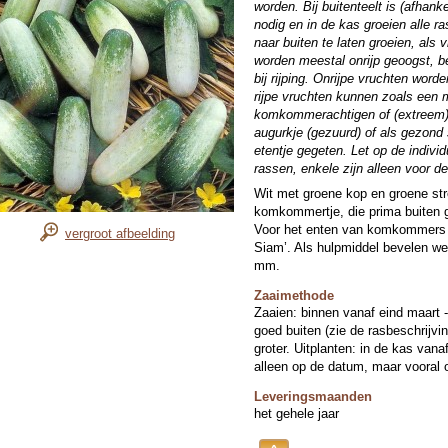
worden. Bij buitenteelt is (afhank
nodig en in de kas groeien alle 
naar buiten te laten groeien, als 
worden meestal onrijp geoogst, beh
bij rijping. Onrijpe vruchten wor
rijpe vruchten kunnen zoals een 
komkommerachtigen of (extreem) 
augurkje (gezuurd) of als gezond 
etentje gegeten. Let op de indivi
rassen, enkele zijn alleen voor d
Wit met groene kop en groene str
komkommertje, die prima buiten g
Voor het enten van komkommers g
vergroot afbeelding
Siam’. Als hulpmiddel bevelen we
mm.
Zaaimethode
Zaaien: binnen vanaf eind maart 
goed buiten (zie de rasbeschrijvi
groter. Uitplanten: in de kas vanaf
alleen op de datum, maar vooral o
Leveringsmaanden
het gehele jaar