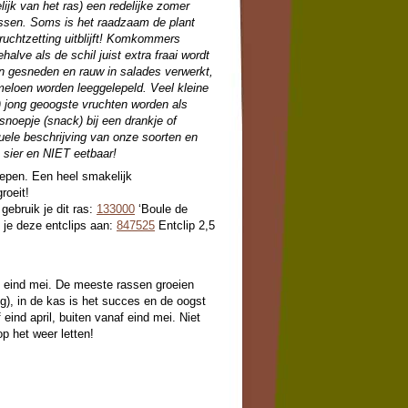
elijk van het ras) een redelijke zomer
rassen. Soms is het raadzaam de plant
vruchtzetting uitblijft! Komkommers
alve als de schil juist extra fraai wordt
den gesneden en rauw in salades verwerkt,
meloen worden leeggelepeld. Veel kleine
jong geoogste vruchten worden als
snoepje (snack) bij een drankje of
duele beschrijving van onze soorten en
e sier en NIET eetbaar!
epen. Een heel smakelijk
roeit!
ebruik je dit ras:
133000
‘Boule de
 je deze entclips aan:
847525
Entclip 2,5
- eind mei. De meeste rassen groeien
ng), in de kas is het succes en de oogst
 eind april, buiten vanaf eind mei. Niet
p het weer letten!