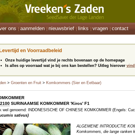
ver ons
aanmelden
nieuwsbrief
links
vragen
contact
Levertijd en Voorraadbeleid
Onze huidige levertijd vind je rechts bovenaan op de homepage
Is alles op voorraad wat je bij ons kan bestellen? Uitleg hierover
vind
den
>
Groenten en Fruit
>
Komkommers (Sier en Eetbaar)
OMKOMMER
2100
SURINAAMSE KOMKOMMER 'Kiros' F1
k wel genoemd: INDONESISCHE OF CHINESE KOMKOMMER (Engels: Cuc
ucumis sativus)
ALGEMENE INTRODUCTIE K
Komkommers, die lange ranken k