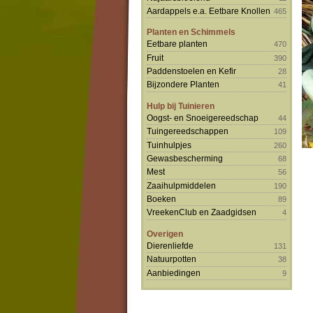
Aardappels e.a. Eetbare Knollen
465
Planten en Schimmels
Eetbare planten
470
Fruit
390
Paddenstoelen en Kefir
28
Bijzondere Planten
41
Hulp bij Tuinieren
Oogst- en Snoeigereedschap
44
Tuingereedschappen
109
Tuinhulpjes
260
Gewasbescherming
68
Mest
56
Zaaihulpmiddelen
190
Boeken
89
VreekenClub en Zaadgidsen
4
Overigen
Dierenliefde
131
Natuurpotten
38
Aanbiedingen
9