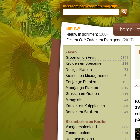
meerdere zoekwoorden mogelijk
home
o
NIEUW!
Nieuw in sortiment
(160)
Eco en Oké Zaden en Plantgoed
(2017)
Zaden
Groenten en Fruit
2843
Kruiden en Specerijen
294
Nuttige Planten
78
Kiemen en Microgroenten
61
Eenjarige Planten
1151
Za
Meerjarige Planten
816
Grassen en Granen
116
Mengsels
48
K
Kamer- en Kuipplanten
280
13
Bomen en Struiken
49
oo
(C
Bloembollen en Knollen
Voorjaarsbloeiend
685
Zomerbloeiend
678
Najaarsbloeiend
11