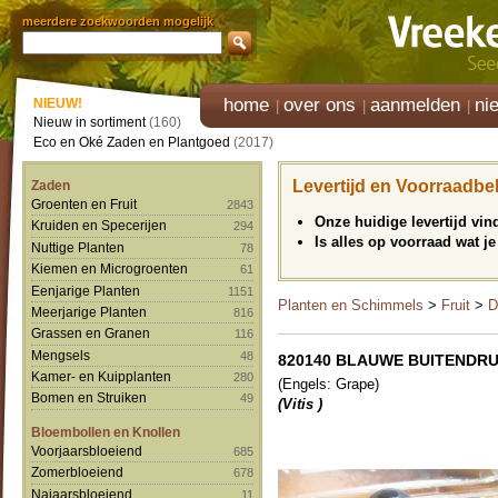
meerdere zoekwoorden mogelijk
home
over ons
aanmelden
ni
NIEUW!
Nieuw in sortiment
(160)
Eco en Oké Zaden en Plantgoed
(2017)
Levertijd en Voorraadbe
Zaden
Groenten en Fruit
2843
Onze huidige levertijd vi
Kruiden en Specerijen
294
Is alles op voorraad wat je
Nuttige Planten
78
Kiemen en Microgroenten
61
Eenjarige Planten
1151
Planten en Schimmels
>
Fruit
>
D
Meerjarige Planten
816
Grassen en Granen
116
Mengsels
48
820140 BLAUWE BUITENDRUIF '
Kamer- en Kuipplanten
280
(Engels: Grape)
Bomen en Struiken
49
(Vitis )
Bloembollen en Knollen
Voorjaarsbloeiend
685
Zomerbloeiend
678
Najaarsbloeiend
11