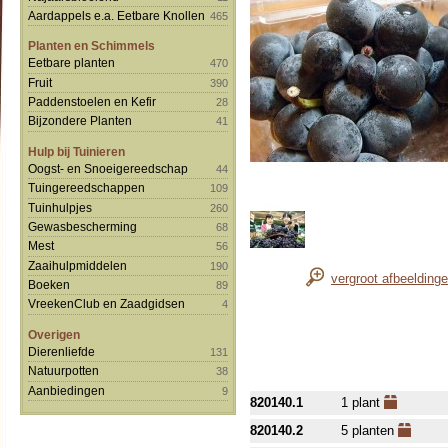
Aardappels e.a. Eetbare Knollen
465
Planten en Schimmels
Eetbare planten
470
Fruit
390
Paddenstoelen en Kefir
28
Bijzondere Planten
41
Hulp bij Tuinieren
Oogst- en Snoeigereedschap
44
Tuingereedschappen
109
Tuinhulpjes
260
Gewasbescherming
68
Mest
56
Zaaihulpmiddelen
190
vergroot afbeelding
Boeken
89
VreekenClub en Zaadgidsen
4
Overigen
Dierenliefde
131
Natuurpotten
38
Aanbiedingen
9
820140.1
1 plant
820140.2
5 planten