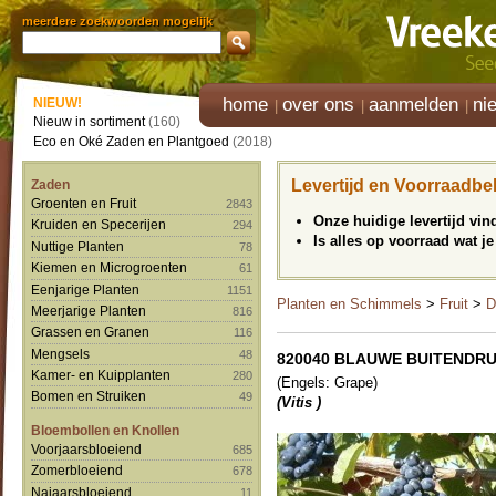
meerdere zoekwoorden mogelijk
home
over ons
aanmelden
ni
NIEUW!
Nieuw in sortiment
(160)
Eco en Oké Zaden en Plantgoed
(2018)
Levertijd en Voorraadbe
Zaden
Groenten en Fruit
2843
Onze huidige levertijd vi
Kruiden en Specerijen
294
Is alles op voorraad wat je
Nuttige Planten
78
Kiemen en Microgroenten
61
Eenjarige Planten
1151
Planten en Schimmels
>
Fruit
>
D
Meerjarige Planten
816
Grassen en Granen
116
Mengsels
48
820040 BLAUWE BUITENDRUI
Kamer- en Kuipplanten
280
(Engels: Grape)
Bomen en Struiken
49
(Vitis )
Bloembollen en Knollen
Voorjaarsbloeiend
685
Zomerbloeiend
678
Najaarsbloeiend
11