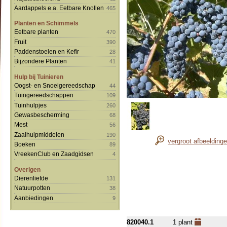
Aardappels e.a. Eetbare Knollen
465
Planten en Schimmels
Eetbare planten
470
Fruit
390
Paddenstoelen en Kefir
28
Bijzondere Planten
41
Hulp bij Tuinieren
Oogst- en Snoeigereedschap
44
Tuingereedschappen
109
Tuinhulpjes
260
Gewasbescherming
68
Mest
56
Zaaihulpmiddelen
190
vergroot afbeelding
Boeken
89
VreekenClub en Zaadgidsen
4
Overigen
Dierenliefde
131
Natuurpotten
38
Aanbiedingen
9
820040.1
1 plant